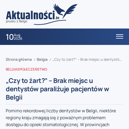
10
Aug
2026
Strona główna
Belgia
„Czy to żart?” – Brak miejsc u dentystów paraliżuje pacjentów w Belgii
/
/
BELGIA
SPOŁECZEŃSTWO
„Czy to żart?” – Brak miejsc u
dentystów paraliżuje pacjentów w
Belgii
Pomimo rekordowej liczby dentystów w Belgii, niektóre
regiony kraju zmagają się z poważnym problemem
dostępu do opieki stomatologicznej. W prowincjach