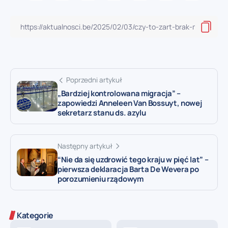
Poprzedni artykuł
„Bardziej kontrolowana migracja” –
zapowiedzi Anneleen Van Bossuyt, nowej
sekretarz stanu ds. azylu
Następny artykuł
“Nie da się uzdrowić tego kraju w pięć lat” –
pierwsza deklaracja Barta De Wevera po
porozumieniu rządowym
Kategorie