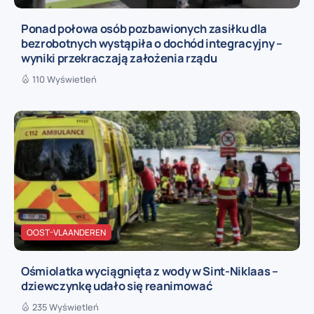
Ponad połowa osób pozbawionych zasiłku dla
bezrobotnych wystąpiła o dochód integracyjny –
wyniki przekraczają założenia rządu
110 Wyświetleń
OOST-VLAANDEREN
Ośmiolatka wyciągnięta z wody w Sint-Niklaas –
dziewczynkę udało się reanimować
235 Wyświetleń