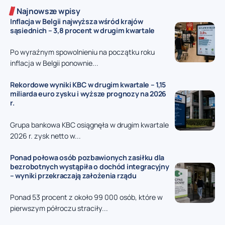
Najnowsze wpisy
Inflacja w Belgii najwyższa wśród krajów
sąsiednich – 3,8 procent w drugim kwartale
Po wyraźnym spowolnieniu na początku roku
inflacja w Belgii ponownie...
Rekordowe wyniki KBC w drugim kwartale – 1,15
miliarda euro zysku i wyższe prognozy na 2026
r.
Grupa bankowa KBC osiągnęła w drugim kwartale
2026 r. zysk netto w...
Ponad połowa osób pozbawionych zasiłku dla
bezrobotnych wystąpiła o dochód integracyjny
– wyniki przekraczają założenia rządu
Ponad 53 procent z około 99 000 osób, które w
pierwszym półroczu straciły...