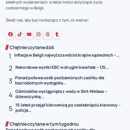
lokalnych wydarzeniach, a także treści dotyczące życia
codziennego w Belgii.
Śledź nas, aby być na bieżąco z tym, co ważne!
Chętnie czytane dziś
Inflacja w Belgii najwyższa wśród krajów sąsiednich –...
Rekordowe wyniki KBC w drugim kwartale – 1,15...
Ponad połowa osób pozbawionych zasiłku dla
bezrobotnych wystąpiła...
Ośmiolatka wyciągnięta z wody w Sint-Niklaas –
dziewczynkę...
15-latek przejął kierownicę po zasłabnięciu kierowcy –
policja...
Chętnie czytane w tym tygodniu
Ponad połowa osób pozbawionych zasiłku dla