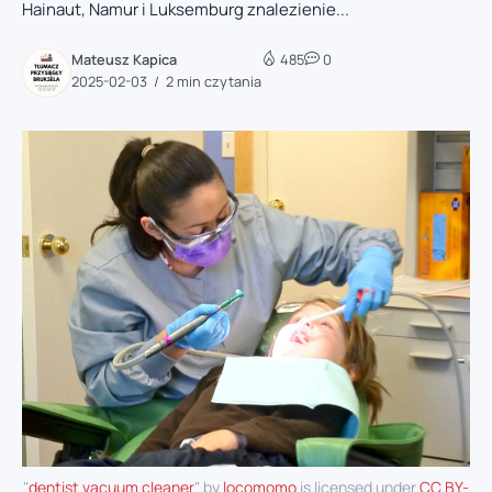
Hainaut, Namur i Luksemburg znalezienie...
Mateusz Kapica
485
0
2025-02-03
2 min czytania
"
dentist vacuum cleaner
" by
locomomo
is licensed under
CC BY-