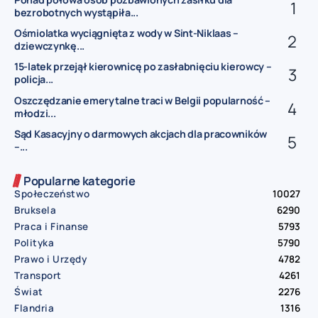
bezrobotnych wystąpiła...
Ośmiolatka wyciągnięta z wody w Sint-Niklaas –
dziewczynkę...
15-latek przejął kierownicę po zasłabnięciu kierowcy –
policja...
Oszczędzanie emerytalne traci w Belgii popularność –
młodzi...
Sąd Kasacyjny o darmowych akcjach dla pracowników
–...
Popularne kategorie
Społeczeństwo
10027
Bruksela
6290
Praca i Finanse
5793
Polityka
5790
Prawo i Urzędy
4782
Transport
4261
Świat
2276
Flandria
1316