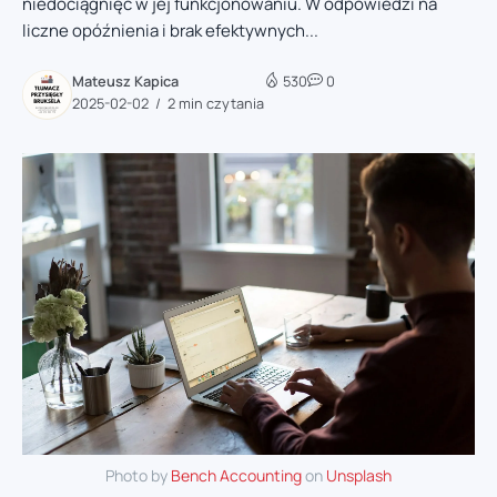
niedociągnięć w jej funkcjonowaniu. W odpowiedzi na
liczne opóźnienia i brak efektywnych...
Mateusz Kapica
530
0
2025-02-02
2 min czytania
Photo by
Bench Accounting
on
Unsplash