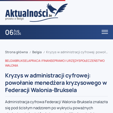
06
Aug
2026
Strona główna
Belgia
Kryzys w administracji cyfrowej: powołanie menedżera kryzysowego w Federacji Walonia-Bruksela
/
/
BELGIA
BRUKSELA
PRACA I FINANSE
PRAWO I URZĘDY
SPOŁECZEŃSTWO
WALONIA
Kryzys w administracji cyfrowej:
powołanie menedżera kryzysowego w
Federacji Walonia-Bruksela
Administracja cyfrowa Federacji Walonia-Bruksela znalazła
się pod ścisłym nadzorem po wykryciu poważnych