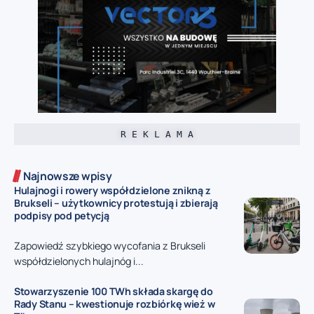
R E K L A M A
Najnowsze wpisy
Hulajnogi i rowery współdzielone znikną z
Brukseli – użytkownicy protestują i zbierają
podpisy pod petycją
Zapowiedź szybkiego wycofania z Brukseli
współdzielonych hulajnóg i...
Stowarzyszenie 100 TWh składa skargę do
Rady Stanu – kwestionuje rozbiórkę wież w