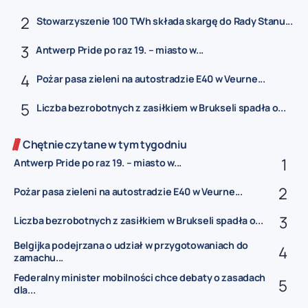
Stowarzyszenie 100 TWh składa skargę do Rady Stanu...
Antwerp Pride po raz 19. – miasto w...
Pożar pasa zieleni na autostradzie E40 w Veurne...
Liczba bezrobotnych z zasiłkiem w Brukseli spadła o...
Chętnie czytane w tym tygodniu
Antwerp Pride po raz 19. – miasto w...
Pożar pasa zieleni na autostradzie E40 w Veurne...
Liczba bezrobotnych z zasiłkiem w Brukseli spadła o...
Belgijka podejrzana o udział w przygotowaniach do
zamachu...
Federalny minister mobilności chce debaty o zasadach
dla...