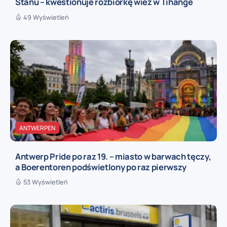
Stanu – kwestionuje rozbiórkę wież w Tihange
49 Wyświetleń
ANTWERPEN
Antwerp Pride po raz 19. – miasto w barwach tęczy,
a Boerentoren podświetlony po raz pierwszy
53 Wyświetleń