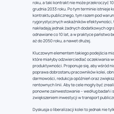
roku, a taki kontrakt nie może przekroczyć 
grudnia 2033 roku. Po tym terminie istnieje 
kontraktu publicznego, tym razem pod warunk
rygorystycznych wskaźników efektywności, tz
nakładają jednak żadnych dodatkowych ogra
odnawiane co 10 lat, a w praktyce państwo 
aż do 2050 roku, a nawet dłużej.
Kluczowym elementem takiego podejścia mia
które miałyby odzwierciedlać oczekiwania wo
produktywności. Proponuje się, aby wśród ni
poprawa dobrostanu pracowników kolei, obni
darmowości, redukcja opóźnień oraz zwiększe
rentownych linii. Aby te cele mogły być zreal
ponowne zainwestowanie – według badań i so
zwiększeniem inwestycji w transport publiczn
Dyskusja o liberalizacji kolei to jednak nie 