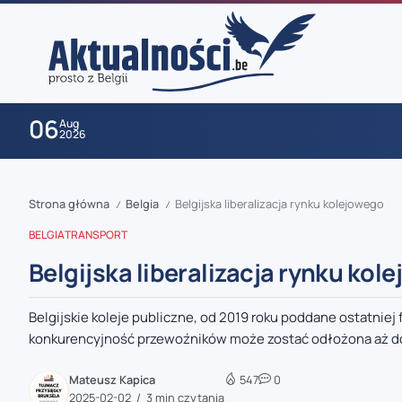
06
Aug
2026
Strona główna
Belgia
Belgijska liberalizacja rynku kolejowego
/
/
BELGIA
TRANSPORT
Belgijska liberalizacja rynku kol
Belgijskie koleje publiczne, od 2019 roku poddane ostatniej
zaobserwuj nas
konkurencyjność przewoźników może zostać odłożona aż do 
zaobserwuj nas
Mateusz Kapica
547
0
2025-02-02
3 min czytania