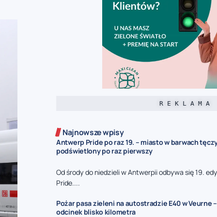
R E K L A M A
Najnowsze wpisy
Antwerp Pride po raz 19. – miasto w barwach tęcz
podświetlony po raz pierwszy
Od środy do niedzieli w Antwerpii odbywa się 19. e
Pride....
Pożar pasa zieleni na autostradzie E40 w Veurne –
odcinek blisko kilometra