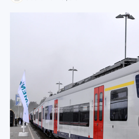
zaobserwuj nas
zaobserwuj nas
zaobserwuj nas
zaobserwuj nas