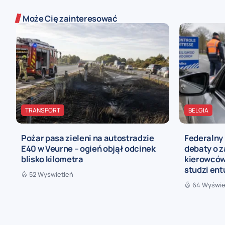
Może Cię zainteresować
TRANSPORT
BELGIA
Pożar pasa zieleni na autostradzie
Federalny 
E40 w Veurne – ogień objął odcinek
debaty o 
blisko kilometra
kierowców
studzi en
52 Wyświetleń
64 Wyświe