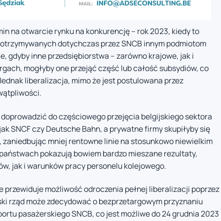
n na otwarcie rynku na konkurencję – rok 2023, kiedy to
ji otrzymywanych dotychczas przez SNCB innym podmiotom
, gdyby inne przedsiębiorstwa – zarówno krajowe, jak i
rgach, mogłyby one przejąć część lub całość subsydiów, co
ednak liberalizacja, mimo że jest postulowana przez
wątpliwości.
 doprowadzić do częściowego przejęcia belgijskiego sektora
 jak SNCF czy Deutsche Bahn, a prywatne firmy skupiłyby się
 zaniedbując mniej rentowne linie na stosunkowo niewielkim
ch państwach pokazują bowiem bardzo mieszane rezultaty,
w, jak i warunków pracy personelu kolejowego.
 przewiduje możliwość odroczenia pełnej liberalizacji poprzez
jski rząd może zdecydować o bezprzetargowym przyznaniu
portu pasażerskiego SNCB, co jest możliwe do 24 grudnia 2023