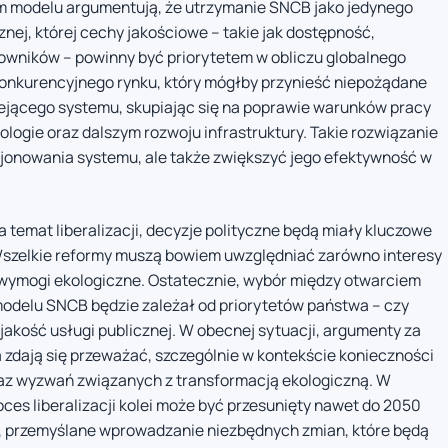
 modelu argumentują, że utrzymanie SNCB jako jedynego
nej, której cechy jakościowe – takie jak dostępność,
owników – powinny być priorytetem w obliczu globalnego
konkurencyjnego rynku, który mógłby przynieść niepożądane
iejącego systemu, skupiając się na poprawie warunków pracy
logie oraz dalszym rozwoju infrastruktury. Takie rozwiązanie
cjonowania systemu, ale także zwiększyć jego efektywność w
a temat liberalizacji, decyzje polityczne będą miały kluczowe
. Wszelkie reformy muszą bowiem uwzględniać zarówno interesy
z wymogi ekologiczne. Ostatecznie, wybór między otwarciem
odelu SNCB będzie zależał od priorytetów państwa – czy
 jakość usługi publicznej. W obecnej sytuacji, argumenty za
dają się przeważać, szczególnie w kontekście konieczności
oraz wyzwań związanych z transformacją ekologiczną. W
ces liberalizacji kolei może być przesunięty nawet do 2050
e, przemyślane wprowadzanie niezbędnych zmian, które będą