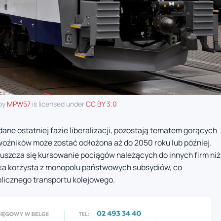
 by
MPW57
is licensed under
CC BY 3.0
dane ostatniej fazie liberalizacji, pozostają tematem gorących
oźników może zostać odłożona aż do 2050 roku lub później.
szcza się kursowanie pociągów należących do innych firm niż
łka korzysta z monopolu państwowych subsydiów, co
blicznego transportu kolejowego.