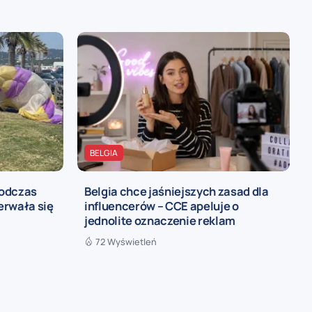
BELGIA
podczas
Belgia chce jaśniejszych zasad dla
zerwała się
influencerów – CCE apeluje o
jednolite oznaczenie reklam
72 Wyświetleń