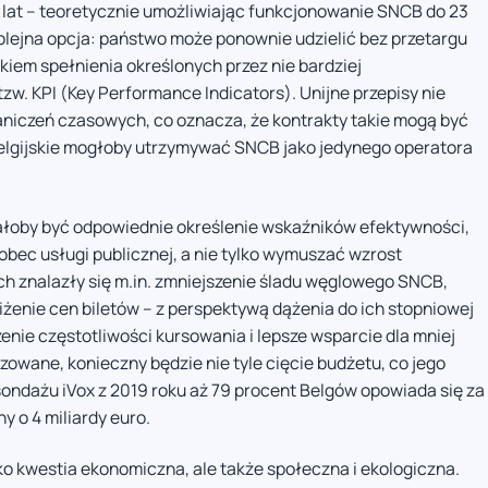
10 lat – teoretycznie umożliwiając funkcjonowanie SNCB do 23
kolejna opcja: państwo może ponownie udzielić bez przetargu
iem spełnienia określonych przez nie bardziej
w. KPI (Key Performance Indicators). Unijne przepisy nie
niczeń czasowych, co oznacza, że kontrakty takie mogą być
belgijskie mogłoby utrzymywać SNCB jako jedynego operatora
łoby być odpowiednie określenie wskaźników efektywności,
bec usługi publicznej, a nie tylko wymuszać wzrost
ch znalazły się m.in. zmniejszenie śladu węglowego SNCB,
żenie cen biletów – z perspektywą dążenia do ich stopniowej
nie częstotliwości kursowania i lepsze wsparcie dla mniej
izowane, konieczny będzie nie tyle cięcie budżetu, co jego
ndażu iVox z 2019 roku aż 79 procent Belgów opowiada się za
y o 4 miliardy euro.
tylko kwestia ekonomiczna, ale także społeczna i ekologiczna.