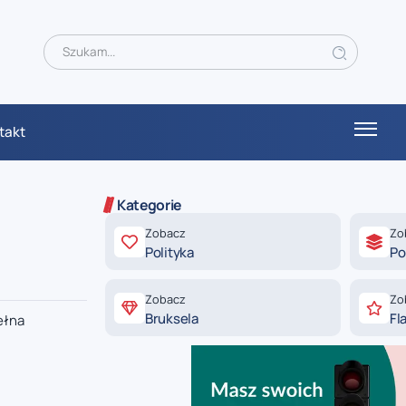
takt
Kategorie
Zobacz
Zo
Polityka
Po
Zobacz
Zo
Bruksela
Fl
ełna