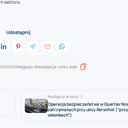
m sektora.
Udostępnij
Następny artykuł
Operacja bezpieczeństwa w Quartier Nor
zatrzymanych przy ulicy Aerschot (“przy
okienkach”)