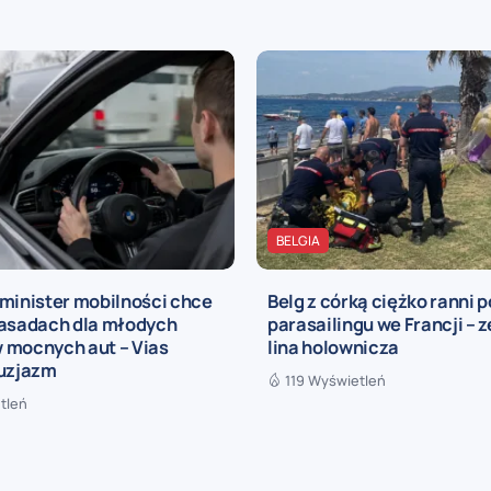
BELGIA
minister mobilności chce
Belg z córką ciężko ranni 
zasadach dla młodych
parasailingu we Francji – 
 mocnych aut – Vias
lina holownicza
tuzjazm
119 Wyświetleń
tleń