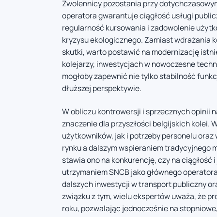
Zwolennicy pozostania przy dotychczasowym
operatora gwarantuje ciągłość usługi publicz
regularność kursowania i zadowolenie użytk
kryzysu ekologicznego. Zamiast wdrażania 
skutki, warto postawić na modernizację istn
kolejarzy, inwestycjach w nowoczesne techno
mogłoby zapewnić nie tylko stabilność funk
dłuższej perspektywie.
W obliczu kontrowersji i sprzecznych opinii n
znaczenie dla przyszłości belgijskich kolei
użytkowników, jak i potrzeby personelu ora
rynku a dalszym wspieraniem tradycyjnego m
stawia ono na konkurencję, czy na ciągłość i
utrzymaniem SNCB jako głównego operatora z
dalszych inwestycji w transport publiczny 
związku z tym, wielu ekspertów uważa, że pro
roku, pozwalając jednocześnie na stopniow