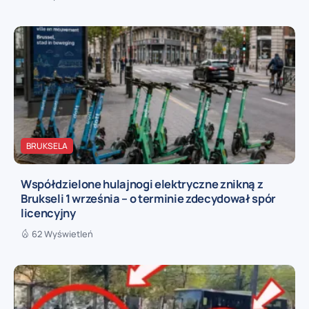
BRUKSELA
Współdzielone hulajnogi elektryczne znikną z
Brukseli 1 września – o terminie zdecydował spór
licencyjny
62 Wyświetleń