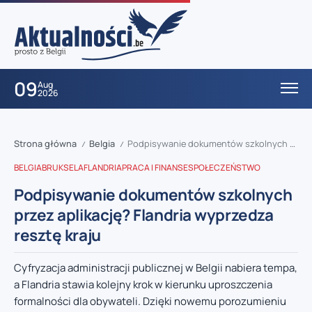
09
Aug
2026
Strona główna
Belgia
Podpisywanie dokumentów szkolnych przez aplikację? Flandria wyprzedza resztę kraju
/
/
BELGIA
BRUKSELA
FLANDRIA
PRACA I FINANSE
SPOŁECZEŃSTWO
Podpisywanie dokumentów szkolnych
przez aplikację? Flandria wyprzedza
resztę kraju
Cyfryzacja administracji publicznej w Belgii nabiera tempa,
a Flandria stawia kolejny krok w kierunku uproszczenia
formalności dla obywateli. Dzięki nowemu porozumieniu