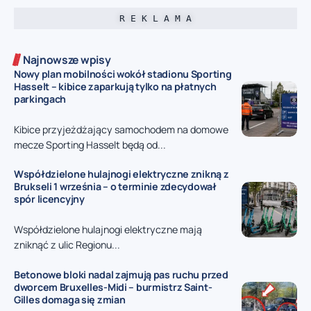
R E K L A M A
Najnowsze wpisy
Nowy plan mobilności wokół stadionu Sporting
Hasselt – kibice zaparkują tylko na płatnych
parkingach
Kibice przyjeżdżający samochodem na domowe
mecze Sporting Hasselt będą od...
Współdzielone hulajnogi elektryczne znikną z
Brukseli 1 września – o terminie zdecydował
spór licencyjny
Współdzielone hulajnogi elektryczne mają
zniknąć z ulic Regionu...
Betonowe bloki nadal zajmują pas ruchu przed
dworcem Bruxelles-Midi – burmistrz Saint-
Gilles domaga się zmian