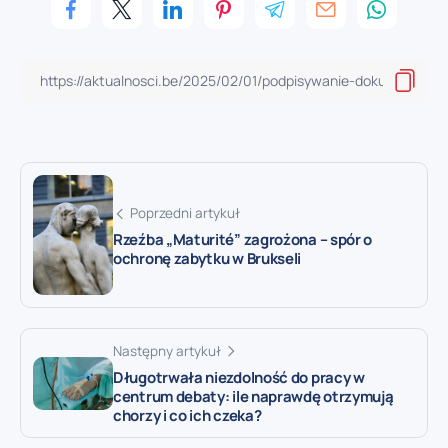
Poprzedni artykuł
Rzeźba „Maturité” zagrożona – spór o
ochronę zabytku w Brukseli
Następny artykuł
Długotrwała niezdolność do pracy w
centrum debaty: ile naprawdę otrzymują
chorzy i co ich czeka?