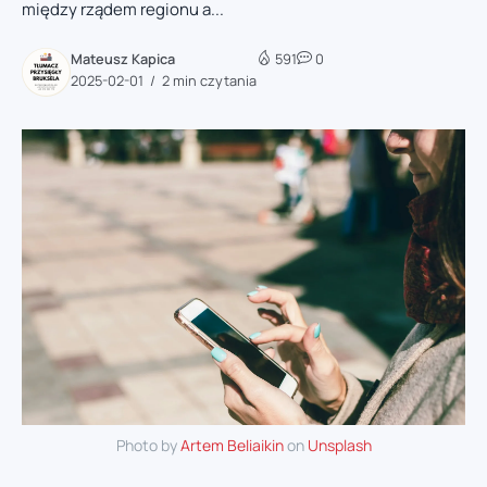
między rządem regionu a...
Mateusz Kapica
591
0
2025-02-01
2 min czytania
Photo by
Artem Beliaikin
on
Unsplash