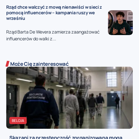
Rząd chce walczyć z mową nienawiści w sieci z
pomocą influencerów – kampania ruszy we
wrześniu
Rząd Barta De Wevera zamierza zaangażować
influencerów do walki z...
Może Cię zainteresować
BELGIA
Skazani za przestępczość zorganizowaną mogą