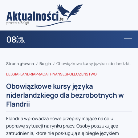
08
Aug
2026
Strona główna
Belgia
Obowiązkowe kursy języka niderlandzkiego dla bezrobotnych w Flandrii
/
/
BELGIA
FLANDRIA
PRACA I FINANSE
SPOŁECZEŃSTWO
Obowiązkowe kursy języka
niderlandzkiego dla bezrobotnych w
Flandrii
Flandria wprowadza nowe przepisy mające na celu
poprawę sytuacji na rynku pracy. Osoby poszukujące
zatrudnienia, które nie posługują się biegle językiem