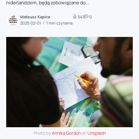
niderlandzkim, będą zobowiązane do...
Mateusz Kapica
541
0
2025-02-01
1 min czytania
Photo by
Annika Gordon
on
Unsplash