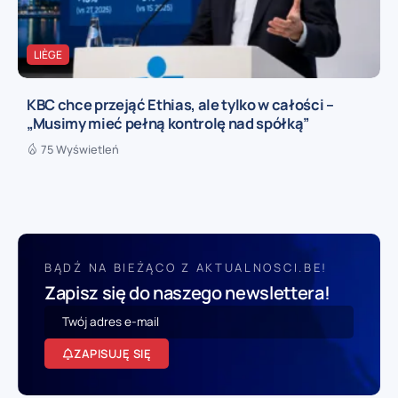
LIÈGE
KBC chce przejąć Ethias, ale tylko w całości –
„Musimy mieć pełną kontrolę nad spółką”
75 Wyświetleń
BĄDŹ NA BIEŻĄCO Z AKTUALNOSCI.BE!
Zapisz się do naszego newslettera!
ZAPISUJĘ SIĘ