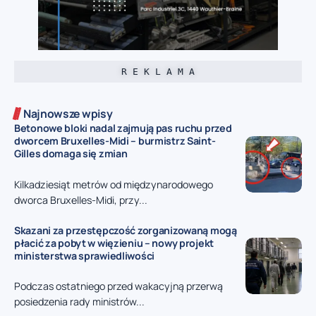
R E K L A M A
Najnowsze wpisy
Betonowe bloki nadal zajmują pas ruchu przed
dworcem Bruxelles-Midi – burmistrz Saint-
Gilles domaga się zmian
Kilkadziesiąt metrów od międzynarodowego
dworca Bruxelles-Midi, przy...
Skazani za przestępczość zorganizowaną mogą
płacić za pobyt w więzieniu – nowy projekt
ministerstwa sprawiedliwości
Podczas ostatniego przed wakacyjną przerwą
posiedzenia rady ministrów...