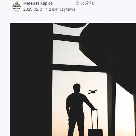
Mateusz Kapica
533
0
zaobserwuj nas
2025-02-01
2 min czytania
zaobserwuj nas
zaobserwuj nas
zaobserwuj nas