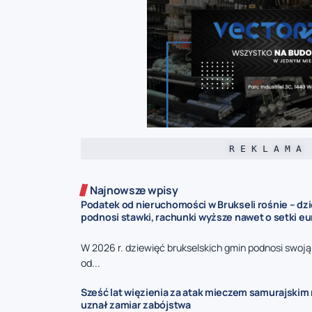
R E K L A M A
Najnowsze wpisy
Podatek od nieruchomości w Brukseli rośnie – dz
podnosi stawki, rachunki wyższe nawet o setki eu
W 2026 r. dziewięć brukselskich gmin podnosi swoj
od...
Sześć lat więzienia za atak mieczem samurajskim n
uznał zamiar zabójstwa