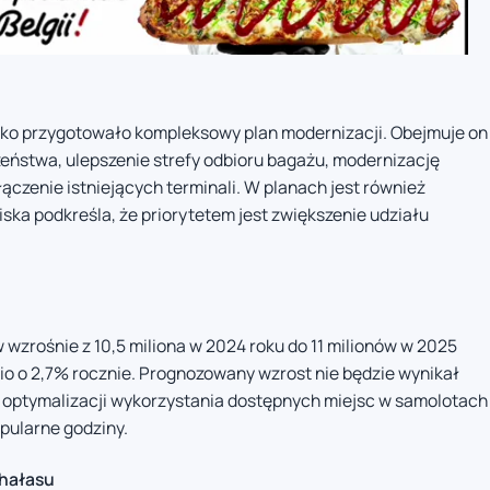
sko przygotowało kompleksowy plan modernizacji. Obejmuje on
eństwa, ulepszenie strefy odbioru bagażu, modernizację
łączenie istniejących terminali. W planach jest również
ka podkreśla, że priorytetem jest zwiększenie udziału
 wzrośnie z 10,5 miliona w 2024 roku do 11 milionów w 2025
nio o 2,7% rocznie. Prognozowany wzrost nie będzie wynikał
e z optymalizacji wykorzystania dostępnych miejsc w samolotach
pularne godziny.
 hałasu