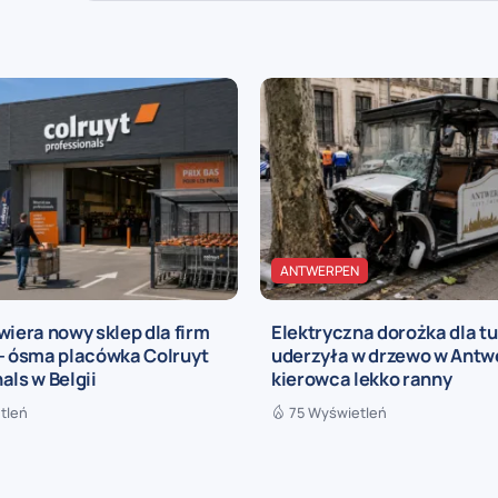
ANTWERPEN
wiera nowy sklep dla firm
Elektryczna dorożka dla t
 – ósma placówka Colruyt
uderzyła w drzewo w Antwe
als w Belgii
kierowca lekko ranny
tleń
75 Wyświetleń