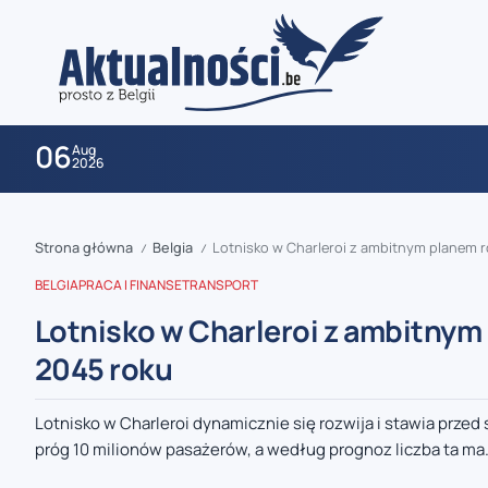
06
Aug
2026
Strona główna
Belgia
Lotnisko w Charleroi z ambitnym planem 
/
/
BELGIA
PRACA I FINANSE
TRANSPORT
Lotnisko w Charleroi z ambitnym
2045 roku
zaobserwuj nas
Lotnisko w Charleroi dynamicznie się rozwija i stawia przed
próg 10 milionów pasażerów, a według prognoz liczba ta ma.
zaobserwuj nas