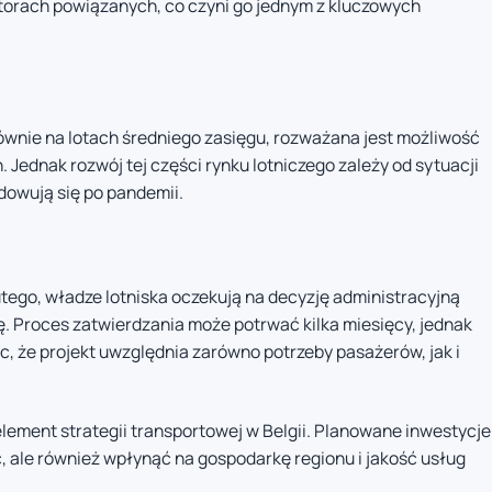
ktorach powiązanych, co czyni go jednym z kluczowych
łównie na lotach średniego zasięgu, rozważana jest możliwość
ednak rozwój tej części rynku lotniczego zależy od sytuacji
dowują się po pandemii.
utego, władze lotniska oczekują na decyzję administracyjną
 Proces zatwierdzania może potrwać kilka miesięcy, jednak
c, że projekt uwzględnia zarówno potrzeby pasażerów, jak i
element strategii transportowej w Belgii. Planowane inwestycje
, ale również wpłynąć na gospodarkę regionu i jakość usług