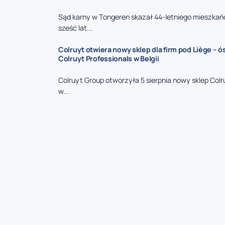
Sąd karny w Tongeren skazał 44-letniego mieszkań
sześć lat...
Colruyt otwiera nowy sklep dla firm pod Liège – 
Colruyt Professionals w Belgii
Colruyt Group otworzyła 5 sierpnia nowy sklep Colr
w...