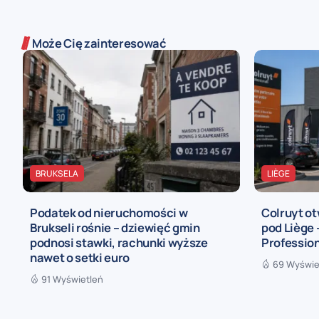
Może Cię zainteresować
BRUKSELA
LIÈGE
Podatek od nieruchomości w
Colruyt ot
Brukseli rośnie – dziewięć gmin
pod Liège
podnosi stawki, rachunki wyższe
Profession
nawet o setki euro
69 Wyświe
91 Wyświetleń