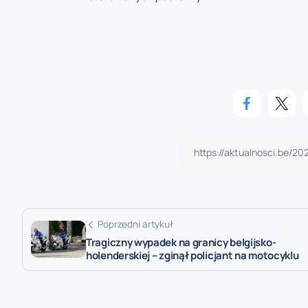
Poprzedni artykuł
Tragiczny wypadek na granicy belgijsko-
holenderskiej – zginął policjant na motocyklu