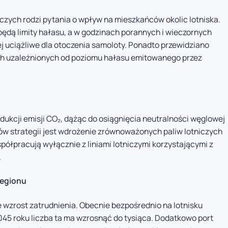
iczych rodzi pytania o wpływ na mieszkańców okolic lotniska.
ędą limity hałasu, a w godzinach porannych i wieczornych
uciążliwe dla otoczenia samoloty. Ponadto przewidziano
ch uzależnionych od poziomu hałasu emitowanego przez
edukcji emisji CO₂, dążąc do osiągnięcia neutralności węglowej
w strategii jest wdrożenie zrównoważonych paliw lotniczych
półpracują wyłącznie z liniami lotniczymi korzystającymi z
.
regionu
 wzrost zatrudnienia. Obecnie bezpośrednio na lotnisku
2045 roku liczba ta ma wzrosnąć do tysiąca. Dodatkowo port