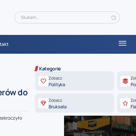
takt
Kategorie
Zobacz
Zo
Polityka
Po
erów do
Zobacz
Zo
Bruksela
Fl
rzekroczyło