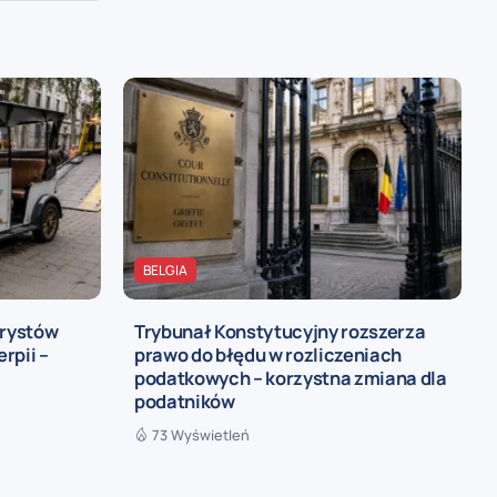
BELGIA
urystów
Trybunał Konstytucyjny rozszerza
rpii –
prawo do błędu w rozliczeniach
podatkowych – korzystna zmiana dla
podatników
73 Wyświetleń