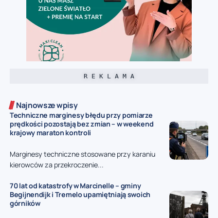
R E K L A M A
Najnowsze wpisy
Techniczne marginesy błędu przy pomiarze
prędkości pozostają bez zmian – w weekend
krajowy maraton kontroli
Marginesy techniczne stosowane przy karaniu
kierowców za przekroczenie...
70 lat od katastrofy w Marcinelle – gminy
Begijnendijk i Tremelo upamiętniają swoich
górników