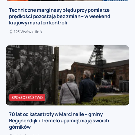
Techniczne marginesy błędu przy pomiarze
prędkości pozostają bez zmian – w weekend
krajowy maraton kontroli
123 Wyświetleń
SPOŁECZEŃSTWO
70 lat od katastrofy w Marcinelle – gminy
Begijnendijk i Tremelo upamiętniają swoich
górników