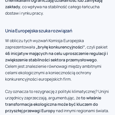
chemikaliami ograniczają działalność lub zamykają
zakłady
, co wpływa na stabilność całego łańcucha
dostaw i rynku pracy.
Unia Europejska szuka rozwiązań
W obliczu tych wyzwań Komisja Europejska
zaprezentowała
„bryłę konkurencyjności”
, czyli pakiet
46 inicjatyw mających na celu uproszczenie regulacji i
zwiększenie stabilności sektora przemysłowego
.
Celem jest znalezienie równowagi między ambitnymi
celami ekologicznymi a koniecznością ochrony
konkurencyjności europejskich firm.
Czy oznacza to rezygnację z polityki klimatycznej? Unijni
urzędnicy zaprzeczają, argumentując, że
to właśnie
transformacja ekologiczna może być kluczem do
przyszłej przewagi Europy
nad innymi regionami świata.