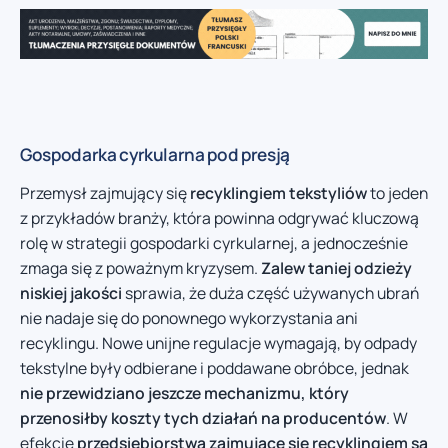
Gospodarka cyrkularna pod presją
Przemysł zajmujący się
recyklingiem tekstyliów
to jeden
z przykładów branży, która powinna odgrywać kluczową
rolę w strategii gospodarki cyrkularnej, a jednocześnie
zmaga się z poważnym kryzysem.
Zalew taniej odzieży
niskiej jakości
sprawia, że duża część używanych ubrań
nie nadaje się do ponownego wykorzystania ani
recyklingu. Nowe unijne regulacje wymagają, by odpady
tekstylne były odbierane i poddawane obróbce, jednak
nie przewidziano jeszcze mechanizmu, który
przenosiłby koszty tych działań na producentów
. W
efekcie
przedsiębiorstwa zajmujące się recyklingiem są