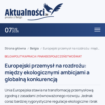
07
Aug
2026
Strona główna
Belgia
Europejski przemysł na rozdrożu: między ekologicznymi ambicjami a globalną konkurencją
/
/
BELGIA
POLITYKA
PRACA I FINANSE
SPOŁECZEŃSTWO
ŚWIAT
Europejski przemysł na rozdrożu:
między ekologicznymi ambicjami a
globalną konkurencją
Unia Europejska stawia na transformację przemysłową
zgodną z zasadami zrównoważonego rozwoju. Jednak
coraz bardziej rygorystyczne regulacje ekologiczne i brak