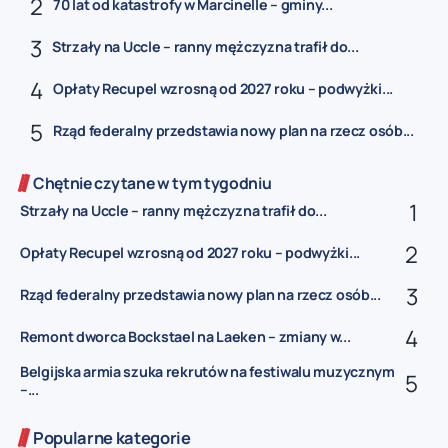
70 lat od katastrofy w Marcinelle – gminy...
Strzały na Uccle – ranny mężczyzna trafił do...
Opłaty Recupel wzrosną od 2027 roku – podwyżki...
Rząd federalny przedstawia nowy plan na rzecz osób...
Chętnie czytane w tym tygodniu
Strzały na Uccle – ranny mężczyzna trafił do...
Opłaty Recupel wzrosną od 2027 roku – podwyżki...
Rząd federalny przedstawia nowy plan na rzecz osób...
Remont dworca Bockstael na Laeken – zmiany w...
Belgijska armia szuka rekrutów na festiwalu muzycznym
–...
Popularne kategorie