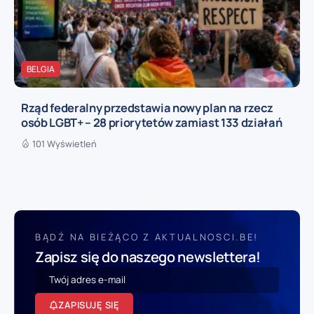
BELGIA
Rząd federalny przedstawia nowy plan na rzecz
osób LGBT+ – 28 priorytetów zamiast 133 działań
101 Wyświetleń
BĄDŹ NA BIEŻĄCO Z AKTUALNOSCI.BE!
Zapisz się do naszego newslettera!
ZAPISUJĘ SIĘ