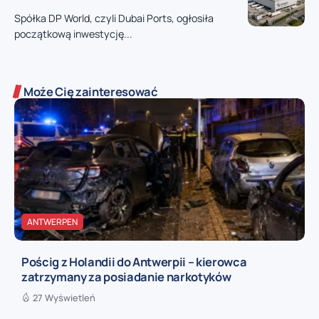
Spółka DP World, czyli Dubai Ports, ogłosiła
początkową inwestycję...
Może Cię zainteresować
ANTWERPEN
Pościg z Holandii do Antwerpii – kierowca
zatrzymany za posiadanie narkotyków
27 Wyświetleń