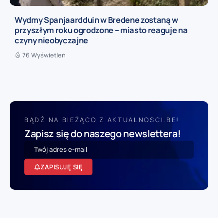
Wydmy Spanjaardduin w Bredene zostaną w
przyszłym roku ogrodzone – miasto reaguje na
czyny nieobyczajne
76 Wyświetleń
BĄDŹ NA BIEŻĄCO Z AKTUALNOSCI.BE!
Zapisz się do naszego newslettera!
ZAPISUJĘ SIĘ