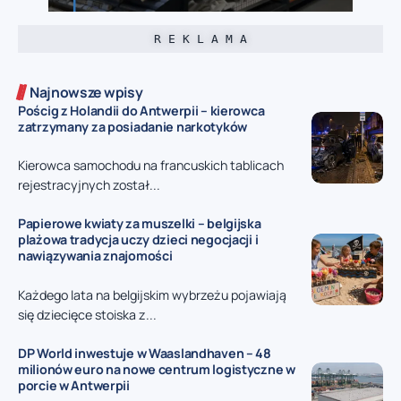
R E K L A M A
Najnowsze wpisy
Pościg z Holandii do Antwerpii – kierowca
zatrzymany za posiadanie narkotyków
Kierowca samochodu na francuskich tablicach
rejestracyjnych został...
Papierowe kwiaty za muszelki – belgijska
plażowa tradycja uczy dzieci negocjacji i
nawiązywania znajomości
Każdego lata na belgijskim wybrzeżu pojawiają
się dziecięce stoiska z...
DP World inwestuje w Waaslandhaven – 48
milionów euro na nowe centrum logistyczne w
porcie w Antwerpii