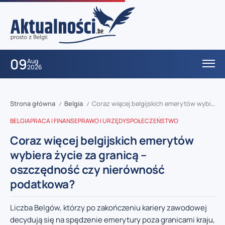
09
Aug
2026
Strona główna
Belgia
Coraz więcej belgijskich emerytów wybiera życie za granicą – oszczędność czy nierówność podatkowa?
/
/
BELGIA
PRACA I FINANSE
PRAWO I URZĘDY
SPOŁECZEŃSTWO
Coraz więcej belgijskich emerytów
wybiera życie za granicą –
oszczędność czy nierówność
podatkowa?
Liczba Belgów, którzy po zakończeniu kariery zawodowej
decydują się na spędzenie emerytury poza granicami kraju,