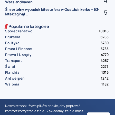
Waaslandhaven...
Śmiertelny wypadek kitesurfera w Oostduinkerke – 63-
latek zginął...
Popularne kategorie
Społeczeństwo
10018
Bruksela
6285
Polityka
5789
Praca i Finanse
5785
Prawo i Urzędy
4779
Transport
4257
Świat
2275
Flandria
1316
Antwerpen
1242
Walonia
1182
© Aktualnosci.be – All Right Reserved 2016-2026
Nasza strona używa plików cookie, aby poprawić
komfort korzystania z niej. Zakładamy, że nie masz