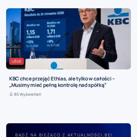
LIÈGE
KBC chce przejąć Ethias, ale tylko w całości –
„Musimy mieć pełną kontrolę nad spółką”
85 Wyświetleń
BĄDŹ NA BIEŻĄCO Z AKTUALNOSCI.BE!