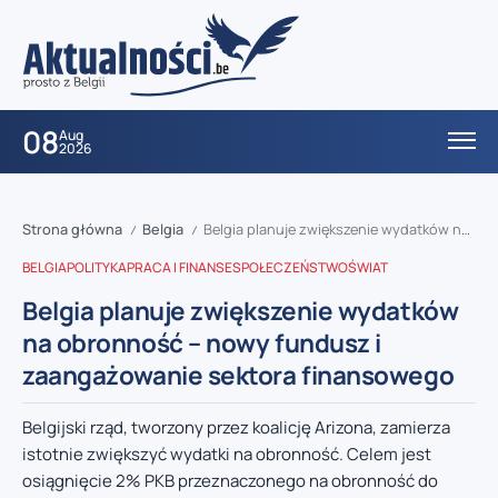
08
Aug
2026
Strona główna
Belgia
Belgia planuje zwiększenie wydatków na obronność – nowy fundusz i zaangażowanie sektora finansowego
/
/
BELGIA
POLITYKA
PRACA I FINANSE
SPOŁECZEŃSTWO
ŚWIAT
Belgia planuje zwiększenie wydatków
na obronność – nowy fundusz i
zaangażowanie sektora finansowego
Belgijski rząd, tworzony przez koalicję Arizona, zamierza
istotnie zwiększyć wydatki na obronność. Celem jest
osiągnięcie 2% PKB przeznaczonego na obronność do