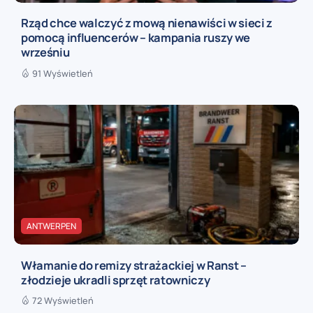
Rząd chce walczyć z mową nienawiści w sieci z
pomocą influencerów – kampania ruszy we
wrześniu
91 Wyświetleń
ANTWERPEN
Włamanie do remizy strażackiej w Ranst –
złodzieje ukradli sprzęt ratowniczy
72 Wyświetleń