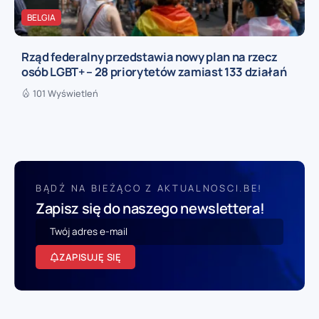
BELGIA
Rząd federalny przedstawia nowy plan na rzecz
osób LGBT+ – 28 priorytetów zamiast 133 działań
101 Wyświetleń
BĄDŹ NA BIEŻĄCO Z AKTUALNOSCI.BE!
Zapisz się do naszego newslettera!
ZAPISUJĘ SIĘ