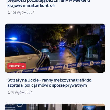
prędkości pozostają bez zmian – w weekend
krajowy maraton kontroli
126 Wyświetleń
BRUKSELA
Strzały na Uccle – ranny mężczyzna trafił do
szpitala, policja mówi o sporze prywatnym
71 Wyświetleń