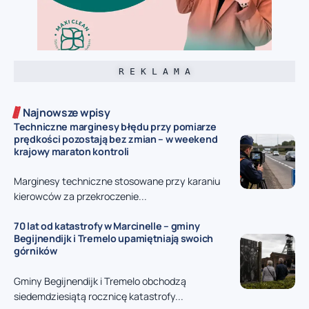
R E K L A M A
Najnowsze wpisy
Techniczne marginesy błędu przy pomiarze
prędkości pozostają bez zmian – w weekend
krajowy maraton kontroli
Marginesy techniczne stosowane przy karaniu
kierowców za przekroczenie...
70 lat od katastrofy w Marcinelle – gminy
Begijnendijk i Tremelo upamiętniają swoich
górników
Gminy Begijnendijk i Tremelo obchodzą
siedemdziesiątą rocznicę katastrofy...