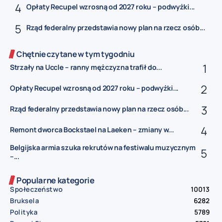
Opłaty Recupel wzrosną od 2027 roku – podwyżki...
Rząd federalny przedstawia nowy plan na rzecz osób...
Chętnie czytane w tym tygodniu
Strzały na Uccle – ranny mężczyzna trafił do...
Opłaty Recupel wzrosną od 2027 roku – podwyżki...
Rząd federalny przedstawia nowy plan na rzecz osób...
Remont dworca Bockstael na Laeken – zmiany w...
Belgijska armia szuka rekrutów na festiwalu muzycznym
–...
Popularne kategorie
Społeczeństwo
10013
Bruksela
6282
Polityka
5789