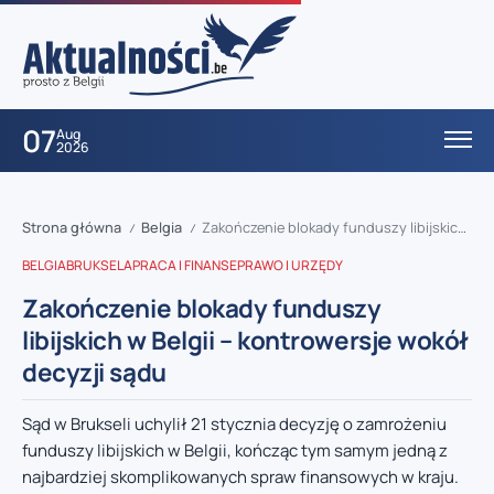
07
Aug
2026
Strona główna
Belgia
Zakończenie blokady funduszy libijskich w Belgii – kontrowersje wokół decyzji sądu
/
/
BELGIA
BRUKSELA
PRACA I FINANSE
PRAWO I URZĘDY
Zakończenie blokady funduszy
libijskich w Belgii – kontrowersje wokół
decyzji sądu
Sąd w Brukseli uchylił 21 stycznia decyzję o zamrożeniu
funduszy libijskich w Belgii, kończąc tym samym jedną z
najbardziej skomplikowanych spraw finansowych w kraju.