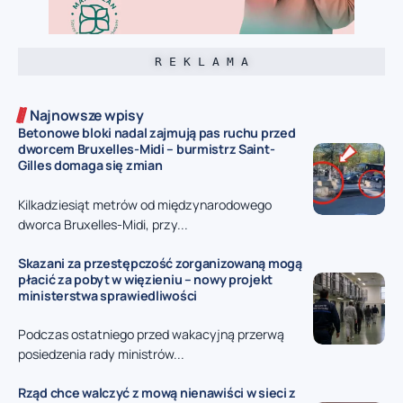
R E K L A M A
Najnowsze wpisy
Betonowe bloki nadal zajmują pas ruchu przed
dworcem Bruxelles-Midi – burmistrz Saint-
Gilles domaga się zmian
Kilkadziesiąt metrów od międzynarodowego
dworca Bruxelles-Midi, przy...
Skazani za przestępczość zorganizowaną mogą
płacić za pobyt w więzieniu – nowy projekt
ministerstwa sprawiedliwości
Podczas ostatniego przed wakacyjną przerwą
posiedzenia rady ministrów...
Rząd chce walczyć z mową nienawiści w sieci z