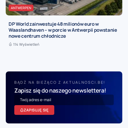
ANTWERPEN
DP World zainwestuje 48 milionów euro w
Waaslandhaven – w porcie w Antwerpii powstanie
nowe centrum chłodnicze
114 Wyświetleń
BĄDŹ NA BIEŻĄCO Z AKTUALNOSCI.BE!
Zapisz się do naszego newslettera!
ZAPISUJĘ SIĘ