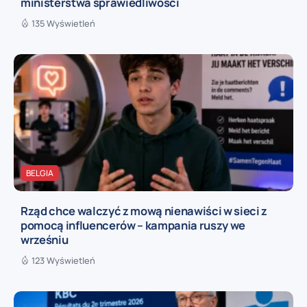
ministerstwa sprawiedliwości
135 Wyświetleń
BELGIA
Rząd chce walczyć z mową nienawiści w sieci z
pomocą influencerów – kampania ruszy we
wrześniu
123 Wyświetleń