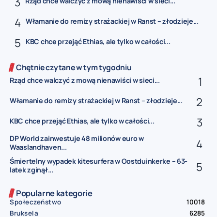
Rząd chce walczyć z mową nienawiści w sieci...
Włamanie do remizy strażackiej w Ranst – złodzieje...
KBC chce przejąć Ethias, ale tylko w całości...
Chętnie czytane w tym tygodniu
Rząd chce walczyć z mową nienawiści w sieci...
Włamanie do remizy strażackiej w Ranst – złodzieje...
KBC chce przejąć Ethias, ale tylko w całości...
DP World zainwestuje 48 milionów euro w
Waaslandhaven...
Śmiertelny wypadek kitesurfera w Oostduinkerke – 63-
latek zginął...
Popularne kategorie
Społeczeństwo
10018
Bruksela
6285