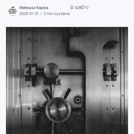
Mateusz Kapica
528
0
2025-01-31
2 min czytania