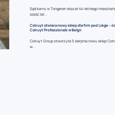
Sąd karny w Tongeren skazał 44-letniego mieszkań
sześć lat...
Colruyt otwiera nowy sklep dla firm pod Liège – 
Colruyt Professionals w Belgii
Colruyt Group otworzyła 5 sierpnia nowy sklep Colr
w...