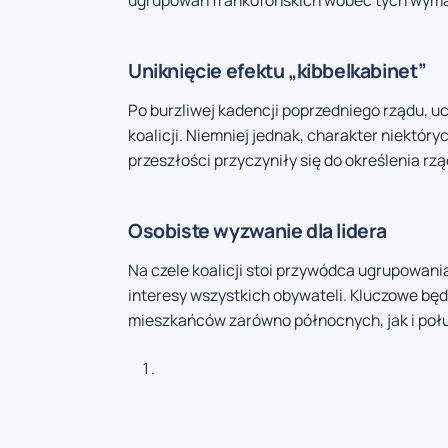
ugrupowań frankofońskich wobec tych wym
Uniknięcie efektu „kibbelkabinet”
Po burzliwej kadencji poprzedniego rządu, u
koalicji. Niemniej jednak, charakter niektór
przeszłości przyczyniły się do określenia rz
Osobiste wyzwanie dla lidera
Na czele koalicji stoi przywódca ugrupowan
interesy wszystkich obywateli. Kluczowe b
mieszkańców zarówno północnych, jak i poł