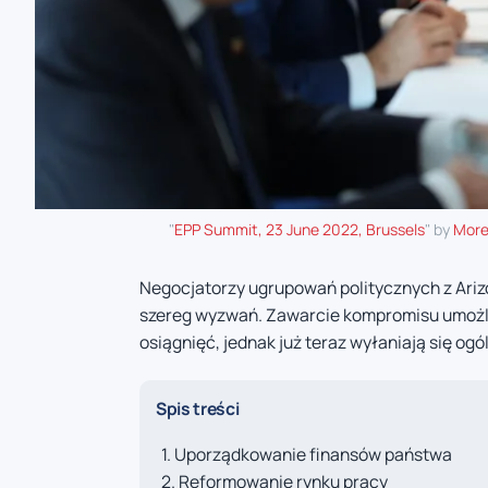
"
EPP Summit, 23 June 2022, Brussels
" by
More
Negocjatorzy ugrupowań politycznych z Arizo
szereg wyzwań. Zawarcie kompromisu umoż
osiągnięć, jednak już teraz wyłaniają się og
Spis treści
Uporządkowanie finansów państwa
Reformowanie rynku pracy