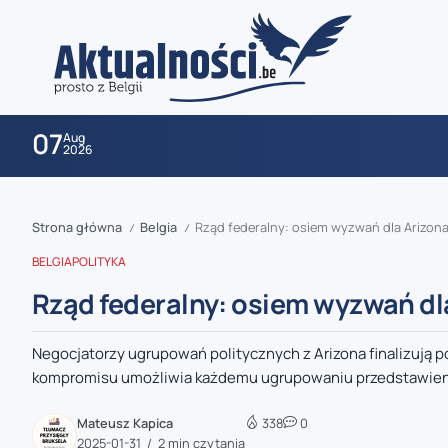
07
Aug
2026
Strona główna
Belgia
Rząd federalny: osiem wyzwań dla Arizon
/
/
BELGIA
POLITYKA
Rząd federalny: osiem wyzwań dl
Negocjatorzy ugrupowań politycznych z Arizona finalizują 
zaobserwuj nas
kompromisu umożliwia każdemu ugrupowaniu przedstawien
zaobserwuj nas
Mateusz Kapica
338
0
2025-01-31
2 min czytania