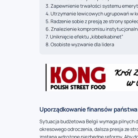
Zapewnienie trwałości systemu emery
Utrzymanie lewicowych ugrupowań w ko
Radzenie sobie z presją ze strony społ
Znalezienie kompromisu instytucjonal
Uniknięcie efektu „kibbelkabinet”
Osobiste wyzwanie dla lidera
Uporządkowanie finansów państwa
Sytuacja budżetowa Belgii wymaga pilnych d
okresowego odroczenia, dalsza presja ze stro
zostaną wdrożone niezbędne reformy. Aby d