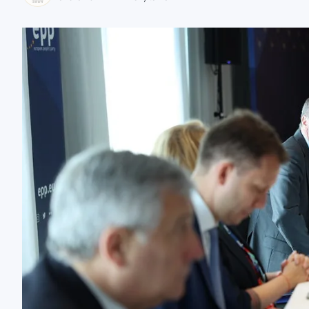
zaobserwuj nas
zaobserwuj nas
zaobserwuj nas
zaobserwuj nas