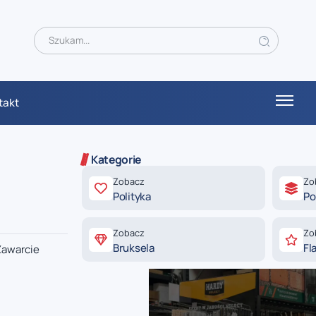
takt
Kategorie
Zobacz
Zo
Polityka
Po
Zobacz
Zo
Bruksela
Fl
Zawarcie