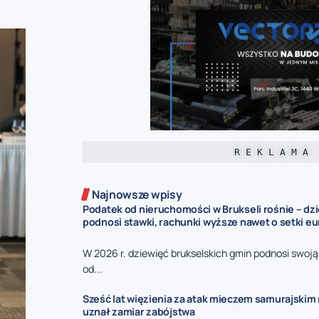
R E K L A M A
Najnowsze wpisy
Podatek od nieruchomości w Brukseli rośnie – dz
podnosi stawki, rachunki wyższe nawet o setki eu
W 2026 r. dziewięć brukselskich gmin podnosi swoj
od...
Sześć lat więzienia za atak mieczem samurajskim n
uznał zamiar zabójstwa