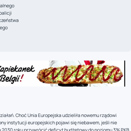
talnego
alicji
eczeństwa
nego
ziałań. Choć Unia Europejska udzieliła nowemu rządowi
ny instytucji europejskich pojawi się niebawem, jeśli nie
o 2030 roku przywrócić deficyt budżetowy do poziomu 3% PKB