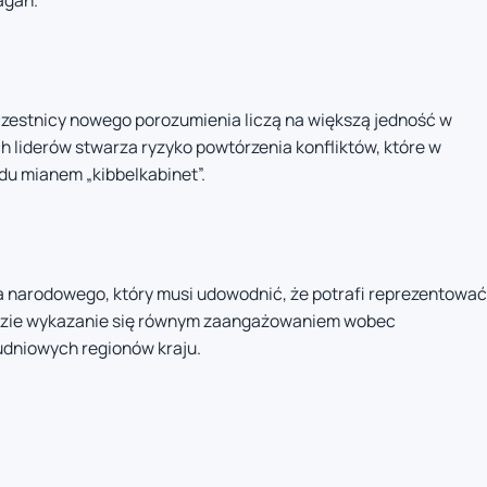
agań.
czestnicy nowego porozumienia liczą na większą jedność w
ych liderów stwarza ryzyko powtórzenia konfliktów, które w
ądu mianem „kibbelkabinet”.
ia narodowego, który musi udowodnić, że potrafi reprezentować
ędzie wykazanie się równym zaangażowaniem wobec
udniowych regionów kraju.