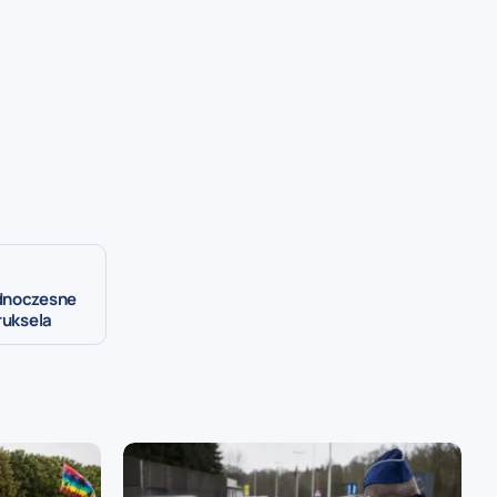
ednoczesne
Bruksela