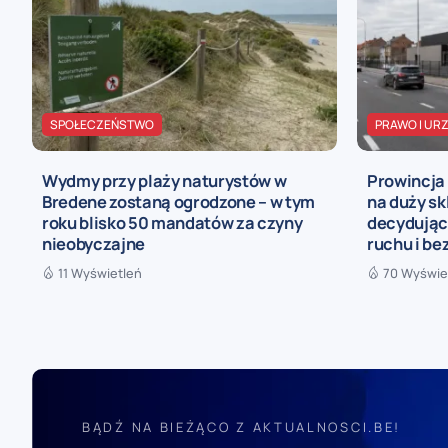
SPOŁECZEŃSTWO
PRAWO I UR
Wydmy przy plaży naturystów w
Prowincja
Bredene zostaną ogrodzone – w tym
na duży sk
roku blisko 50 mandatów za czyny
decydując
nieobyczajne
ruchu i b
11 Wyświetleń
70 Wyświe
BĄDŹ NA BIEŻĄCO Z AKTUALNOSCI.BE!