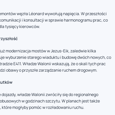
 remontów węzła Léonard wywołują napięcia. W przeszłości
 komunikacji i konsultacji w sprawie harmonogramu prac, co
la tysięcy kierowców.
rzyszłość
już modernizacja mostów w Jezus-Eik, zaledwie kilka
uje wyburzenie starego wiaduktu i budowę dwóch nowych, co
adzie E411. Władze Walonii wskazują, że o skali tych prac
udzi obawy o przyszłe zarządzanie ruchem drogowym.
skutków
dojazdy, władze Walonii zwróciły się do regionalnego
tobusowych w godzinach szczytu. W planach jest także
s, które mogłyby pomóc w rozładowaniu ruchu.