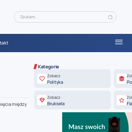
takt
Kategorie
Zobacz
Zo
Polityka
Po
Zobacz
Zo
Bruksela
Fl
pięcia między