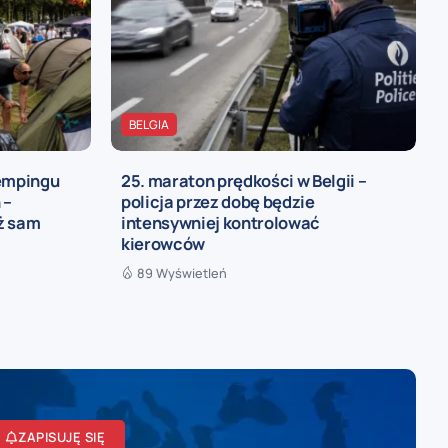
BELGIA
kempingu
25. maraton prędkości w Belgii –
 –
policja przez dobę będzie
iż sam
intensywniej kontrolować
kierowców
89 Wyświetleń
ZAPISUJĘ SIĘ