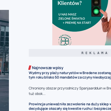
R E K L A M A
Najnowsze wpisy
Wydmy przy plaży naturystów w Bredene zostaną
tym roku blisko 50 mandatów za czyny nieobycza
Chroniony obszar przyrodniczy Spanjaardduin w B
tuż obok...
Prowincja unieważniła zezwolenie na duży sklep 
decydujące okazały się kwestie ruchu i bezpiecz