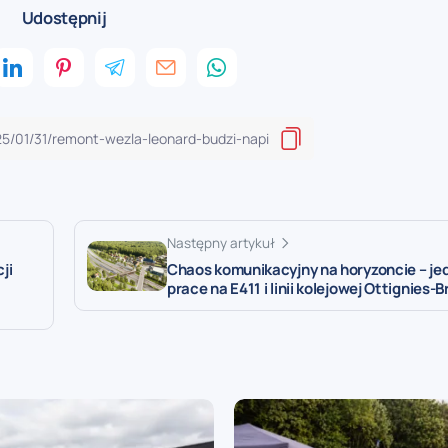
Udostępnij
Następny artykuł
ji
Chaos komunikacyjny na horyzoncie – j
prace na E411 i linii kolejowej Ottignies-