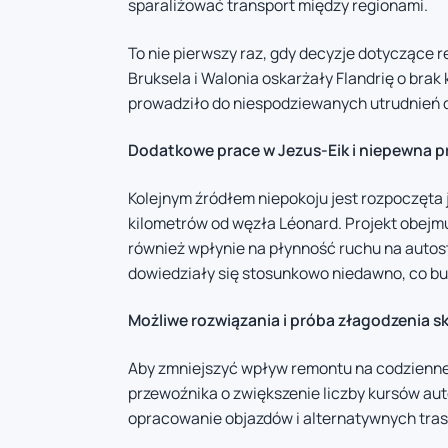
sparaliżować transport między regionami.
To nie pierwszy raz, gdy decyzje dotyczące
Bruksela i Walonia oskarżały Flandrię o brak
prowadziło do niespodziewanych utrudnień d
Dodatkowe prace w Jezus-Eik i niepewna p
Kolejnym źródłem niepokoju jest rozpoczęta 
kilometrów od węzła Léonard. Projekt obejm
również wpłynie na płynność ruchu na autostr
dowiedziały się stosunkowo niedawno, co b
Możliwe rozwiązania i próba złagodzenia 
Aby zmniejszyć wpływ remontu na codzienne 
przewoźnika o zwiększenie liczby kursów au
opracowanie objazdów i alternatywnych tra