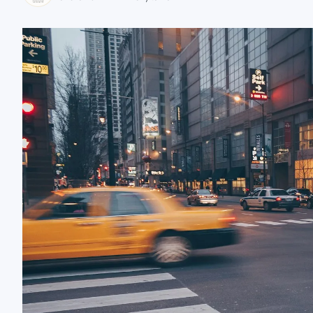
zaobserwuj nas
zaobserwuj nas
zaobserwuj nas
zaobserwuj nas