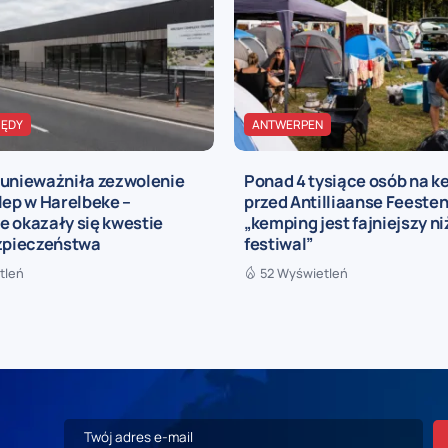
ZĘDY
ANTWERPEN
 unieważniła zezwolenie
Ponad 4 tysiące osób na 
lep w Harelbeke –
przed Antilliaanse Feesten
e okazały się kwestie
„kemping jest fajniejszy n
ezpieczeństwa
festiwal”
tleń
52 Wyświetleń