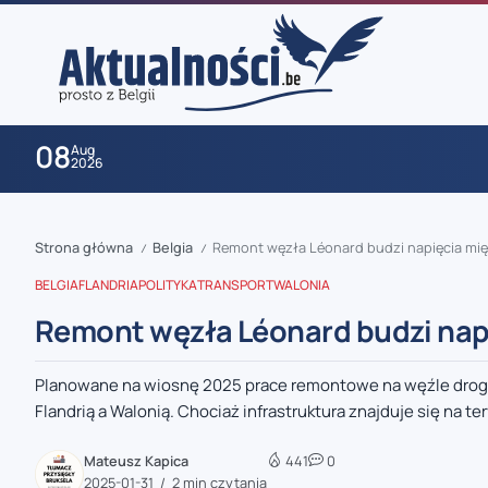
08
Aug
2026
Strona główna
Belgia
Remont węzła Léonard budzi napięcia międ
/
/
BELGIA
FLANDRIA
POLITYKA
TRANSPORT
WALONIA
Remont węzła Léonard budzi napi
Planowane na wiosnę 2025 prace remontowe na węźle drog
zaobserwuj nas
Flandrią a Walonią. Chociaż infrastruktura znajduje się na ter
zaobserwuj nas
Mateusz Kapica
441
0
2025-01-31
2 min czytania