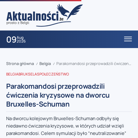
09
Aug
2026
Strona główna
Belgia
Parakomandosi przeprowadzili ćwiczenia kryzysowe na dworcu Bruxelles-Schuman
/
/
BELGIA
BRUKSELA
SPOŁECZEŃSTWO
Parakomandosi przeprowadzili
ćwiczenia kryzysowe na dworcu
Bruxelles-Schuman
Na dworcu kolejowym Bruxelles-Schuman odbyły się
niedawno ćwiczenia kryzysowe, w których udział wzięli
parakomandosi. Celem symulacji było “neutralizowanie”