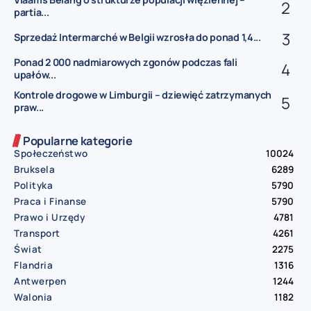
partia...
Sprzedaż Intermarché w Belgii wzrosła do ponad 1,4...
Ponad 2 000 nadmiarowych zgonów podczas fali
upałów...
Kontrole drogowe w Limburgii – dziewięć zatrzymanych
praw...
Popularne kategorie
Społeczeństwo
10024
Bruksela
6289
Polityka
5790
Praca i Finanse
5790
Prawo i Urzędy
4781
Transport
4261
Świat
2275
Flandria
1316
Antwerpen
1244
Walonia
1182