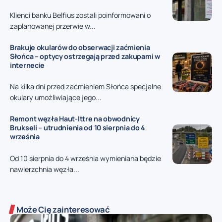
Klienci banku Belfius zostali poinformowani o
zaplanowanej przerwie w...
Brakuje okularów do obserwacji zaćmienia
Słońca – optycy ostrzegają przed zakupami w
internecie
Na kilka dni przed zaćmieniem Słońca specjalne
okulary umożliwiające jego...
Remont węzła Haut-Ittre na obwodnicy
Brukseli – utrudnienia od 10 sierpnia do 4
września
Od 10 sierpnia do 4 września wymieniana będzie
nawierzchnia węzła...
Może Cię zainteresować