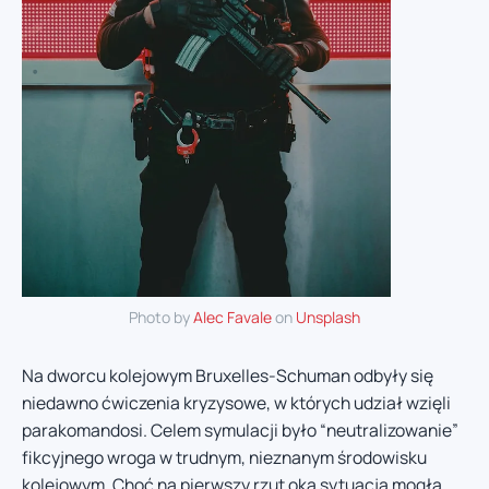
Photo by
Alec Favale
on
Unsplash
Na dworcu kolejowym Bruxelles-Schuman odbyły się
niedawno ćwiczenia kryzysowe, w których udział wzięli
parakomandosi. Celem symulacji było “neutralizowanie”
fikcyjnego wroga w trudnym, nieznanym środowisku
kolejowym. Choć na pierwszy rzut oka sytuacja mogła