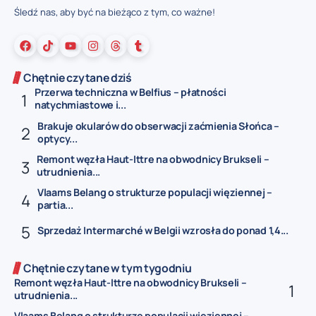
Śledź nas, aby być na bieżąco z tym, co ważne!
Chętnie czytane dziś
Przerwa techniczna w Belfius – płatności
natychmiastowe i...
Brakuje okularów do obserwacji zaćmienia Słońca –
optycy...
Remont węzła Haut-Ittre na obwodnicy Brukseli –
utrudnienia...
Vlaams Belang o strukturze populacji więziennej –
partia...
Sprzedaż Intermarché w Belgii wzrosła do ponad 1,4...
Chętnie czytane w tym tygodniu
Remont węzła Haut-Ittre na obwodnicy Brukseli –
utrudnienia...
Vlaams Belang o strukturze populacji więziennej –