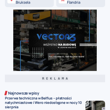
Bruksela
Flandria
R E K L A M A
Najnowsze wpisy
Przerwa techniczna w Belfius – płatności
natychmiastowe i Wero niedostępne w nocy 10
sierpnia