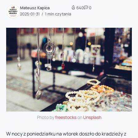
Mateusz Kapica
640
0
2025-01-31
1 min czytania
Photo by
freestocks
on
Unsplash
W nocy z poniedziałku na wtorek doszło do kradzieży z