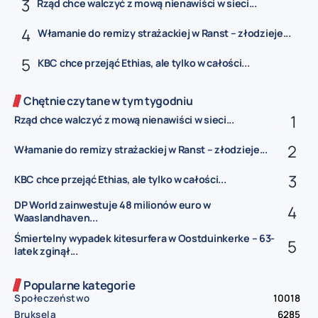
Rząd chce walczyć z mową nienawiści w sieci...
Włamanie do remizy strażackiej w Ranst – złodzieje...
KBC chce przejąć Ethias, ale tylko w całości...
Chętnie czytane w tym tygodniu
Rząd chce walczyć z mową nienawiści w sieci...
Włamanie do remizy strażackiej w Ranst – złodzieje...
KBC chce przejąć Ethias, ale tylko w całości...
DP World zainwestuje 48 milionów euro w
Waaslandhaven...
Śmiertelny wypadek kitesurfera w Oostduinkerke – 63-
latek zginął...
Popularne kategorie
Społeczeństwo
10018
Bruksela
6285