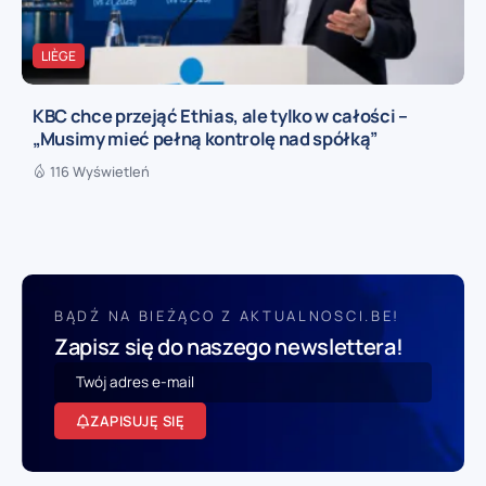
LIÈGE
KBC chce przejąć Ethias, ale tylko w całości –
„Musimy mieć pełną kontrolę nad spółką”
116 Wyświetleń
BĄDŹ NA BIEŻĄCO Z AKTUALNOSCI.BE!
Zapisz się do naszego newslettera!
ZAPISUJĘ SIĘ