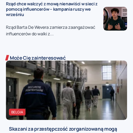
Rząd chce walczyć z mową nienawiści w sieci z
pomocą influencerów – kampania ruszy we
wrześniu
Rząd Barta De Wevera zamierza zaangażować
influencerów do walki z...
Może Cię zainteresować
BELGIA
Skazani za przestępczość zorganizowaną mogą