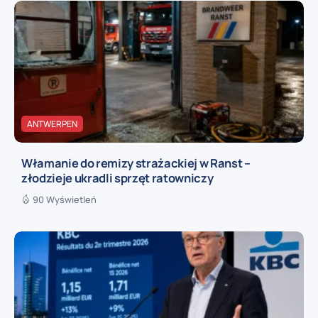
ANTWERPEN
Włamanie do remizy strażackiej w Ranst –
złodzieje ukradli sprzęt ratowniczy
90 Wyświetleń