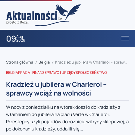
09
Aug
2026
Strona główna
Belgia
Kradzież u jubilera w Charleroi – sprawcy wciąż na wolności
/
/
BELGIA
PRACA I FINANSE
PRAWO I URZĘDY
SPOŁECZEŃSTWO
Kradzież u jubilera w Charleroi –
sprawcy wciąż na wolności
W nocy z poniedziałku na wtorek doszło do kradzieży z
włamaniem do jubilera na placu Verte w Charleroi.
Przestępcy użyli pojazdów do rozbicia witryny sklepowej, a
po dokonaniu kradzieży, oddalili się...