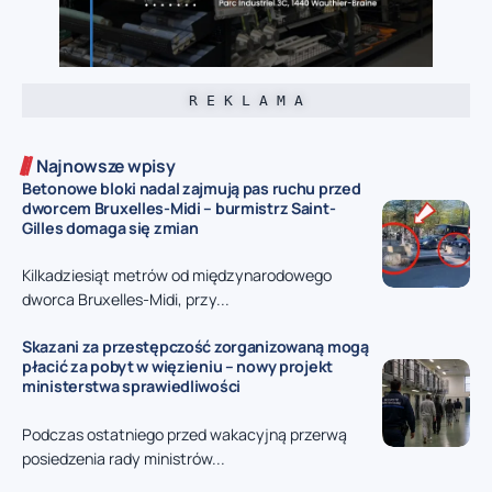
R E K L A M A
Najnowsze wpisy
Betonowe bloki nadal zajmują pas ruchu przed
dworcem Bruxelles-Midi – burmistrz Saint-
Gilles domaga się zmian
Kilkadziesiąt metrów od międzynarodowego
dworca Bruxelles-Midi, przy...
Skazani za przestępczość zorganizowaną mogą
płacić za pobyt w więzieniu – nowy projekt
ministerstwa sprawiedliwości
Podczas ostatniego przed wakacyjną przerwą
posiedzenia rady ministrów...