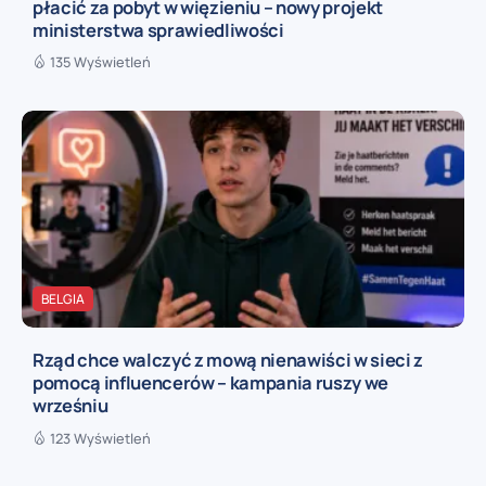
płacić za pobyt w więzieniu – nowy projekt
ministerstwa sprawiedliwości
135 Wyświetleń
BELGIA
Rząd chce walczyć z mową nienawiści w sieci z
pomocą influencerów – kampania ruszy we
wrześniu
123 Wyświetleń