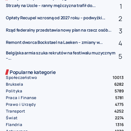
Strzały na Uccle – ranny mężczyzna trafił do...
Opłaty Recupel wzrosną od 2027 roku – podwyżki...
Rząd federalny przedstawia nowy plan na rzecz osób...
Remont dworca Bockstael na Laeken – zmiany w...
Belgijska armia szuka rekrutów na festiwalu muzycznym
–...
Popularne kategorie
Społeczeństwo
10013
Bruksela
6282
Polityka
5789
Praca i Finanse
5781
Prawo i Urzędy
4775
Transport
4252
Świat
2274
Flandria
1316