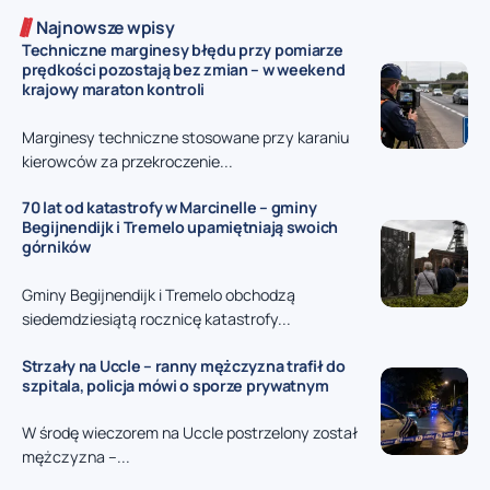
Najnowsze wpisy
Techniczne marginesy błędu przy pomiarze
prędkości pozostają bez zmian – w weekend
krajowy maraton kontroli
Marginesy techniczne stosowane przy karaniu
kierowców za przekroczenie...
70 lat od katastrofy w Marcinelle – gminy
Begijnendijk i Tremelo upamiętniają swoich
górników
Gminy Begijnendijk i Tremelo obchodzą
siedemdziesiątą rocznicę katastrofy...
Strzały na Uccle – ranny mężczyzna trafił do
szpitala, policja mówi o sporze prywatnym
W środę wieczorem na Uccle postrzelony został
mężczyzna –...