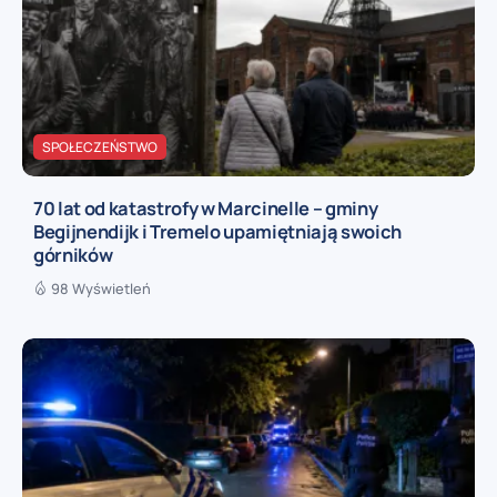
SPOŁECZEŃSTWO
70 lat od katastrofy w Marcinelle – gminy
Begijnendijk i Tremelo upamiętniają swoich
górników
98 Wyświetleń