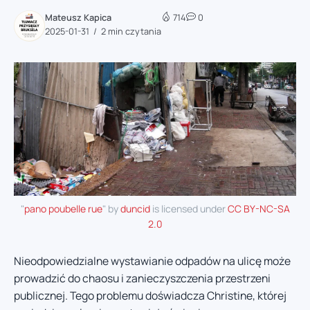
Mateusz Kapica
714
0
2025-01-31
2 min czytania
"
pano poubelle rue
" by
duncid
is licensed under
CC BY-NC-SA
2.0
Nieodpowiedzialne wystawianie odpadów na ulicę może
prowadzić do chaosu i zanieczyszczenia przestrzeni
publicznej. Tego problemu doświadcza Christine, której