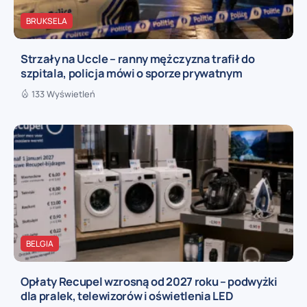
BRUKSELA
Strzały na Uccle – ranny mężczyzna trafił do
szpitala, policja mówi o sporze prywatnym
133 Wyświetleń
BELGIA
Opłaty Recupel wzrosną od 2027 roku – podwyżki
dla pralek, telewizorów i oświetlenia LED