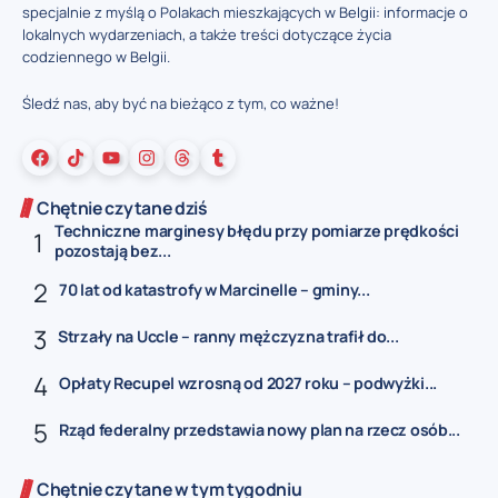
specjalnie z myślą o Polakach mieszkających w Belgii: informacje o
lokalnych wydarzeniach, a także treści dotyczące życia
codziennego w Belgii.
Śledź nas, aby być na bieżąco z tym, co ważne!
Chętnie czytane dziś
Techniczne marginesy błędu przy pomiarze prędkości
pozostają bez...
70 lat od katastrofy w Marcinelle – gminy...
Strzały na Uccle – ranny mężczyzna trafił do...
Opłaty Recupel wzrosną od 2027 roku – podwyżki...
Rząd federalny przedstawia nowy plan na rzecz osób...
Chętnie czytane w tym tygodniu