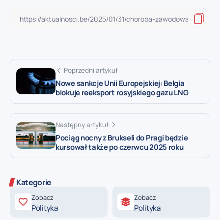
Poprzedni artykuł
Nowe sankcje Unii Europejskiej: Belgia
blokuje reeksport rosyjskiego gazu LNG
Następny artykuł
Pociąg nocny z Brukseli do Pragi będzie
kursował także po czerwcu 2025 roku
Kategorie
Zobacz
Zobacz
Polityka
Polityka