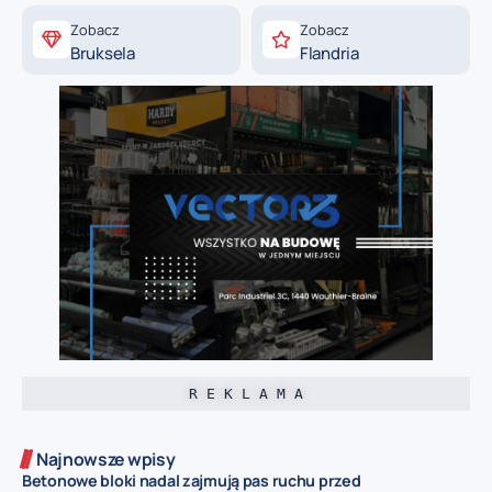
Zobacz
Zobacz
Bruksela
Flandria
R E K L A M A
Najnowsze wpisy
Betonowe bloki nadal zajmują pas ruchu przed