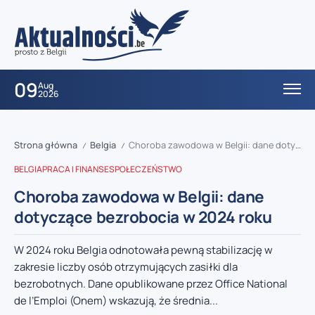
09
Aug
2026
Strona główna
Belgia
Choroba zawodowa w Belgii: dane dotyczące bezrobocia w 2024 roku
/
/
BELGIA
PRACA I FINANSE
SPOŁECZEŃSTWO
Choroba zawodowa w Belgii: dane
dotyczące bezrobocia w 2024 roku
W 2024 roku Belgia odnotowała pewną stabilizację w
zakresie liczby osób otrzymujących zasiłki dla
bezrobotnych. Dane opublikowane przez Office National
de l’Emploi (Onem) wskazują, że średnia...