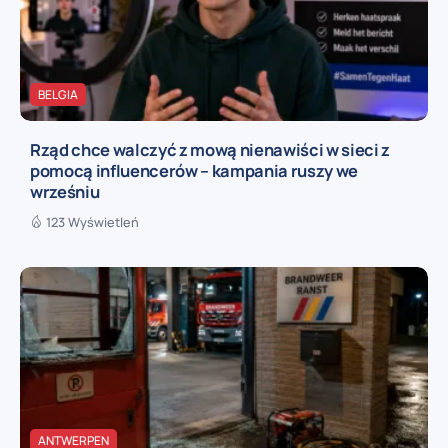
BELGIA
Rząd chce walczyć z mową nienawiści w sieci z
pomocą influencerów – kampania ruszy we
wrześniu
123 Wyświetleń
ANTWERPEN