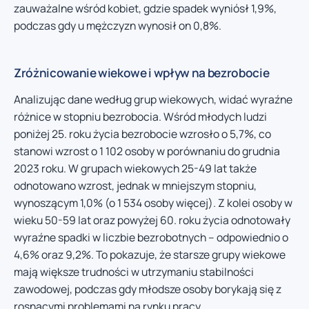
zauważalne wśród kobiet, gdzie spadek wyniósł 1,9%,
podczas gdy u mężczyzn wynosił on 0,8%.
Zróżnicowanie wiekowe i wpływ na bezrobocie
Analizując dane według grup wiekowych, widać wyraźne
różnice w stopniu bezrobocia. Wśród młodych ludzi
poniżej 25. roku życia bezrobocie wzrosło o 5,7%, co
stanowi wzrost o 1 102 osoby w porównaniu do grudnia
2023 roku. W grupach wiekowych 25-49 lat także
odnotowano wzrost, jednak w mniejszym stopniu,
wynoszącym 1,0% (o 1 534 osoby więcej). Z kolei osoby w
wieku 50-59 lat oraz powyżej 60. roku życia odnotowały
wyraźne spadki w liczbie bezrobotnych – odpowiednio o
4,6% oraz 9,2%. To pokazuje, że starsze grupy wiekowe
mają większe trudności w utrzymaniu stabilności
zawodowej, podczas gdy młodsze osoby borykają się z
rosnącymi problemami na rynku pracy.