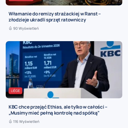
Włamanie do remizy strażackiej w Ranst –
złodzieje ukradli sprzęt ratowniczy
90 Wyświetleń
LIÈGE
KBC chce przejąć Ethias, ale tylko w całości –
„Musimy mieć pełną kontrolę nad spółką”
116 Wyświetleń