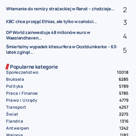
Włamanie do remizy strażackiej w Ranst – złodzieje...
KBC chce przejąć Ethias, ale tylko w całości...
DP World zainwestuje 48 milionów euro w
Waaslandhaven...
Śmiertelny wypadek kitesurfera w Oostduinkerke – 63-
latek zginął...
Popularne kategorie
Społeczeństwo
10018
Bruksela
6285
Polityka
5789
Praca i Finanse
5785
Prawo i Urzędy
4779
Transport
4257
Świat
2275
Flandria
1316
Antwerpen
1242
Walonia
1182