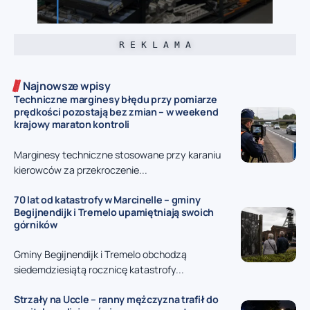
R E K L A M A
Najnowsze wpisy
Techniczne marginesy błędu przy pomiarze
prędkości pozostają bez zmian – w weekend
krajowy maraton kontroli
Marginesy techniczne stosowane przy karaniu
kierowców za przekroczenie...
70 lat od katastrofy w Marcinelle – gminy
Begijnendijk i Tremelo upamiętniają swoich
górników
Gminy Begijnendijk i Tremelo obchodzą
siedemdziesiątą rocznicę katastrofy...
Strzały na Uccle – ranny mężczyzna trafił do