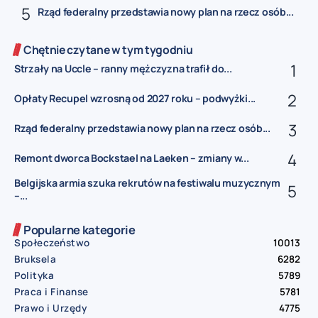
Rząd federalny przedstawia nowy plan na rzecz osób...
Chętnie czytane w tym tygodniu
Strzały na Uccle – ranny mężczyzna trafił do...
Opłaty Recupel wzrosną od 2027 roku – podwyżki...
Rząd federalny przedstawia nowy plan na rzecz osób...
Remont dworca Bockstael na Laeken – zmiany w...
Belgijska armia szuka rekrutów na festiwalu muzycznym
–...
Popularne kategorie
Społeczeństwo
10013
Bruksela
6282
Polityka
5789
Praca i Finanse
5781
Prawo i Urzędy
4775