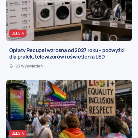
BELGIA
Opłaty Recupel wzrosną od 2027 roku – podwyżki
dla pralek, telewizorów i oświetlenia LED
123 Wyświetleń
BELGIA