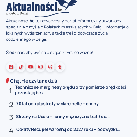
Aktualnosci.be
to nowoczesny portal informacyjny stworzony
specjalnie z myślą o Polakach mieszkających w Belgii: informacje o
lokalnych wydarzeniach, a także treści dotyczące życia
codziennego w Belgii.
Śledź nas, aby być na bieżąco z tym, co ważne!
Chętnie czytane dziś
Techniczne marginesy błędu przy pomiarze prędkości
pozostają bez...
70 lat od katastrofy w Marcinelle – gminy...
Strzały na Uccle – ranny mężczyzna trafił do...
Opłaty Recupel wzrosną od 2027 roku – podwyżki...