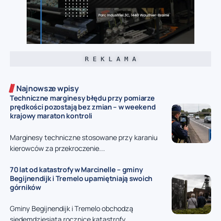
R E K L A M A
Najnowsze wpisy
Techniczne marginesy błędu przy pomiarze
prędkości pozostają bez zmian – w weekend
krajowy maraton kontroli
Marginesy techniczne stosowane przy karaniu
kierowców za przekroczenie...
70 lat od katastrofy w Marcinelle – gminy
Begijnendijk i Tremelo upamiętniają swoich
górników
Gminy Begijnendijk i Tremelo obchodzą
siedemdziesiątą rocznicę katastrofy...