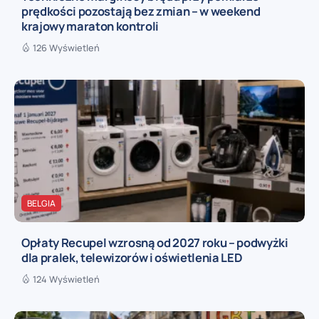
prędkości pozostają bez zmian – w weekend
krajowy maraton kontroli
126 Wyświetleń
BELGIA
Opłaty Recupel wzrosną od 2027 roku – podwyżki
dla pralek, telewizorów i oświetlenia LED
124 Wyświetleń