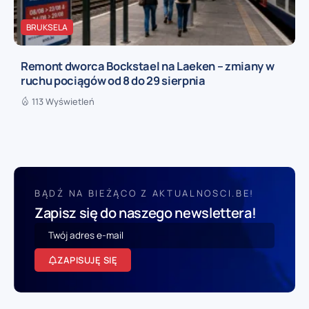
BRUKSELA
Remont dworca Bockstael na Laeken – zmiany w
ruchu pociągów od 8 do 29 sierpnia
113 Wyświetleń
BĄDŹ NA BIEŻĄCO Z AKTUALNOSCI.BE!
Zapisz się do naszego newslettera!
ZAPISUJĘ SIĘ