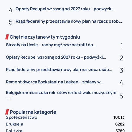
Opłaty Recupel wzrosną od 2027 roku – podwyżki...
Rząd federalny przedstawia nowy plan na rzecz osób...
Chętnie czytane w tym tygodniu
Strzały na Uccle – ranny mężczyzna trafił do...
Opłaty Recupel wzrosną od 2027 roku – podwyżki...
Rząd federalny przedstawia nowy plan na rzecz osób...
Remont dworca Bockstael na Laeken – zmiany w...
Belgijska armia szuka rekrutów na festiwalu muzycznym
–...
Popularne kategorie
Społeczeństwo
10013
Bruksela
6282
Polityka
5789