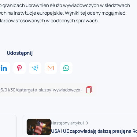
y o granicach uprawnień służb wywiadowczych w śledztwach
ch na instytucje europejskie. Wyniki tej oceny mogą mieć
andardów stosowanych w podobnych sprawach.
Udostępnij
Następny artykuł
USA i UE zapowiadają dalszą presję na R