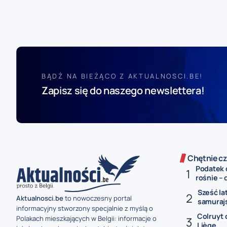
BĄDŹ NA BIEŻĄCO Z AKTUALNOSCI.BE!
Zapisz się do naszego newslettera!
Chętnie cz
Podatek 
rośnie – 
Sześć la
Aktualnosci.be
to nowoczesny portal
samurajs
informacyjny stworzony specjalnie z myślą o
Colruyt 
Polakach mieszkających w Belgii: informacje o
Liège...