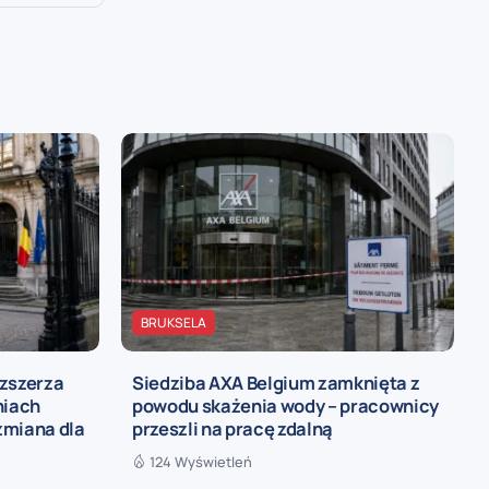
BRUKSELA
ozszerza
Siedziba AXA Belgium zamknięta z
niach
powodu skażenia wody – pracownicy
zmiana dla
przeszli na pracę zdalną
124 Wyświetleń