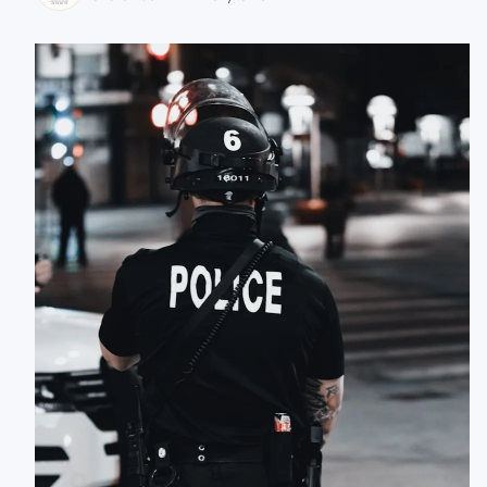
zaobserwuj nas
zaobserwuj nas
zaobserwuj nas
zaobserwuj nas