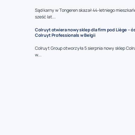
Sąd karny w Tongeren skazał 44-letniego mieszkań
sześć lat...
Colruyt otwiera nowy sklep dla firm pod Liège – 
Colruyt Professionals w Belgii
Colruyt Group otworzyła 5 sierpnia nowy sklep Colr
w...