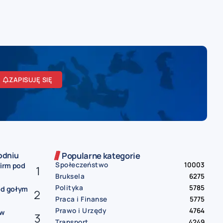
ZAPISUJĘ SIĘ
odniu
Popularne kategorie
Społeczeństwo
10003
firm pod
Bruksela
6275
Polityka
5785
od gołym
Praca i Finanse
5775
Prawo i Urzędy
4764
ów
Transport
4249