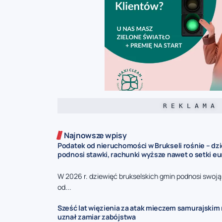
R E K L A M A
Najnowsze wpisy
Podatek od nieruchomości w Brukseli rośnie – dz
podnosi stawki, rachunki wyższe nawet o setki eu
W 2026 r. dziewięć brukselskich gmin podnosi swoj
od...
Sześć lat więzienia za atak mieczem samurajskim n
uznał zamiar zabójstwa