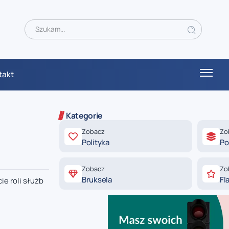
takt
Kategorie
Zobacz
Zo
Polityka
Po
Zobacz
Zo
Bruksela
Fl
e roli służb