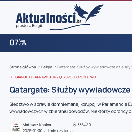
07
Aug
2026
Strona główna
Belgia
Qatargate: Służby wywiadowcze działały
/
/
BELGIA
POLITYKA
PRAWO I URZĘDY
SPOŁECZEŃSTWO
Qatargate: Służby wywiadowcze 
Śledztwo w sprawie domniemanej korupcji w Parlamencie Eur
zaobserwuj nas
wywiadowczych w zbieraniu dowodów. Niektórzy obrońcy os
zaobserwuj nas
Mateusz Kapica
335
0
2025-01-30
1 min czytania