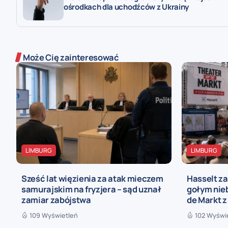
ośrodkach dla uchodźców z Ukrainy
Może Cię zainteresować
LIMBURG
LIMBURG
Sześć lat więzienia za atak mieczem
Hasselt za
samurajskim na fryzjera – sąd uznał
gołym nieb
zamiar zabójstwa
de Markt z
109 Wyświetleń
102 Wyświ