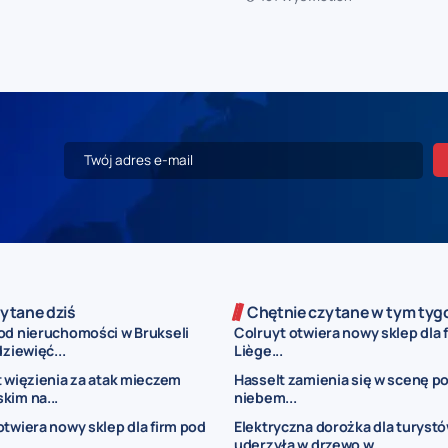
ytane dziś
Chętnie czytane w tym tyg
od nieruchomości w Brukseli
Colruyt otwiera nowy sklep dla 
dziewięć...
Liège...
t więzienia za atak mieczem
Hasselt zamienia się w scenę p
kim na...
niebem...
otwiera nowy sklep dla firm pod
Elektryczna dorożka dla turyst
uderzyła w drzewo w...