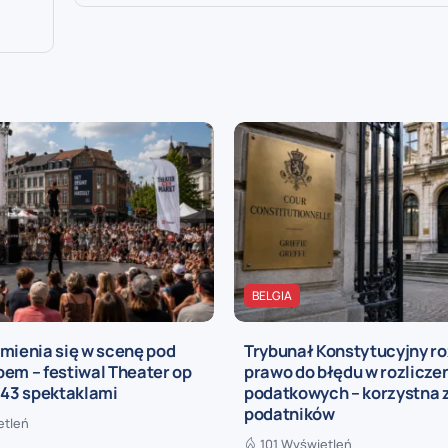
BELGIA
mienia się w scenę pod
Trybunał Konstytucyjny r
em – festiwal Theater op
prawo do błędu w rozlicze
 43 spektaklami
podatkowych – korzystna 
podatników
etleń
101 Wyświetleń