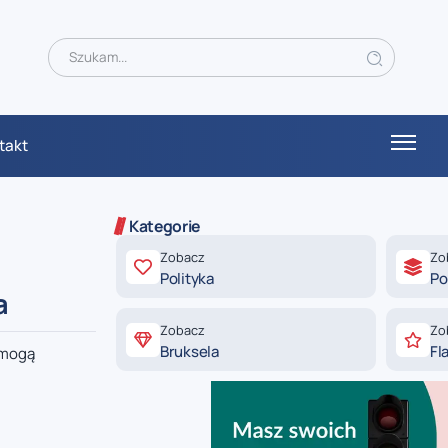
takt
Kategorie
Zobacz
Zo
Polityka
Po
a
Zobacz
Zo
Bruksela
Fl
 mogą