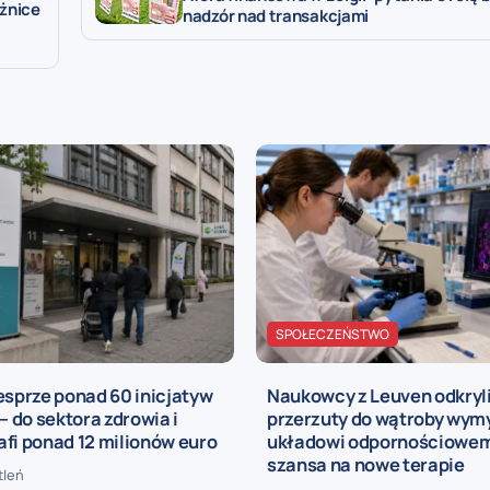
óżnice
nadzór nad transakcjami
SPOŁECZEŃSTWO
esprze ponad 60 inicjatyw
Naukowcy z Leuven odkryli
 – do sektora zdrowia i
przerzuty do wątroby wymy
fi ponad 12 milionów euro
układowi odpornościowemu
szansa na nowe terapie
tleń