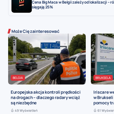
Cena Big Maca w Belgii zależy od lokalizacji – r
sięgają 25%
Może Cię zainteresować
BELGIA
BRUKSELA
Europejska akcja kontroli prędkości
Iriscare w
na drogach – dlaczego radary wciąż
w Brukseli
są niezbędne
pomocy tra
49 Wyświetleń
61 Wyświe