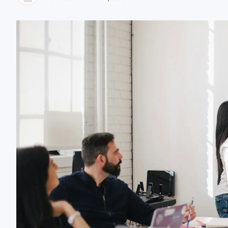
zaobserwuj nas
zaobserwuj nas
zaobserwuj nas
zaobserwuj nas