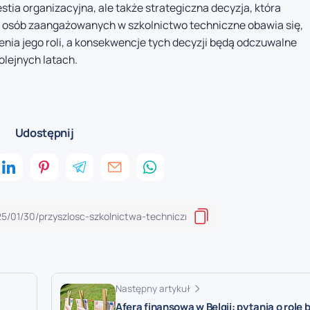
tia organizacyjna, ale także strategiczna decyzja, która
e osób zaangażowanych w szkolnictwo techniczne obawia się,
nia jego roli, a konsekwencje tych decyzji będą odczuwalne
olejnych latach.
Udostępnij
Następny artykuł
Afera finansowa w Belgii: pytania o rolę 