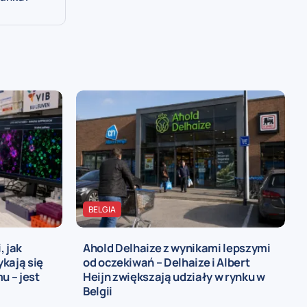
BELGIA
, jak
Ahold Delhaize z wynikami lepszymi
kają się
od oczekiwań – Delhaize i Albert
 – jest
Heijn zwiększają udziały w rynku w
Belgii