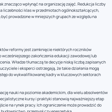
 znacząco wpłynąć na organizację zajęć. Redukcja liczby
a liczebności klas w przedmiotach ogólnokształcących,
ą być prowadzone w mniejszych grupach ze względu na
któw reformy jest zamknięcie niektórych roczników
do wcześniejszego zakończenia edukacji zawodowej lub
cenia. Władze tłumaczą te decyzje niską liczbą zapisanych
czyciele i eksperci ostrzegają, że takie działania mogą
dostęp do wykwalifikowanej kadry w kluczowych sektorach
ację nauki na poziomie akademickim, dla wielu absolwentów
cjalistyczne kursy i praktyki stanowią najważniejszy etap
ście na rynek pracy. Ich ograniczenie może prowadzić do
ak budownictwo, przemysł czy energetyka.