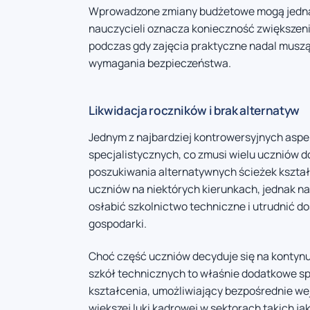
Wprowadzone zmiany budżetowe mogą jednak
nauczycieli oznacza konieczność zwiększeni
podczas gdy zajęcia praktyczne nadal musz
wymagania bezpieczeństwa.
Likwidacja roczników i brak alternatyw
Jednym z najbardziej kontrowersyjnych aspe
specjalistycznych, co zmusi wielu uczniów 
poszukiwania alternatywnych ścieżek kształ
uczniów na niektórych kierunkach, jednak nau
osłabić szkolnictwo techniczne i utrudnić 
gospodarki.
Choć część uczniów decyduje się na kontynu
szkół technicznych to właśnie dodatkowe spe
kształcenia, umożliwiający bezpośrednie wej
większej luki kadrowej w sektorach takich j