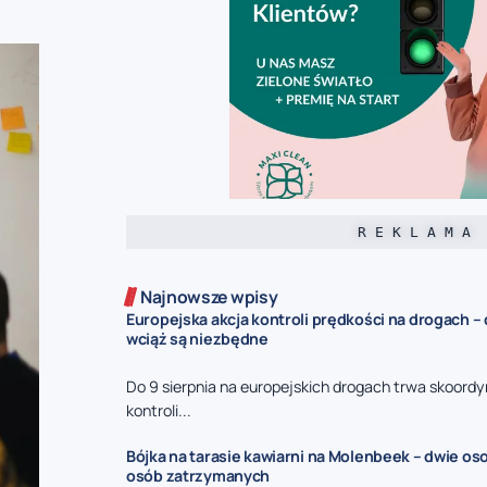
R E K L A M A
Najnowsze wpisy
Europejska akcja kontroli prędkości na drogach –
wciąż są niezbędne
Do 9 sierpnia na europejskich drogach trwa skoord
kontroli...
Bójka na tarasie kawiarni na Molenbeek – dwie oso
osób zatrzymanych