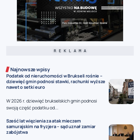
R E K L A M A
Najnowsze wpisy
Podatek od nieruchomości w Brukseli rośnie –
dziewięć gmin podnosi stawki, rachunki wyższe
nawet o setki euro
W 2026 r. dziewięć brukselskich gmin podnosi
swoją część podatku od...
Sześć lat więzienia za atak mieczem
samurajskim na fryzjera – sąd uznał zamiar
zabójstwa