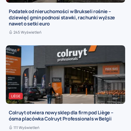
Podatek od nieruchomości w Brukseli rośnie –
dziewięć gmin podnosi stawki, rachunki wyższe
nawet o setki euro
245 Wyświetleń
LIÈGE
Colruyt otwiera nowy sklep dla firm pod Liège –
ósma placówka Colruyt Professionals w Belgii
111 Wyświetleń