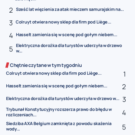
Sześć lat więzienia za atak mieczem samurajskim na...
Colruyt otwiera nowy sklep dla firm pod Liège...
Hasselt zamienia się w scenę pod gołym niebem...
Elektryczna dorożka dla turystów uderzyła w drzewo
w...
Chętnie czytane w tym tygodniu
Colruyt otwiera nowy sklep dla firm pod Liège...
Hasselt zamienia się w scenę pod gołym niebem...
Elektryczna dorożka dla turystów uderzyła w drzewo w...
Trybunał Konstytucyjny rozszerza prawo do błędu w
rozliczeniach...
Siedziba AXA Belgium zamknięta z powodu skażenia
wody...