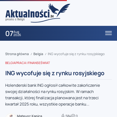
07
Aug
2026
Strona główna
Belgia
ING wycofuje się z rynku rosyjskiego
/
/
BELGIA
PRACA I FINANSE
ŚWIAT
ING wycofuje się z rynku rosyjskiego
Holenderski bank ING ogłosił całkowite zakończenie
swojej działalności na rynku rosyjskim. W ramach
transakcji, której finalizacja planowana jest na trzeci
kwartał 2025 roku, wszystkie operacje banku...
Mateusz Kapica
584
0