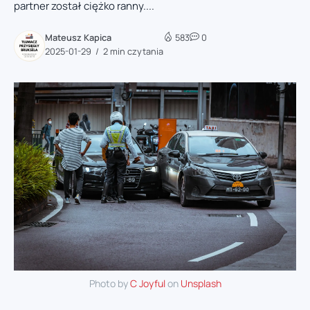
partner został ciężko ranny....
Mateusz Kapica
583
0
2025-01-29
2 min czytania
Photo by
C Joyful
on
Unsplash