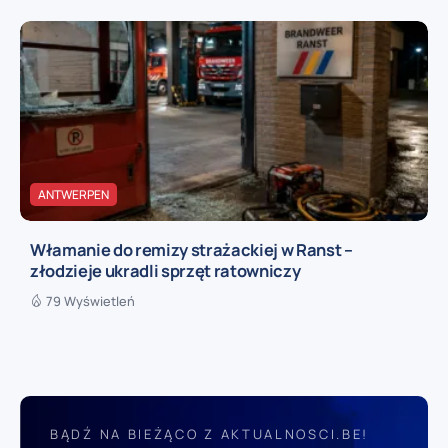
ANTWERPEN
Włamanie do remizy strażackiej w Ranst –
złodzieje ukradli sprzęt ratowniczy
79 Wyświetleń
BĄDŹ NA BIEŻĄCO Z AKTUALNOSCI.BE!