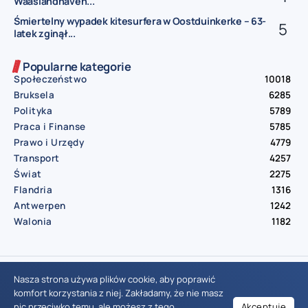
Waaslandhaven...
Śmiertelny wypadek kitesurfera w Oostduinkerke – 63-
latek zginął...
Popularne kategorie
Społeczeństwo
10018
Bruksela
6285
Polityka
5789
Praca i Finanse
5785
Prawo i Urzędy
4779
Transport
4257
Świat
2275
Flandria
1316
Antwerpen
1242
Walonia
1182
© Aktualnosci.be – All Right Reserved 2016-2026
Nasza strona używa plików cookie, aby poprawić
komfort korzystania z niej. Zakładamy, że nie masz
nic przeciwko temu, ale możesz z tego
Akceptuję
Wiadomości Belgia
Wydarzenia Belgia
Informacje Belgia
Nowinki Belgia
Nowości Belgia
Co w Belgii
Aktualności Belgia | Wiadomości z Belgii | Informacje dla mieszkańców Belgii | Życie w Belgii | Praca w Belgii | Prawo i przepisy w Belgii | Wydarzenia lokalne Belgia | Edukacja w Belgii | Porady dla rezydentów Belgii | Codzienne życie w Belgii | Polonia w Belgii | Aktualności społeczno-polityczne | Przewodnik dla imigrantów w Belgii | Gospodarka Belgii | Kultura i tradycje w Belgii