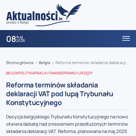
08
Aug
2026
Strona główna
Belgia
Reforma terminów składania deklaracji VAT pod lupą Trybunału Konstytucyjnego
/
/
BELGIA
POLITYKA
PRACA I FINANSE
PRAWO I URZĘDY
Reforma terminów składania
deklaracji VAT pod lupą Trybunału
Konstytucyjnego
Decyzja belgijskiego Trybunału Konstytucyjnego na nowo
otwiera debatę nad zniesieniem przedłużonych terminów
składania deklaracji VAT. Reforma, planowana na maj 2025