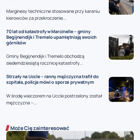
Marginesy techniczne stosowane przy karaniu
kierowców za przekroczenie...
70 lat od katastrofy w Marcinelle – gminy
Begijnendijk i Tremelo upamiętniają swoich
górników
Gminy Begijnendijk i Tremelo obchodzą
siedemdziesiątą rocznicę katastrofy...
Strzały na Uccle – ranny mężczyzna trafił do
szpitala, policja mówi o sporze prywatnym
W środę wieczorem na Uccle postrzelony został
mężczyzna –...
Może Cię zainteresować