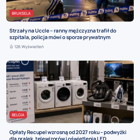
BRUKSELA
Strzały na Uccle – ranny mężczyzna trafił do
szpitala, policja mówi o sporze prywatnym
126 Wyświetleń
BELGIA
Opłaty Recupel wzrosną od 2027 roku – podwyżki
dla pralek, telewizorów i oświetlenia LED