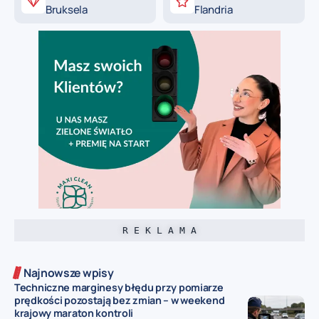
Bruksela
Flandria
R E K L A M A
Najnowsze wpisy
Techniczne marginesy błędu przy pomiarze
prędkości pozostają bez zmian – w weekend
krajowy maraton kontroli