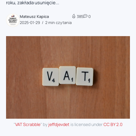
roku, zakłada usunięcie...
Mateusz Kapica
385
0
2025-01-29
2 min czytania
"
VAT Scrabble
" by
jeffdjevdet
is licensed under
CC BY 2.0