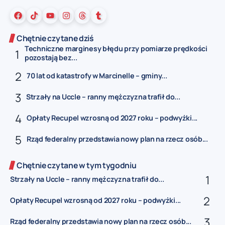
Chętnie czytane dziś
Techniczne marginesy błędu przy pomiarze prędkości
pozostają bez...
70 lat od katastrofy w Marcinelle – gminy...
Strzały na Uccle – ranny mężczyzna trafił do...
Opłaty Recupel wzrosną od 2027 roku – podwyżki...
Rząd federalny przedstawia nowy plan na rzecz osób...
Chętnie czytane w tym tygodniu
Strzały na Uccle – ranny mężczyzna trafił do...
Opłaty Recupel wzrosną od 2027 roku – podwyżki...
Rząd federalny przedstawia nowy plan na rzecz osób...