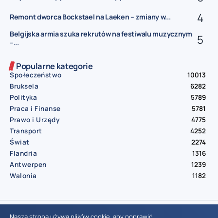
Remont dworca Bockstael na Laeken – zmiany w...
Belgijska armia szuka rekrutów na festiwalu muzycznym
–...
Popularne kategorie
Społeczeństwo
10013
Bruksela
6282
Polityka
5789
Praca i Finanse
5781
Prawo i Urzędy
4775
Transport
4252
Świat
2274
Flandria
1316
Antwerpen
1239
Walonia
1182
© Aktualnosci.be – All Right Reserved 2016-2026
Nasza strona używa plików cookie, aby poprawić