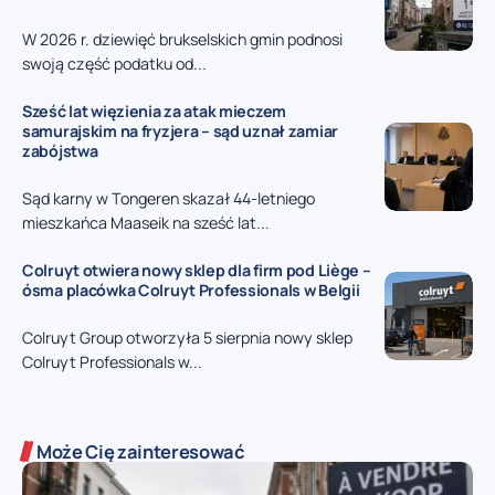
W 2026 r. dziewięć brukselskich gmin podnosi
swoją część podatku od...
Sześć lat więzienia za atak mieczem
samurajskim na fryzjera – sąd uznał zamiar
zabójstwa
Sąd karny w Tongeren skazał 44-letniego
mieszkańca Maaseik na sześć lat...
Colruyt otwiera nowy sklep dla firm pod Liège –
ósma placówka Colruyt Professionals w Belgii
Colruyt Group otworzyła 5 sierpnia nowy sklep
Colruyt Professionals w...
Może Cię zainteresować