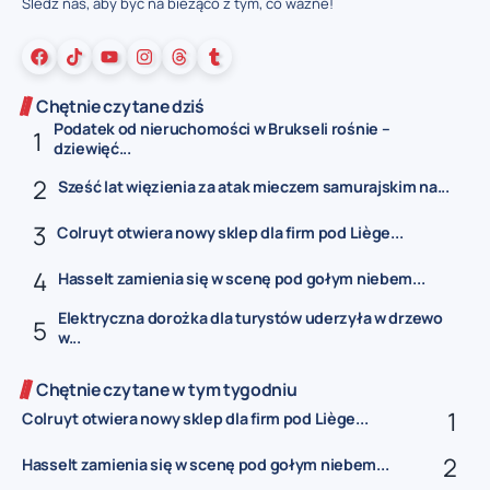
Śledź nas, aby być na bieżąco z tym, co ważne!
Chętnie czytane dziś
Podatek od nieruchomości w Brukseli rośnie –
dziewięć...
Sześć lat więzienia za atak mieczem samurajskim na...
Colruyt otwiera nowy sklep dla firm pod Liège...
Hasselt zamienia się w scenę pod gołym niebem...
Elektryczna dorożka dla turystów uderzyła w drzewo
w...
Chętnie czytane w tym tygodniu
Colruyt otwiera nowy sklep dla firm pod Liège...
Hasselt zamienia się w scenę pod gołym niebem...