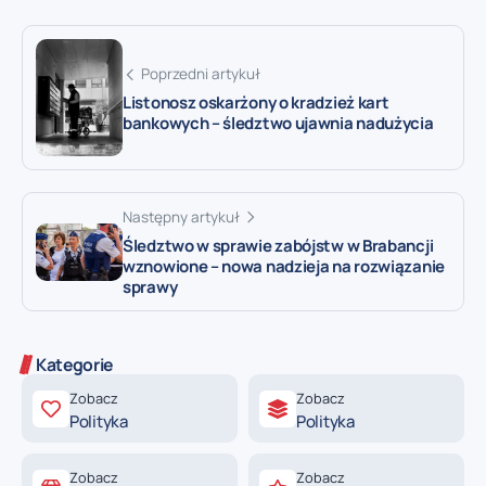
Poprzedni artykuł
Listonosz oskarżony o kradzież kart
bankowych – śledztwo ujawnia nadużycia
Następny artykuł
Śledztwo w sprawie zabójstw w Brabancji
wznowione – nowa nadzieja na rozwiązanie
sprawy
Kategorie
Zobacz
Zobacz
Polityka
Polityka
Zobacz
Zobacz