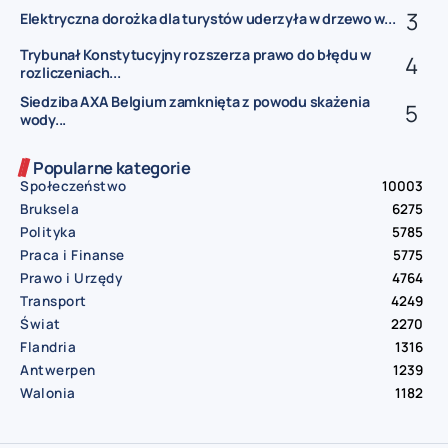
Elektryczna dorożka dla turystów uderzyła w drzewo w...
Trybunał Konstytucyjny rozszerza prawo do błędu w
rozliczeniach...
Siedziba AXA Belgium zamknięta z powodu skażenia
wody...
Popularne kategorie
Społeczeństwo
10003
Bruksela
6275
Polityka
5785
Praca i Finanse
5775
Prawo i Urzędy
4764
Transport
4249
Świat
2270
Flandria
1316
Antwerpen
1239
Walonia
1182