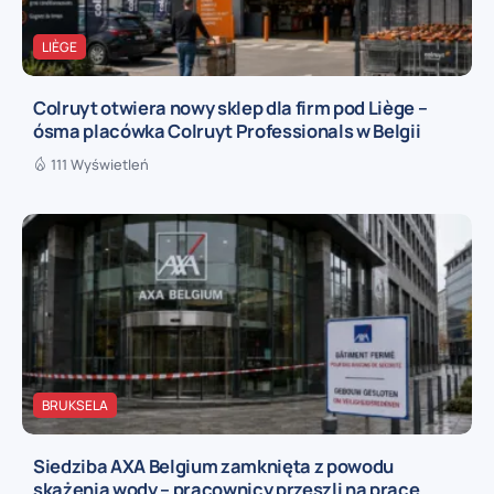
LIÈGE
Colruyt otwiera nowy sklep dla firm pod Liège –
ósma placówka Colruyt Professionals w Belgii
111 Wyświetleń
BRUKSELA
Siedziba AXA Belgium zamknięta z powodu
skażenia wody – pracownicy przeszli na pracę