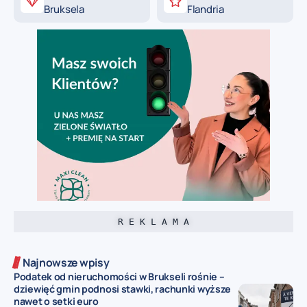
Bruksela
Flandria
R E K L A M A
Najnowsze wpisy
Podatek od nieruchomości w Brukseli rośnie –
dziewięć gmin podnosi stawki, rachunki wyższe
nawet o setki euro