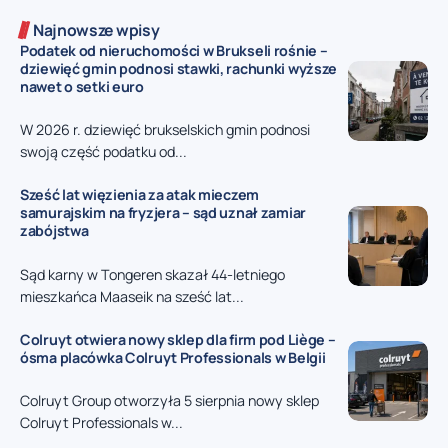
Najnowsze wpisy
Podatek od nieruchomości w Brukseli rośnie –
dziewięć gmin podnosi stawki, rachunki wyższe
nawet o setki euro
W 2026 r. dziewięć brukselskich gmin podnosi
swoją część podatku od...
Sześć lat więzienia za atak mieczem
samurajskim na fryzjera – sąd uznał zamiar
zabójstwa
Sąd karny w Tongeren skazał 44-letniego
mieszkańca Maaseik na sześć lat...
Colruyt otwiera nowy sklep dla firm pod Liège –
ósma placówka Colruyt Professionals w Belgii
Colruyt Group otworzyła 5 sierpnia nowy sklep
Colruyt Professionals w...