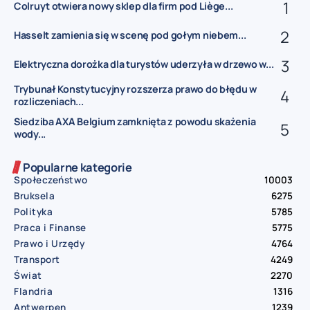
Colruyt otwiera nowy sklep dla firm pod Liège...
Hasselt zamienia się w scenę pod gołym niebem...
Elektryczna dorożka dla turystów uderzyła w drzewo w...
Trybunał Konstytucyjny rozszerza prawo do błędu w
rozliczeniach...
Siedziba AXA Belgium zamknięta z powodu skażenia
wody...
Popularne kategorie
Społeczeństwo
10003
Bruksela
6275
Polityka
5785
Praca i Finanse
5775
Prawo i Urzędy
4764
Transport
4249
Świat
2270
Flandria
1316
Antwerpen
1239