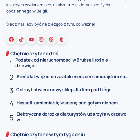
lokalnych wydarzeniach, a także treści dotyczące życia
codziennego w Belgii.
Śledź nas, aby być na bieżąco z tym, co ważne!
Chętnie czytane dziś
Podatek od nieruchomości w Brukseli rośnie –
dziewięć...
Sześć lat więzienia za atak mieczem samurajskim na...
Colruyt otwiera nowy sklep dla firm pod Liège...
Hasselt zamienia się w scenę pod gołym niebem...
Elektryczna dorożka dla turystów uderzyła w drzewo
w...
Chętnie czytane w tym tygodniu