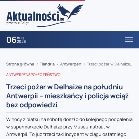
06
Aug
2026
Strona główna
Flandria
Antwerpen
Trzeci pożar w Delhaize na południu Antwerpii – mieszkańcy i policja wciąż bez odpowiedzi
/
/
/
ANTWERPEN
SPOŁECZEŃSTWO
Trzeci pożar w Delhaize na południu
Antwerpii – mieszkańcy i policja wciąż
bez odpowiedzi
W nocy z piątku na sobotę doszło do kolejnego podpalenia
w supermarkecie Delhaize przy Museumstraat w
Antwerpii. To już trzeci taki incydent w ciągu ostatniego