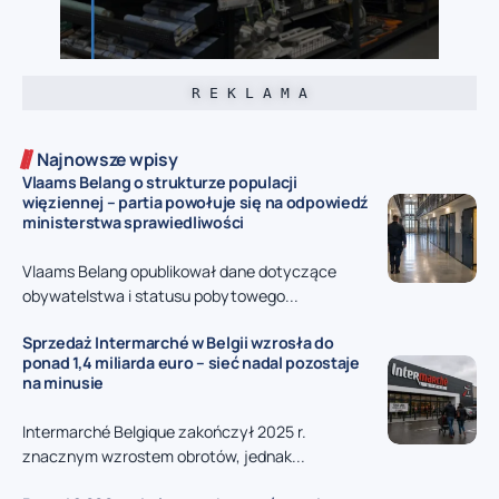
R E K L A M A
Najnowsze wpisy
Vlaams Belang o strukturze populacji
więziennej – partia powołuje się na odpowiedź
ministerstwa sprawiedliwości
Vlaams Belang opublikował dane dotyczące
obywatelstwa i statusu pobytowego...
Sprzedaż Intermarché w Belgii wzrosła do
ponad 1,4 miliarda euro – sieć nadal pozostaje
na minusie
Intermarché Belgique zakończył 2025 r.
znacznym wzrostem obrotów, jednak...