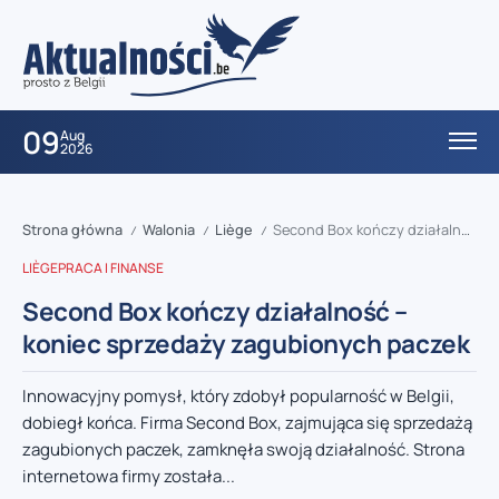
09
Aug
2026
Strona główna
Walonia
Liège
Second Box kończy działalność – koniec sprzedaży zagubionych paczek
/
/
/
LIÈGE
PRACA I FINANSE
Second Box kończy działalność –
koniec sprzedaży zagubionych paczek
Innowacyjny pomysł, który zdobył popularność w Belgii,
dobiegł końca. Firma Second Box, zajmująca się sprzedażą
zagubionych paczek, zamknęła swoją działalność. Strona
internetowa firmy została...