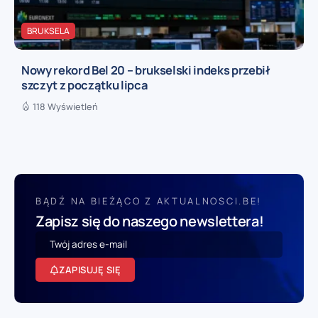
BRUKSELA
Nowy rekord Bel 20 – brukselski indeks przebił
szczyt z początku lipca
118 Wyświetleń
BĄDŹ NA BIEŻĄCO Z AKTUALNOSCI.BE!
Zapisz się do naszego newslettera!
ZAPISUJĘ SIĘ