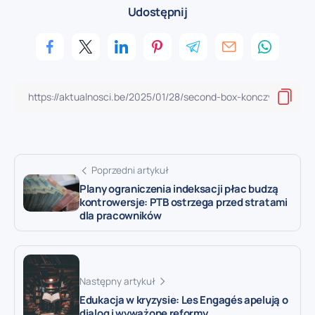
Udostępnij
Poprzedni artykuł
Plany ograniczenia indeksacji płac budzą
kontrowersje: PTB ostrzega przed stratami
dla pracowników
Następny artykuł
Edukacja w kryzysie: Les Engagés apelują o
dialog i wyważone reformy