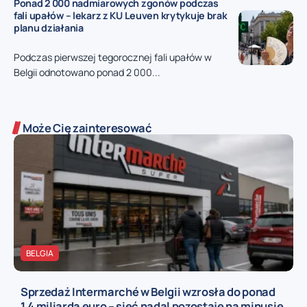
Ponad 2 000 nadmiarowych zgonów podczas
fali upałów – lekarz z KU Leuven krytykuje brak
planu działania
Podczas pierwszej tegorocznej fali upałów w
Belgii odnotowano ponad 2 000...
Może Cię zainteresować
BELGIA
Sprzedaż Intermarché w Belgii wzrosła do ponad
1,4 miliarda euro – sieć nadal pozostaje na minusie