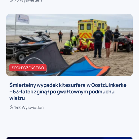
SPOŁECZEŃSTWO
Śmiertelny wypadek kitesurfera w Oostduinkerke
– 63-latek zginął po gwałtownym podmuchu
wiatru
148 Wyświetleń