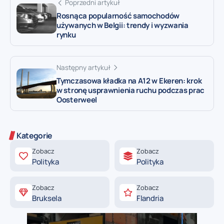
Poprzedni artykuł
Rosnąca popularność samochodów
używanych w Belgii: trendy i wyzwania
rynku
Następny artykuł
Tymczasowa kładka na A12 w Ekeren: krok
w stronę usprawnienia ruchu podczas prac
Oosterweel
Kategorie
Zobacz
Zobacz
Polityka
Polityka
Zobacz
Zobacz
Bruksela
Flandria