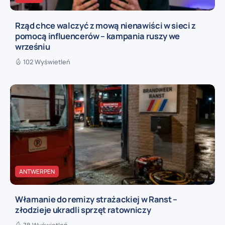
Rząd chce walczyć z mową nienawiści w sieci z
pomocą influencerów – kampania ruszy we
wrześniu
102 Wyświetleń
ANTWERPEN
Włamanie do remizy strażackiej w Ranst –
złodzieje ukradli sprzęt ratowniczy
78 Wyświetleń