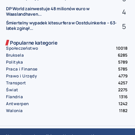
DP World zainwestuje 48 milionów euro w
Waaslandhaven...
Śmiertelny wypadek kitesurfera w Oostduinkerke – 63-
latek zginął...
Popularne kategorie
Społeczeństwo
10018
Bruksela
6285
Polityka
5789
Praca i Finanse
5785
Prawo i Urzędy
4779
Transport
4257
Świat
2275
Flandria
1316
Antwerpen
1242
Walonia
1182
© Aktualnosci.be – All Right Reserved 2016-2026