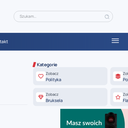
takt
Kategorie
Zobacz
Zo
Polityka
Po
Zobacz
Zo
Bruksela
Fl