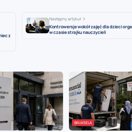
Następny artykuł
Kontrowersje wokół zajęć dla dzieci or
w czasie strajku nauczycieli
niec z
BRUKSELA