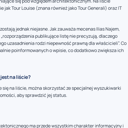
iające się pod względem architektonicznym. Na liście
e jak Tour Louise (znana również jako Tour Generali) oraz IT
ozostają jednak niejasne. Jak zauważa mecenas Ilias Najem,
„rozporządzenia publikujące listę nie precyzują, dlaczego
ego uzasadnienia rodzi niepewność prawną dla właścicieli”. Co
idualnie poinformowanych o wpisie, co dodatkowo zwiększa ich
est na liście?
 się na liście, można skorzystać ze specjalnej wyszukiwarki
mości, aby sprawdzić jej status.
itektonicznego ma przede wszystkim charakter informacyjny i