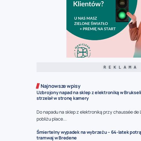
R E K L A M A
Najnowsze wpisy
Uzbrojony napad na sklep z elektroniką w Bruksel
strzelał w stronę kamery
Do napadu na sklep z elektroniką przy chaussée de 
pobliżu place...
Śmiertelny wypadek na wybrzeżu – 64-latek potr
tramwaj w Bredene