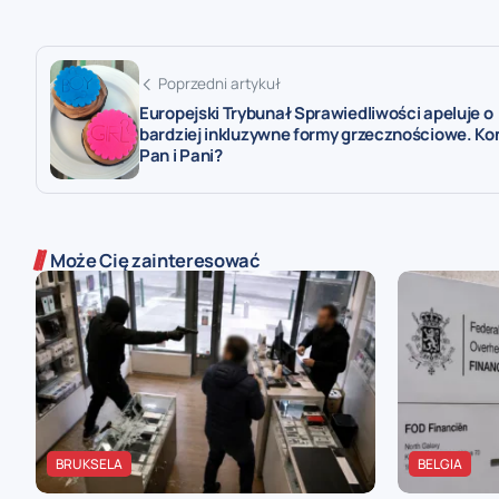
Poprzedni artykuł
Europejski Trybunał Sprawiedliwości apeluje o
bardziej inkluzywne formy grzecznościowe. Ko
Pan i Pani?
Może Cię zainteresować
BRUKSELA
BELGIA