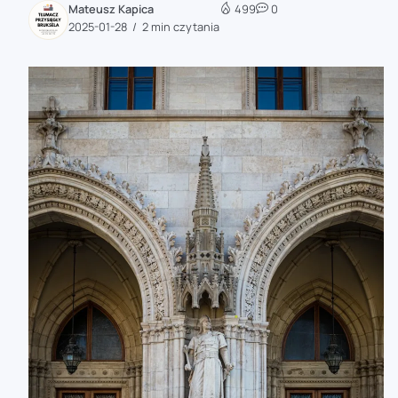
Mateusz Kapica
499
0
zaobserwuj nas
2025-01-28
2 min czytania
zaobserwuj nas
zaobserwuj nas
zaobserwuj nas