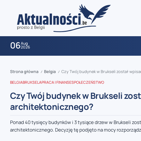
06
Aug
2026
Strona główna
Belgia
Czy Twój budynek w Brukseli został wpisa
/
/
BELGIA
BRUKSELA
PRACA I FINANSE
SPOŁECZEŃSTWO
Czy Twój budynek w Brukseli zost
architektonicznego?
zaobserwuj nas
Ponad 40 tysięcy budynków i 3 tysiące drzew w Brukseli zos
architektonicznego. Decyzję tę podjęto na mocy rozporządze
zaobserwuj nas