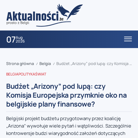
07
Aug
2026
Strona główna
Belgia
Budżet „Arizony” pod lupą: czy Komisja Europejska przymknie oko na belgijskie plany finansowe?
/
/
BELGIA
POLITYKA
ŚWIAT
Budżet „Arizony” pod lupą: czy
Komisja Europejska przymknie oko na
belgijskie plany finansowe?
Belgijski projekt budżetu przygotowany przez koalicję
„Arizona” wywołuje wiele pytań i wątpliwości. Szczególnie
kontrowersje budzi wiarygodność założeń dotyczących