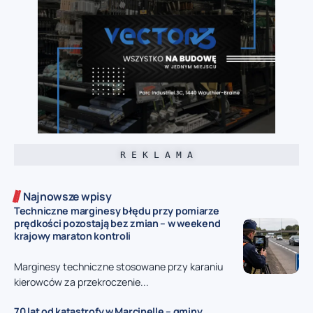
R E K L A M A
Najnowsze wpisy
Techniczne marginesy błędu przy pomiarze
prędkości pozostają bez zmian – w weekend
krajowy maraton kontroli
Marginesy techniczne stosowane przy karaniu
kierowców za przekroczenie...
70 lat od katastrofy w Marcinelle – gminy