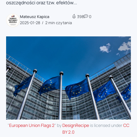
oszczędności oraz tzw. efektów...
Mateusz Kapica
398
0
2025-01-28
2 min czytania
"
European Union Flags 2
" by
DesignRecipe
is licensed under
CC
BY 2.0