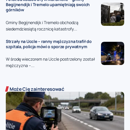
Begijnendijk i Tremelo upamiętniają swoich
górników
Gminy Begijnendijk i Tremelo obchodzą
siedemdziesiątą rocznicę katastrofy...
Strzały na Uccle – ranny mężczyzna trafił do
szpitala, policja mówi o sporze prywatnym
W środę wieczorem na Uccle postrzelony został
mężczyzna –...
Może Cię zainteresować