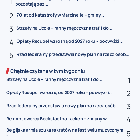
pozostają bez...
70 lat od katastrofy w Marcinelle – gminy...
Strzały na Uccle – ranny mężczyzna trafił do...
Opłaty Recupel wzrosną od 2027 roku – podwyżki...
Rząd federalny przedstawia nowy plan na rzecz osób...
Chętnie czytane w tym tygodniu
Strzały na Uccle – ranny mężczyzna trafił do...
Opłaty Recupel wzrosną od 2027 roku – podwyżki...
Rząd federalny przedstawia nowy plan na rzecz osób...
Remont dworca Bockstael na Laeken – zmiany w...
Belgijska armia szuka rekrutów na festiwalu muzycznym
–...