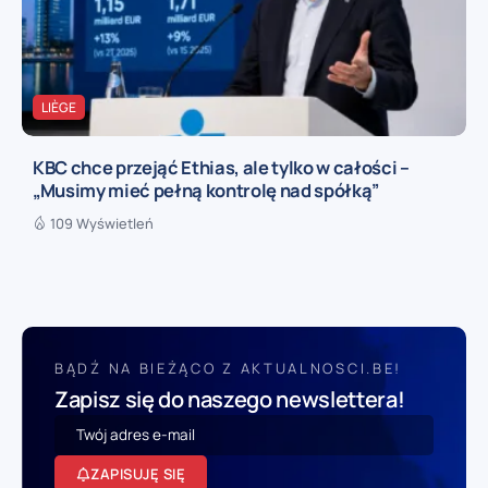
LIÈGE
KBC chce przejąć Ethias, ale tylko w całości –
„Musimy mieć pełną kontrolę nad spółką”
109 Wyświetleń
BĄDŹ NA BIEŻĄCO Z AKTUALNOSCI.BE!
Zapisz się do naszego newslettera!
ZAPISUJĘ SIĘ