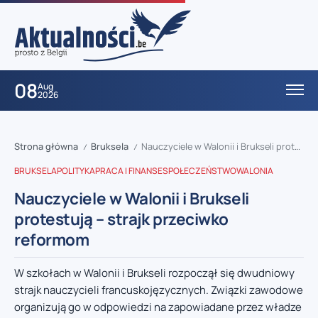
08
Aug
2026
Strona główna
Bruksela
Nauczyciele w Walonii i Brukseli protestują – strajk przeciwko reformom
/
/
BRUKSELA
POLITYKA
PRACA I FINANSE
SPOŁECZEŃSTWO
WALONIA
Nauczyciele w Walonii i Brukseli
protestują – strajk przeciwko
reformom
W szkołach w Walonii i Brukseli rozpoczął się dwudniowy
strajk nauczycieli francuskojęzycznych. Związki zawodowe
organizują go w odpowiedzi na zapowiadane przez władze