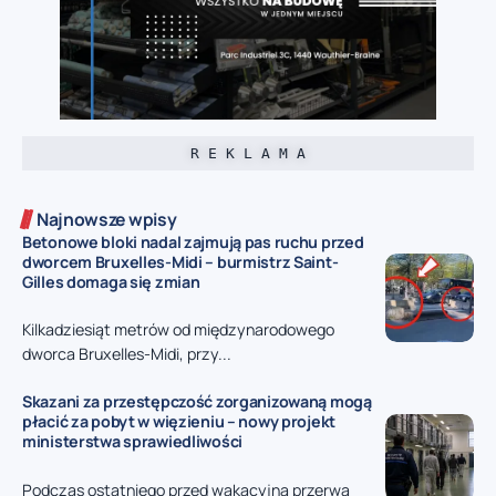
R E K L A M A
Najnowsze wpisy
Betonowe bloki nadal zajmują pas ruchu przed
dworcem Bruxelles-Midi – burmistrz Saint-
Gilles domaga się zmian
Kilkadziesiąt metrów od międzynarodowego
dworca Bruxelles-Midi, przy...
Skazani za przestępczość zorganizowaną mogą
płacić za pobyt w więzieniu – nowy projekt
ministerstwa sprawiedliwości
Podczas ostatniego przed wakacyjną przerwą