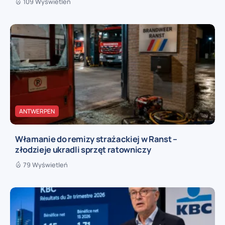
109 Wyświetleń
ANTWERPEN
Włamanie do remizy strażackiej w Ranst –
złodzieje ukradli sprzęt ratowniczy
79 Wyświetleń