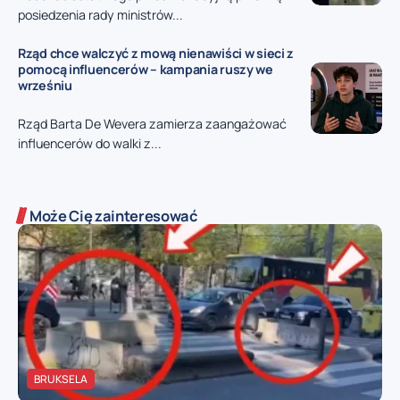
posiedzenia rady ministrów...
Rząd chce walczyć z mową nienawiści w sieci z
pomocą influencerów – kampania ruszy we
wrześniu
Rząd Barta De Wevera zamierza zaangażować
influencerów do walki z...
Może Cię zainteresować
BRUKSELA