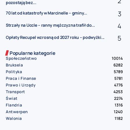
pozostają bez...
70 lat od katastrofy w Marcinelle – gminy...
Strzały na Uccle – ranny mężczyzna trafił do...
Opłaty Recupel wzrosną od 2027 roku – podwyżki...
Popularne kategorie
Społeczeństwo
10014
Bruksela
6282
Polityka
5789
Praca i Finanse
5781
Prawo i Urzędy
4776
Transport
4253
Świat
2274
Flandria
1316
Antwerpen
1240
Walonia
1182