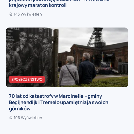
krajowy maraton kontroli
143 Wyświetleń
SPOŁECZEŃSTWO
70 lat od katastrofy w Marcinelle – gminy
Begijnendijk i Tremelo upamiętniają swoich
górników
106 Wyświetleń