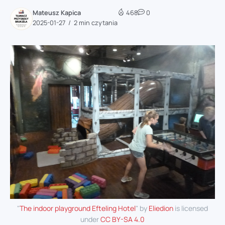
Mateusz Kapica
468
0
2025-01-27
2 min czytania
"
The indoor playground Efteling Hotel
" by
Eliedion
is licensed
under
CC BY-SA 4.0