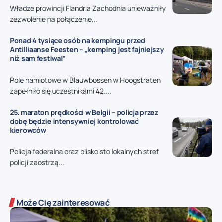
Władze prowincji Flandria Zachodnia unieważniły
zezwolenie na połączenie...
Ponad 4 tysiące osób na kempingu przed
Antilliaanse Feesten – „kemping jest fajniejszy
niż sam festiwal”
Pole namiotowe w Blauwbossen w Hoogstraten
zapełniło się uczestnikami 42....
25. maraton prędkości w Belgii – policja przez
dobę będzie intensywniej kontrolować
kierowców
Policja federalna oraz blisko sto lokalnych stref
policji zaostrzą...
Może Cię zainteresować