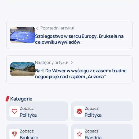
Poprzedni artykuł
Szpiegostwo w sercu Europy: Bruksela na
celowniku wywiadów
Następny artykuł
Bart De Wever w wyścigu z czasem: trudne
negocjacje nad rządem „Arizona”
Kategorie
Zobacz
Zobacz
Polityka
Polityka
Zobacz
Zobacz
Bruksela
Flandria