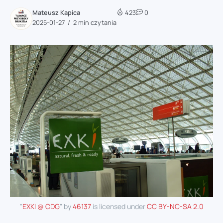
Mateusz Kapica
423
0
2025-01-27
2 min czytania
"
EXKI @ CDG
" by
46137
is licensed under
CC BY-NC-SA 2.0