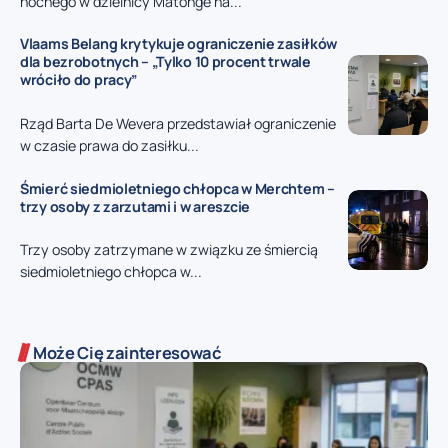
nocnego w dzielnicy Matongé na...
Vlaams Belang krytykuje ograniczenie zasiłków
dla bezrobotnych – „Tylko 10 procent trwale
wróciło do pracy”
Rząd Barta De Wevera przedstawiał ograniczenie
w czasie prawa do zasiłku...
Śmierć siedmioletniego chłopca w Merchtem –
trzy osoby z zarzutami i w areszcie
Trzy osoby zatrzymane w związku ze śmiercią
siedmioletniego chłopca w...
Może Cię zainteresować