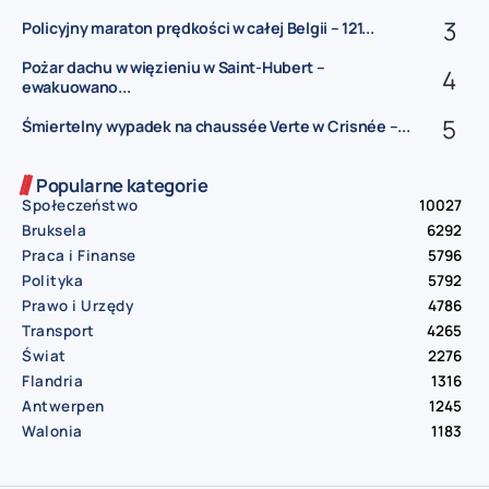
Policyjny maraton prędkości w całej Belgii – 121...
Pożar dachu w więzieniu w Saint-Hubert –
ewakuowano...
Śmiertelny wypadek na chaussée Verte w Crisnée –...
Popularne kategorie
Społeczeństwo
10027
Bruksela
6292
Praca i Finanse
5796
Polityka
5792
Prawo i Urzędy
4786
Transport
4265
Świat
2276
Flandria
1316
Antwerpen
1245
Walonia
1183