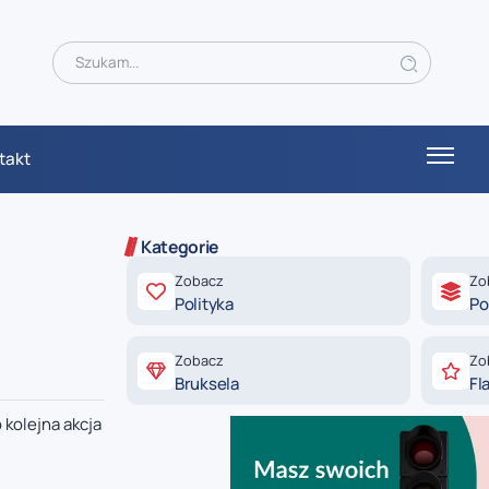
takt
Kategorie
Zobacz
Zo
Polityka
Po
Zobacz
Zo
Bruksela
Fl
 kolejna akcja