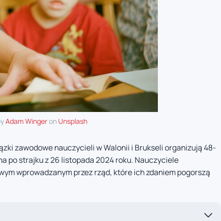
by
Adam Winger
on
Unsplash
iązki zawodowe nauczycieli w Walonii i Brukseli organizują 48-
na po strajku z 26 listopada 2024 roku. Nauczyciele
owym wprowadzanym przez rząd, które ich zdaniem pogorszą