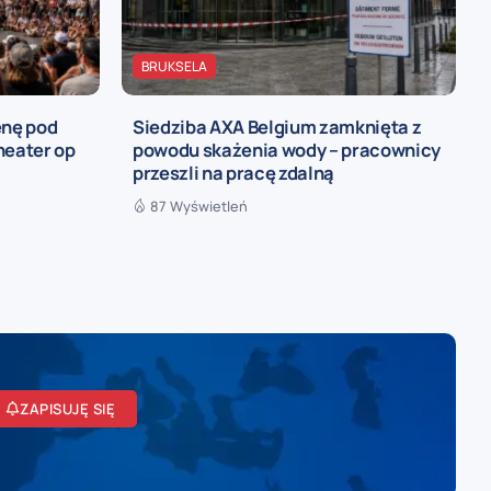
BRUKSELA
enę pod
Siedziba AXA Belgium zamknięta z
heater op
powodu skażenia wody – pracownicy
przeszli na pracę zdalną
87 Wyświetleń
ZAPISUJĘ SIĘ