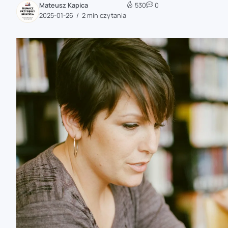
Mateusz Kapica
530
0
zaobserwuj nas
2025-01-26
2 min czytania
zaobserwuj nas
zaobserwuj nas
zaobserwuj nas