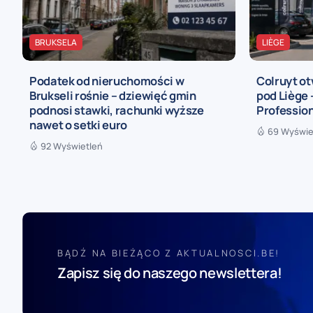
BRUKSELA
LIÈGE
Podatek od nieruchomości w
Colruyt ot
Brukseli rośnie – dziewięć gmin
pod Liège
podnosi stawki, rachunki wyższe
Profession
nawet o setki euro
69 Wyświe
92 Wyświetleń
BĄDŹ NA BIEŻĄCO Z AKTUALNOSCI.BE!
Zapisz się do naszego newslettera!