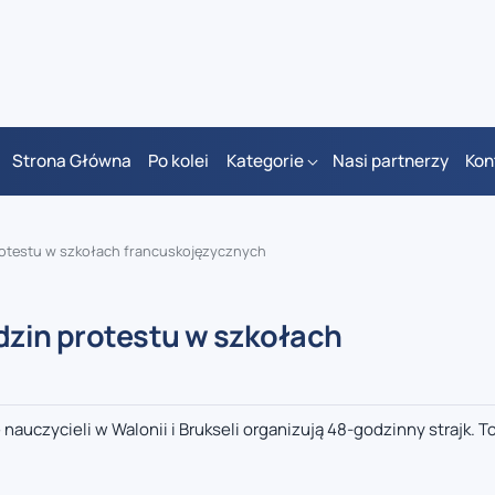
Strona Główna
Po kolei
Kategorie
Nasi partnerzy
Kon
 protestu w szkołach francuskojęzycznych
odzin protestu w szkołach
nauczycieli w Walonii i Brukseli organizują 48-godzinny strajk. To