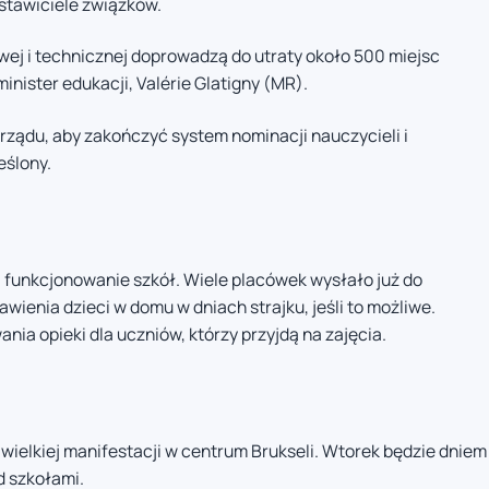
stawiciele związków.
ej i technicznej doprowadzą do utraty około 500 miejsc
nister edukacji, Valérie Glatigny (MR).
rządu, aby zakończyć system nominacji nauczycieli i
eślony.
funkcjonowanie szkół. Wiele placówek wysłało już do
ienia dzieci w domu w dniach strajku, jeśli to możliwe.
ia opieki dla uczniów, którzy przyjdą na zajęcia.
ielkiej manifestacji w centrum Brukseli. Wtorek będzie dniem
d szkołami.