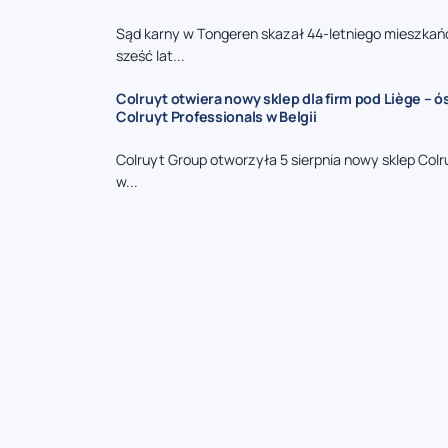
Sąd karny w Tongeren skazał 44-letniego mieszkań
sześć lat...
Colruyt otwiera nowy sklep dla firm pod Liège – 
Colruyt Professionals w Belgii
Colruyt Group otworzyła 5 sierpnia nowy sklep Colr
w...