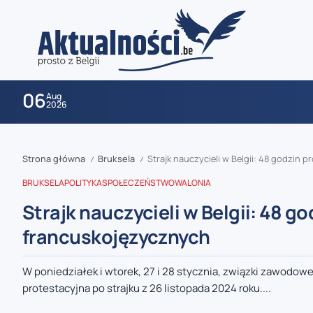
06
Aug
2026
Strona główna
Bruksela
Strajk nauczycieli w Belgii: 48 godzin
/
/
BRUKSELA
POLITYKA
SPOŁECZEŃSTWO
WALONIA
Strajk nauczycieli w Belgii: 48 g
francuskojęzycznych
zaobserwuj nas
W poniedziałek i wtorek, 27 i 28 stycznia, związki zawodowe 
protestacyjna po strajku z 26 listopada 2024 roku....
zaobserwuj nas