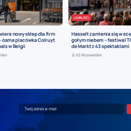
LIMBURG
wiera nowy sklep dla firm
Hasselt zamienia się w sc
 – ósma placówka Colruyt
gołym niebem – festiwal T
als w Belgii
de Markt z 43 spektaklami
tleń
63 Wyświetleń