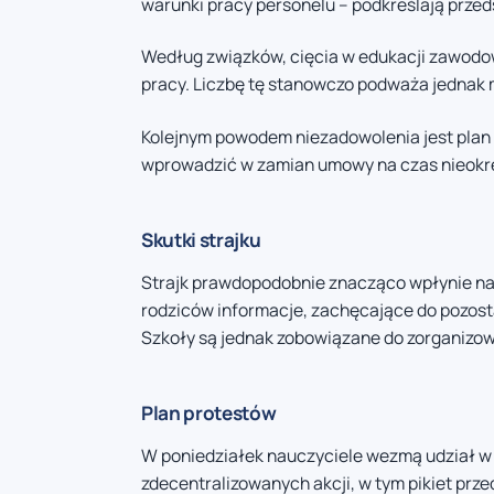
warunki pracy personelu – podkreślają przed
Według związków, cięcia w edukacji zawodow
pracy. Liczbę tę stanowczo podważa jednak mi
Kolejnym powodem niezadowolenia jest plan 
wprowadzić w zamian umowy na czas nieokr
Skutki strajku
Strajk prawdopodobnie znacząco wpłynie na 
rodziców informacje, zachęcające do pozostaw
Szkoły są jednak zobowiązane do zorganizowan
Plan protestów
W poniedziałek nauczyciele wezmą udział w w
zdecentralizowanych akcji, w tym pikiet prze