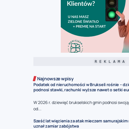
R E K L A M A
Najnowsze wpisy
Podatek od nieruchomości w Brukseli rośnie – dz
podnosi stawki, rachunki wyższe nawet o setki eu
W 2026 r. dziewięć brukselskich gmin podnosi swoj
od...
Sześć lat więzienia za atak mieczem samurajskim n
uznał zamiar zabójstwa