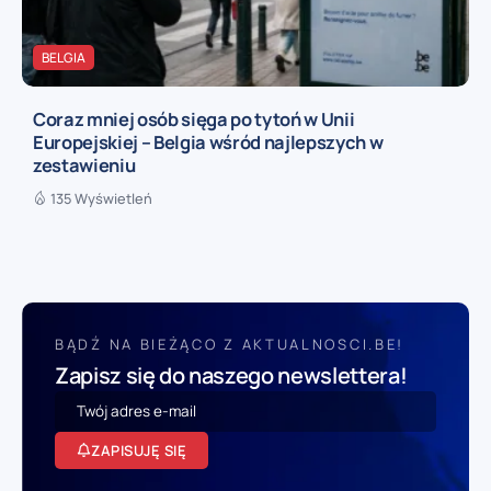
BELGIA
Coraz mniej osób sięga po tytoń w Unii
Europejskiej – Belgia wśród najlepszych w
zestawieniu
135 Wyświetleń
BĄDŹ NA BIEŻĄCO Z AKTUALNOSCI.BE!
Zapisz się do naszego newslettera!
ZAPISUJĘ SIĘ