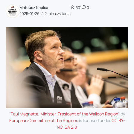
Mateusz Kapica
501
0
2025-01-26
2 min czytania
"
Paul Magnette, Minister-President of the Walloon Region
" by
European Committee of the Regions
is licensed under
CC BY-
NC-SA 2.0