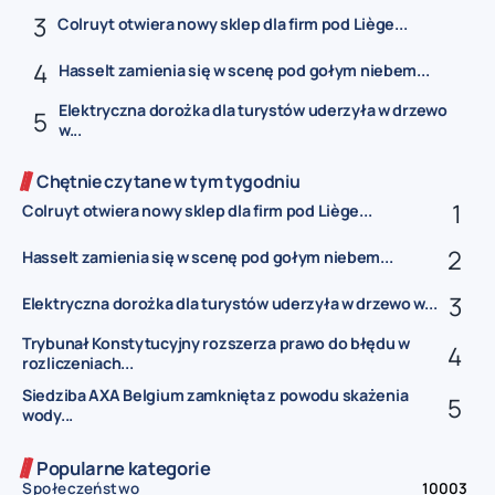
Colruyt otwiera nowy sklep dla firm pod Liège...
Hasselt zamienia się w scenę pod gołym niebem...
Elektryczna dorożka dla turystów uderzyła w drzewo
w...
Chętnie czytane w tym tygodniu
Colruyt otwiera nowy sklep dla firm pod Liège...
Hasselt zamienia się w scenę pod gołym niebem...
Elektryczna dorożka dla turystów uderzyła w drzewo w...
Trybunał Konstytucyjny rozszerza prawo do błędu w
rozliczeniach...
Siedziba AXA Belgium zamknięta z powodu skażenia
wody...
Popularne kategorie
Społeczeństwo
10003