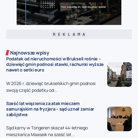
R E K L A M A
Najnowsze wpisy
Podatek od nieruchomości w Brukseli rośnie –
dziewięć gmin podnosi stawki, rachunki wyższe
nawet o setki euro
W 2026 r. dziewięć brukselskich gmin podnosi
swoją część podatku od...
Sześć lat więzienia za atak mieczem
samurajskim na fryzjera – sąd uznał zamiar
zabójstwa
Sąd karny w Tongeren skazał 44-letniego
mieszkańca Maaseik na sześć lat...