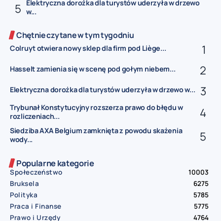
Elektryczna dorożka dla turystów uderzyła w drzewo
w...
Chętnie czytane w tym tygodniu
Colruyt otwiera nowy sklep dla firm pod Liège...
Hasselt zamienia się w scenę pod gołym niebem...
Elektryczna dorożka dla turystów uderzyła w drzewo w...
Trybunał Konstytucyjny rozszerza prawo do błędu w
rozliczeniach...
Siedziba AXA Belgium zamknięta z powodu skażenia
wody...
Popularne kategorie
Społeczeństwo
10003
Bruksela
6275
Polityka
5785
Praca i Finanse
5775
Prawo i Urzędy
4764