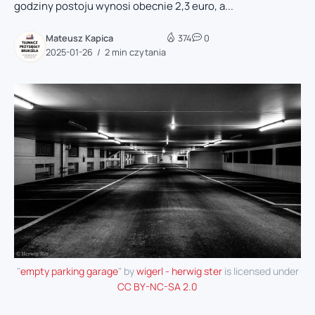
godziny postoju wynosi obecnie 2,3 euro, a...
Mateusz Kapica
374
0
2025-01-26
2 min czytania
"
empty parking garage
" by
wigerl - herwig ster
is licensed under
CC BY-NC-SA 2.0