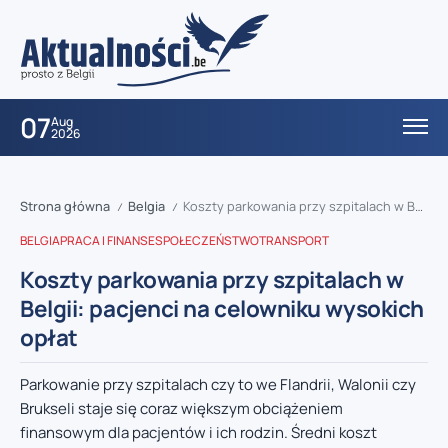
07
Aug
2026
Strona główna
Belgia
Koszty parkowania przy szpitalach w Belgii: pacjenci na celowniku wysokich opłat
/
/
BELGIA
PRACA I FINANSE
SPOŁECZEŃSTWO
TRANSPORT
Koszty parkowania przy szpitalach w
Belgii: pacjenci na celowniku wysokich
opłat
Parkowanie przy szpitalach czy to we Flandrii, Walonii czy
Brukseli staje się coraz większym obciążeniem
finansowym dla pacjentów i ich rodzin. Średni koszt