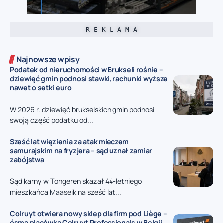
R E K L A M A
Najnowsze wpisy
Podatek od nieruchomości w Brukseli rośnie –
dziewięć gmin podnosi stawki, rachunki wyższe
nawet o setki euro
W 2026 r. dziewięć brukselskich gmin podnosi
swoją część podatku od...
Sześć lat więzienia za atak mieczem
samurajskim na fryzjera – sąd uznał zamiar
zabójstwa
Sąd karny w Tongeren skazał 44-letniego
mieszkańca Maaseik na sześć lat...
Colruyt otwiera nowy sklep dla firm pod Liège –
ósma placówka Colruyt Professionals w Belgii