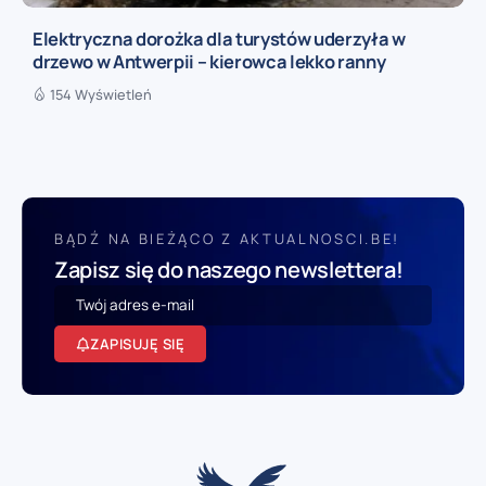
Elektryczna dorożka dla turystów uderzyła w
drzewo w Antwerpii – kierowca lekko ranny
154 Wyświetleń
BĄDŹ NA BIEŻĄCO Z AKTUALNOSCI.BE!
Zapisz się do naszego newslettera!
ZAPISUJĘ SIĘ