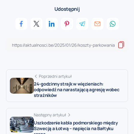
Udostępnij
Poprzedni artykuł
24-godzinny strajk w więzieniach:
odpowiedź na narastającą agresję wobec
strażników
Następny artykuł
Uszkodzenie kabla podmorskiego między
Szwecją a Łotwą – napięcia na Bałtyku