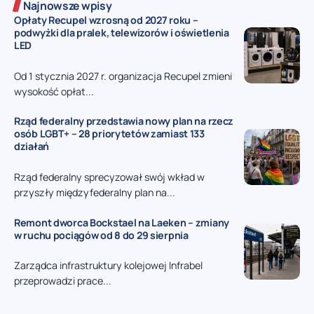
Najnowsze wpisy
Opłaty Recupel wzrosną od 2027 roku –
podwyżki dla pralek, telewizorów i oświetlenia
LED
Od 1 stycznia 2027 r. organizacja Recupel zmieni
wysokość opłat...
Rząd federalny przedstawia nowy plan na rzecz
osób LGBT+ – 28 priorytetów zamiast 133
działań
Rząd federalny sprecyzował swój wkład w
przyszły międzyfederalny plan na...
Remont dworca Bockstael na Laeken – zmiany
w ruchu pociągów od 8 do 29 sierpnia
Zarządca infrastruktury kolejowej Infrabel
przeprowadzi prace...