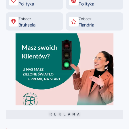
Polityka
Polityka
Zobacz
Zobacz
Bruksela
Flandria
R E K L A M A