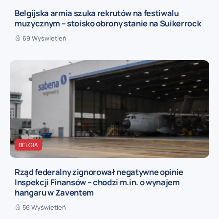
Belgijska armia szuka rekrutów na festiwalu
muzycznym – stoisko obrony stanie na Suikerrock
69 Wyświetleń
BELGIA
Rząd federalny zignorował negatywne opinie
Inspekcji Finansów – chodzi m.in. o wynajem
hangaru w Zaventem
56 Wyświetleń