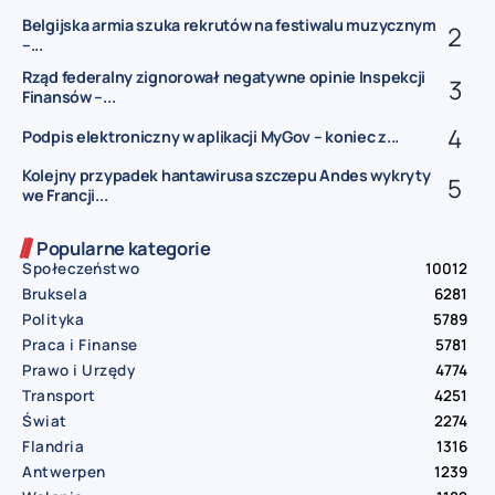
Belgijska armia szuka rekrutów na festiwalu muzycznym
–...
Rząd federalny zignorował negatywne opinie Inspekcji
Finansów –...
Podpis elektroniczny w aplikacji MyGov – koniec z...
Kolejny przypadek hantawirusa szczepu Andes wykryty
we Francji...
Popularne kategorie
Społeczeństwo
10012
Bruksela
6281
Polityka
5789
Praca i Finanse
5781
Prawo i Urzędy
4774
Transport
4251
Świat
2274
Flandria
1316
Antwerpen
1239