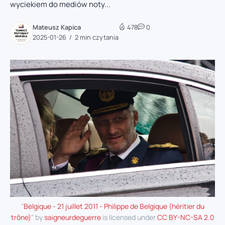
wyciekiem do mediów noty...
Mateusz Kapica
478
0
2025-01-26
2 min czytania
"
Belgique - 21 juillet 2011 - Philippe de Belgique (héritier du
trône)
" by
saigneurdeguerre
is licensed under
CC BY-NC-SA 2.0