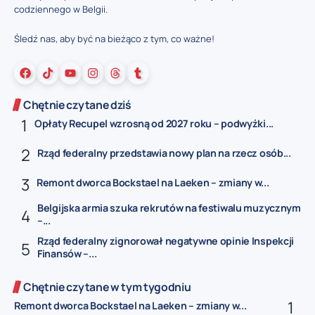
codziennego w Belgii.
Śledź nas, aby być na bieżąco z tym, co ważne!
Chętnie czytane dziś
Opłaty Recupel wzrosną od 2027 roku – podwyżki...
Rząd federalny przedstawia nowy plan na rzecz osób...
Remont dworca Bockstael na Laeken – zmiany w...
Belgijska armia szuka rekrutów na festiwalu muzycznym
–...
Rząd federalny zignorował negatywne opinie Inspekcji
Finansów –...
Chętnie czytane w tym tygodniu
Remont dworca Bockstael na Laeken – zmiany w...