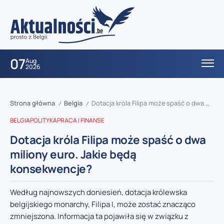
07
Aug
2026
Strona główna
Belgia
Dotacja króla Filipa może spaść o dwa miliony euro. Jakie będą konsekwencje?
/
/
BELGIA
POLITYKA
PRACA I FINANSE
Dotacja króla Filipa może spaść o dwa
miliony euro. Jakie będą
konsekwencje?
Według najnowszych doniesień, dotacja królewska
belgijskiego monarchy, Filipa I, może zostać znacząco
zmniejszona. Informacja ta pojawiła się w związku z