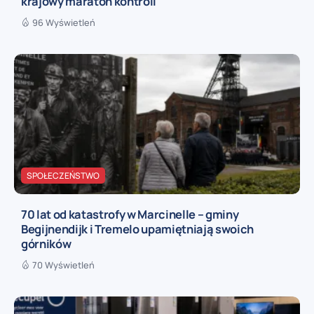
krajowy maraton kontroli
96 Wyświetleń
SPOŁECZEŃSTWO
70 lat od katastrofy w Marcinelle – gminy
Begijnendijk i Tremelo upamiętniają swoich
górników
70 Wyświetleń