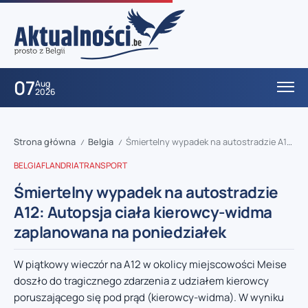
07
Aug
2026
Strona główna
Belgia
Śmiertelny wypadek na autostradzie A12: Autopsja ciała kierowcy-widma zaplanowana na poniedziałek
/
/
BELGIA
FLANDRIA
TRANSPORT
Śmiertelny wypadek na autostradzie
A12: Autopsja ciała kierowcy-widma
zaplanowana na poniedziałek
W piątkowy wieczór na A12 w okolicy miejscowości Meise
doszło do tragicznego zdarzenia z udziałem kierowcy
poruszającego się pod prąd (kierowcy-widma). W wyniku