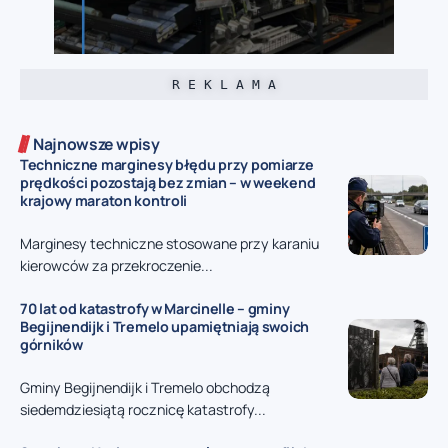
R E K L A M A
Najnowsze wpisy
Techniczne marginesy błędu przy pomiarze
prędkości pozostają bez zmian – w weekend
krajowy maraton kontroli
Marginesy techniczne stosowane przy karaniu
kierowców za przekroczenie...
70 lat od katastrofy w Marcinelle – gminy
Begijnendijk i Tremelo upamiętniają swoich
górników
Gminy Begijnendijk i Tremelo obchodzą
siedemdziesiątą rocznicę katastrofy...