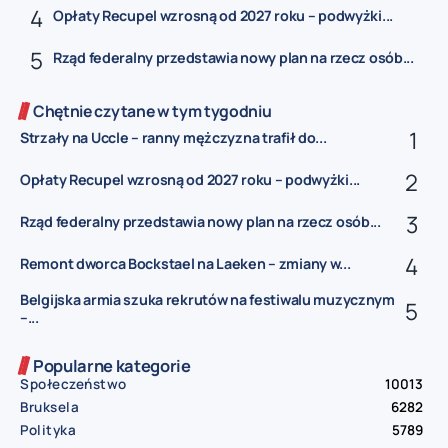
Opłaty Recupel wzrosną od 2027 roku – podwyżki...
Rząd federalny przedstawia nowy plan na rzecz osób...
Chętnie czytane w tym tygodniu
Strzały na Uccle – ranny mężczyzna trafił do...
Opłaty Recupel wzrosną od 2027 roku – podwyżki...
Rząd federalny przedstawia nowy plan na rzecz osób...
Remont dworca Bockstael na Laeken – zmiany w...
Belgijska armia szuka rekrutów na festiwalu muzycznym
–...
Popularne kategorie
Społeczeństwo
10013
Bruksela
6282
Polityka
5789