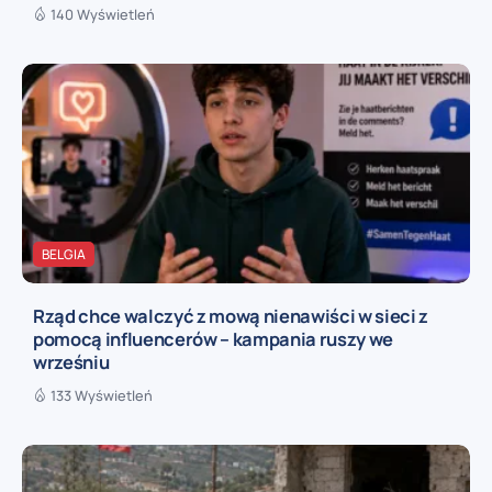
140 Wyświetleń
BELGIA
Rząd chce walczyć z mową nienawiści w sieci z
pomocą influencerów – kampania ruszy we
wrześniu
133 Wyświetleń