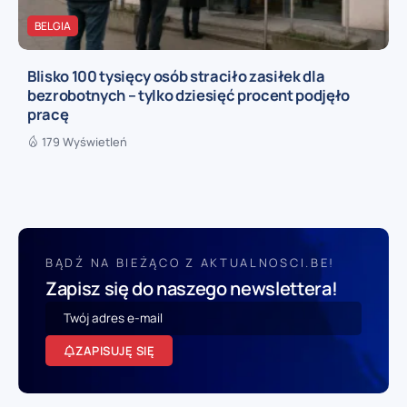
BELGIA
Blisko 100 tysięcy osób straciło zasiłek dla
bezrobotnych – tylko dziesięć procent podjęło
pracę
179 Wyświetleń
BĄDŹ NA BIEŻĄCO Z AKTUALNOSCI.BE!
Zapisz się do naszego newslettera!
ZAPISUJĘ SIĘ