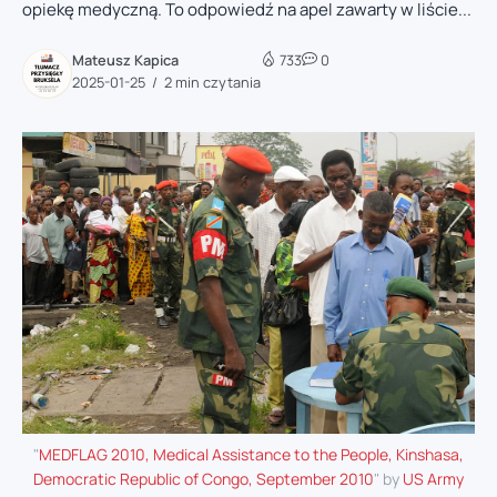
opiekę medyczną. To odpowiedź na apel zawarty w liście...
Mateusz Kapica
733
0
2025-01-25
2 min czytania
"
MEDFLAG 2010, Medical Assistance to the People, Kinshasa,
Democratic Republic of Congo, September 2010
" by
US Army