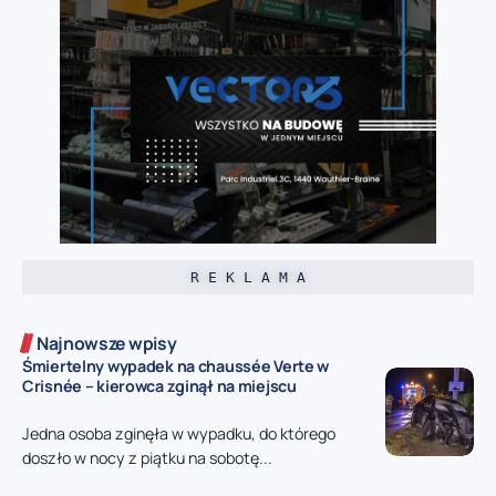
R E K L A M A
Najnowsze wpisy
Śmiertelny wypadek na chaussée Verte w
Crisnée – kierowca zginął na miejscu
Jedna osoba zginęła w wypadku, do którego
doszło w nocy z piątku na sobotę...