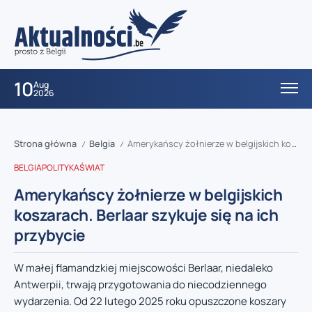
10
Aug
2026
Strona główna
Belgia
Amerykańscy żołnierze w belgijskich koszarach. Berlaar szykuje się na ich przybycie
/
/
BELGIA
POLITYKA
ŚWIAT
Amerykańscy żołnierze w belgijskich
koszarach. Berlaar szykuje się na ich
przybycie
W małej flamandzkiej miejscowości Berlaar, niedaleko
Antwerpii, trwają przygotowania do niecodziennego
wydarzenia. Od 22 lutego 2025 roku opuszczone koszary