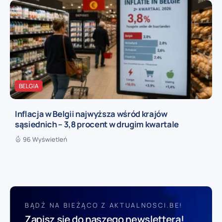
BELGIA
Inflacja w Belgii najwyższa wśród krajów
sąsiednich – 3,8 procent w drugim kwartale
96 Wyświetleń
BĄDŹ NA BIEŻĄCO Z AKTUALNOSCI.BE!
Zapisz się do naszego newslettera!