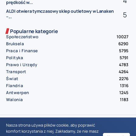
prędkość w...
ALDI otwiera tymczasowy sklep outletowy w Lanaken
–...
Popularne kategorie
Społeczeństwo
10027
Bruksela
6290
Praca i Finanse
5795
Polityka
5791
Prawo i Urzędy
4783
Transport
4264
Świat
2276
Flandria
1316
Antwerpen
1245
Walonia
1183
© Aktualnosci.be – All Right Reserved 2016-2026
Nasza strona używa plików cookie, aby poprawić
komfort korzystania z niej. Zakładamy, że nie masz