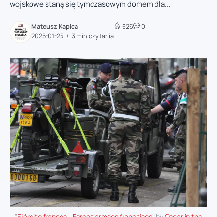
wojskowe staną się tymczasowym domem dla...
Mateusz Kapica
626
0
2025-01-25
3 min czytania
"
Ejército francés - Forces armées françaises
" by
Oscar in the