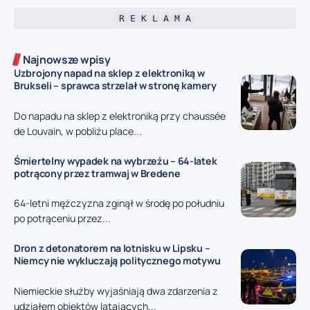
R E K L A M A
Najnowsze wpisy
Uzbrojony napad na sklep z elektroniką w
Brukseli – sprawca strzelał w stronę kamery
Do napadu na sklep z elektroniką przy chaussée
de Louvain, w pobliżu place...
Śmiertelny wypadek na wybrzeżu – 64-latek
potrącony przez tramwaj w Bredene
64-letni mężczyzna zginął w środę po południu
po potrąceniu przez...
Dron z detonatorem na lotnisku w Lipsku –
Niemcy nie wykluczają politycznego motywu
Niemieckie służby wyjaśniają dwa zdarzenia z
udziałem obiektów latających...