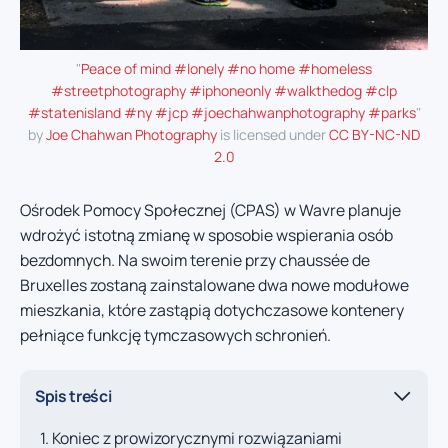
"
Peace of mind #lonely #no home #homeless
#streetphotography #iphoneonly #walkthedog #clp
#statenisland #ny #jcp #joechahwanphotography #parks
"
by
Joe Chahwan Photography
is licensed under
CC BY-NC-ND
2.0
Ośrodek Pomocy Społecznej (CPAS) w Wavre planuje
wdrożyć istotną zmianę w sposobie wspierania osób
bezdomnych. Na swoim terenie przy chaussée de
Bruxelles zostaną zainstalowane dwa nowe modułowe
mieszkania, które zastąpią dotychczasowe kontenery
pełniące funkcję tymczasowych schronień.
Spis treści
Koniec z prowizorycznymi rozwiązaniami