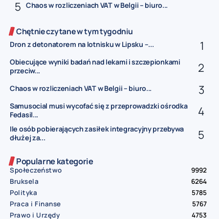
Chaos w rozliczeniach VAT w Belgii – biuro...
Chętnie czytane w tym tygodniu
Dron z detonatorem na lotnisku w Lipsku –...
Obiecujące wyniki badań nad lekami i szczepionkami
przeciw...
Chaos w rozliczeniach VAT w Belgii – biuro...
Samusocial musi wycofać się z przeprowadzki ośrodka
Fedasil...
Ile osób pobierających zasiłek integracyjny przebywa
dłużej za...
Popularne kategorie
Społeczeństwo
9992
Bruksela
6264
Polityka
5785
Praca i Finanse
5767
Prawo i Urzędy
4753