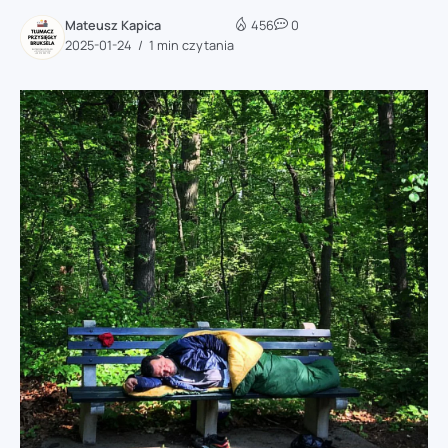
Mateusz Kapica
456
0
2025-01-24
1 min czytania