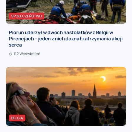
SPOŁECZEŃSTWO
Piorun uderzył w dwóch nastolatków z Belgii w
Pirenejach – jeden z nich doznał zatrzymania akcji
serca
112 Wyświetleń
BELGIA