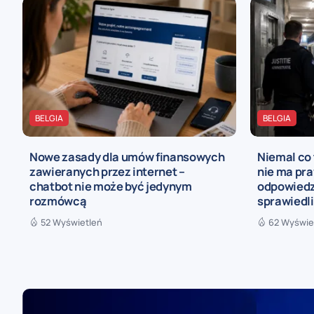
BELGIA
BELGIA
Nowe zasady dla umów finansowych
Niemal co 
zawieranych przez internet –
nie ma pra
chatbot nie może być jedynym
odpowiedz
rozmówcą
sprawiedl
52 Wyświetleń
62 Wyświe