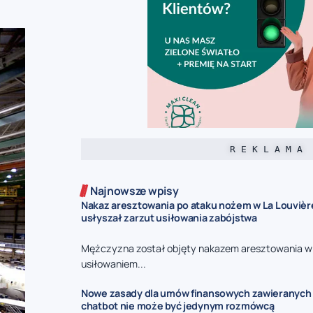
R E K L A M A
Najnowsze wpisy
Nakaz aresztowania po ataku nożem w La Louvièr
usłyszał zarzut usiłowania zabójstwa
Mężczyzna został objęty nakazem aresztowania w
usiłowaniem...
Nowe zasady dla umów finansowych zawieranych p
chatbot nie może być jedynym rozmówcą