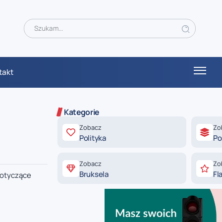
takt
Kategorie
Zobacz
Zo
Polityka
Po
Zobacz
Zo
Bruksela
Fl
dotyczące