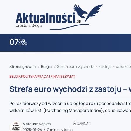
07
Aug
2026
Strona główna
Belgia
Strefa euro wychodzi z zastoju – wskaźni
/
/
BELGIA
POLITYKA
PRACA I FINANSE
ŚWIAT
Strefa euro wychodzi z zastoju –
Po raz pierwszy od września ubiegłego roku gospodarka st
zaobserwuj nas
wskaźników PMI (Purchasing Managers Index), opublikowane 
zaobserwuj nas
Mateusz Kapica
455
0
2025-01-24
2 min czytania