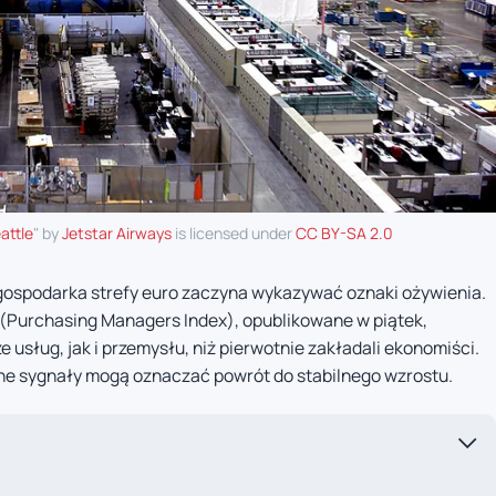
attle
" by
Jetstar Airways
is licensed under
CC BY-SA 2.0
 gospodarka strefy euro zaczyna wykazywać oznaki ożywienia.
Purchasing Managers Index), opublikowane w piątek,
 usług, jak i przemysłu, niż pierwotnie zakładali ekonomiści.
ne sygnały mogą oznaczać powrót do stabilnego wzrostu.