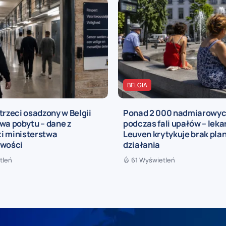
BELGIA
trzeci osadzony w Belgii
Ponad 2 000 nadmiarowy
wa pobytu – dane z
podczas fali upałów – leka
i ministerstwa
Leuven krytykuje brak pla
iwości
działania
tleń
61 Wyświetleń