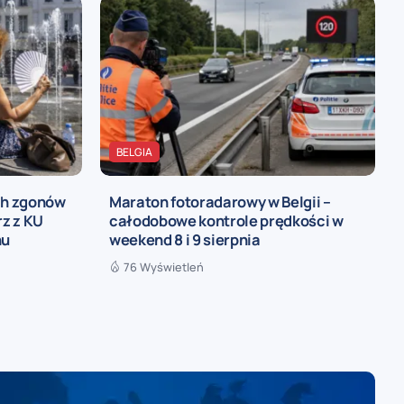
BELGIA
ch zgonów
Maraton fotoradarowy w Belgii –
rz z KU
całodobowe kontrole prędkości w
nu
weekend 8 i 9 sierpnia
76 Wyświetleń