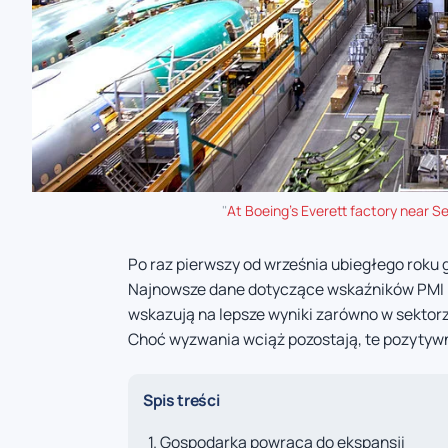
"
At Boeing's Everett factory near Se
Po raz pierwszy od września ubiegłego roku
Najnowsze dane dotyczące wskaźników PMI (
wskazują na lepsze wyniki zarówno w sektorze
Choć wyzwania wciąż pozostają, te pozytyw
Spis treści
Gospodarka powraca do ekspansji