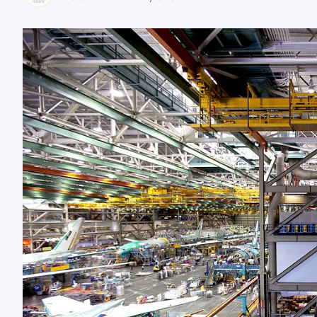
zaobserwuj nas
zaobserwuj nas
zaobserwuj nas
zaobserwuj nas