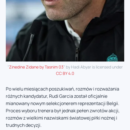
"
Zinedine Zidane by Tasnim 03
" by Hadi Abyar is licensed under
CC BY 4.0
Po wielu miesiącach poszukiwań, rozmów i rozważania
różnych kandydatur, Rudi Garcia został oficjalnie
mianowany nowym selekcjonerem reprezentacji Belgii.
Proces wyboru trenera był jednak pełen zwrotów akcji,
rozmów z wielkimi nazwiskami światowej piłki nożnej i
trudnych decyzji.