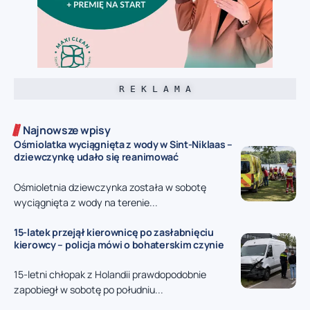
R E K L A M A
Najnowsze wpisy
Ośmiolatka wyciągnięta z wody w Sint-Niklaas –
dziewczynkę udało się reanimować
Ośmioletnia dziewczynka została w sobotę
wyciągnięta z wody na terenie...
15-latek przejął kierownicę po zasłabnięciu
kierowcy – policja mówi o bohaterskim czynie
15-letni chłopak z Holandii prawdopodobnie
zapobiegł w sobotę po południu...