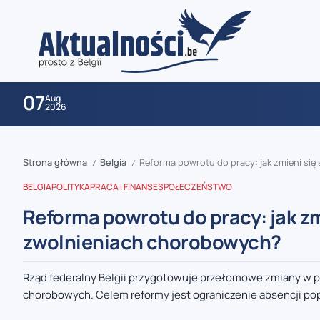
07
Aug
2026
Strona główna
Belgia
Reforma powrotu do pracy: jak zmieni si
/
/
BELGIA
POLITYKA
PRACA I FINANSE
SPOŁECZEŃSTWO
Reforma powrotu do pracy: jak z
zwolnieniach chorobowych?
zaobserwuj nas
Rząd federalny Belgii przygotowuje przełomowe zmiany w 
chorobowych. Celem reformy jest ograniczenie absencji po
zaobserwuj nas