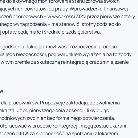
ane do aktywnego monitorowania stanu zdrowia swoich
ających ich powrotowi do pracy. Wprowadzenie finansowej
dczeń chorobowych – w wysokości 30% przez pierwsze cztery
nego wynagrodzenia – ma stanowić istotny bodziec do
j opłaty będą małe i średnie przedsiębiorstwa.
godnienia, takie jak możliwość rozpoczęcia procesu
nia jego nieobecności, pod warunkiem wyrażenia na to zgody
w tym premie za skuteczną reintegrację oraz zmniejszenie
ów
dla pracowników. Propozycje zakładają, że zwolnienia
karza już od pierwszego dnia absencji, likwidując
nodniowych zwolnień bez formalnego potwierdzenia.
ółpracować w procesie reintegracji, mogą zostać ukarani
iadczeń o 10% za nieobecność na spotkaniu z lekarzem