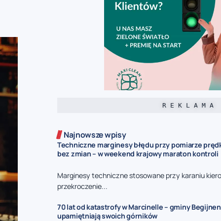
R E K L A M A
Najnowsze wpisy
Techniczne marginesy błędu przy pomiarze prędk
bez zmian – w weekend krajowy maraton kontroli
Marginesy techniczne stosowane przy karaniu kie
przekroczenie...
70 lat od katastrofy w Marcinelle – gminy Begijnen
upamiętniają swoich górników