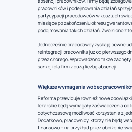
absencji pracowników. Firmy będą zobligow
pracowników i podejmowania działań sprzyj
partycypacji pracodawców w kosztach świa
miesiące po zakończeniu okresu gwarantowa
podejmowania takich działań. Zwolnione z te
Jednocześnie pracodawcy zyskają pewne udo
reintegracji pracownika już od pierwszego d
przez chorego. Wprowadzono także zachęty, 
sankcji dla firm z dużą liczbą absencji.
Większe wymagania wobec pracownik
Reforma przewiduje również nowe obowiązki 
lekarskie będą wymagały zaświadczenia od le
dotychczasową możliwość korzystania z jed
Dodatkowo, pracownicy, którzy nie będą wsp
finansowo – na przykład przez obniżenie św