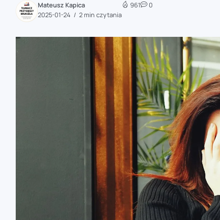
Mateusz Kapica
961
0
zaobserwuj nas
2025-01-24
2 min czytania
zaobserwuj nas
zaobserwuj nas
zaobserwuj nas