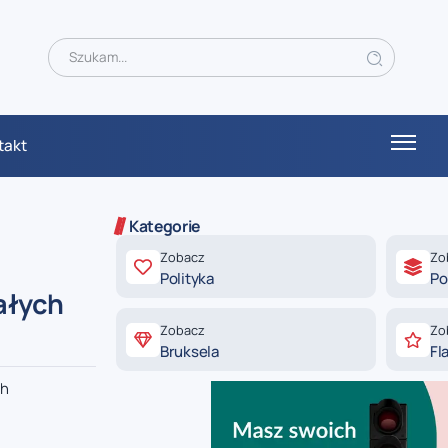
takt
Kategorie
Zobacz
Zo
Polityka
Po
ałych
Zobacz
Zo
Bruksela
Fl
ch