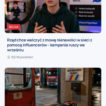
BELGIA
Rząd chce walczyć z mową nienawiści w sieci z
pomocą influencerów – kampania ruszy we
wrześniu
102 Wyświetleń