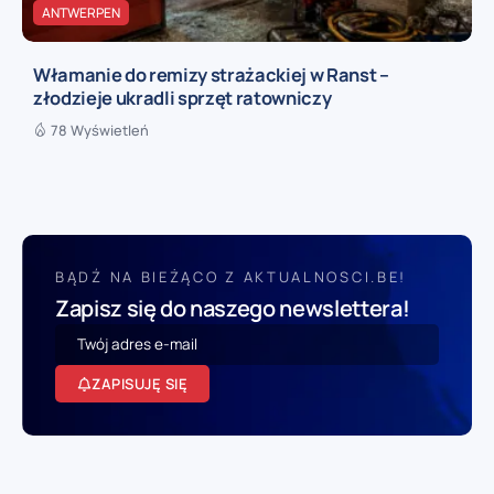
ANTWERPEN
Włamanie do remizy strażackiej w Ranst –
złodzieje ukradli sprzęt ratowniczy
78 Wyświetleń
BĄDŹ NA BIEŻĄCO Z AKTUALNOSCI.BE!
Zapisz się do naszego newslettera!
ZAPISUJĘ SIĘ