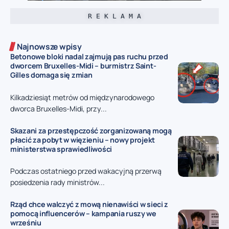
R E K L A M A
Najnowsze wpisy
Betonowe bloki nadal zajmują pas ruchu przed
dworcem Bruxelles-Midi – burmistrz Saint-
Gilles domaga się zmian
Kilkadziesiąt metrów od międzynarodowego
dworca Bruxelles-Midi, przy...
Skazani za przestępczość zorganizowaną mogą
płacić za pobyt w więzieniu – nowy projekt
ministerstwa sprawiedliwości
Podczas ostatniego przed wakacyjną przerwą
posiedzenia rady ministrów...
Rząd chce walczyć z mową nienawiści w sieci z
pomocą influencerów – kampania ruszy we
wrześniu