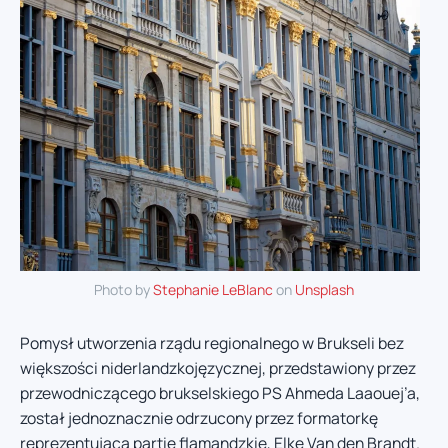
Photo by
Stephanie LeBlanc
on
Unsplash
Pomysł utworzenia rządu regionalnego w Brukseli bez
większości niderlandzkojęzycznej, przedstawiony przez
przewodniczącego brukselskiego PS Ahmeda Laaouej’a,
został jednoznacznie odrzucony przez formatorkę
reprezentującą partie flamandzkie, Elke Van den Brandt.