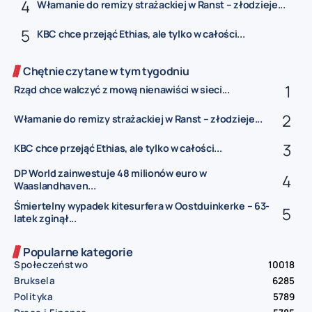
Włamanie do remizy strażackiej w Ranst – złodzieje...
KBC chce przejąć Ethias, ale tylko w całości...
Chętnie czytane w tym tygodniu
Rząd chce walczyć z mową nienawiści w sieci...
Włamanie do remizy strażackiej w Ranst – złodzieje...
KBC chce przejąć Ethias, ale tylko w całości...
DP World zainwestuje 48 milionów euro w
Waaslandhaven...
Śmiertelny wypadek kitesurfera w Oostduinkerke – 63-
latek zginął...
Popularne kategorie
Społeczeństwo
10018
Bruksela
6285
Polityka
5789