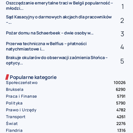
Oszczędzanie emerytalne traci w Belgii popularność –
młodzi...
Sąd Kasacyjny o darmowych akcjach dla pracowników
–...
Pożar domu na Schaerbeek – dwie osoby w...
Przerwa techniczna w Belfius – płatności
natychmiastowe i...
Brakuje okularów do obserwacji zaćmienia Słońca –
optycy...
Popularne kategorie
Społeczeństwo
10026
Bruksela
6290
Praca i Finanse
5791
Polityka
5790
Prawo i Urzędy
4782
Transport
4261
Świat
2276
Flandria
1316