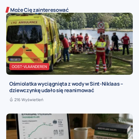
Może Cię zainteresować
OOST-VLAANDEREN
Ośmiolatka wyciągnięta z wody w Sint-Niklaas –
dziewczynkę udało się reanimować
216 Wyświetleń