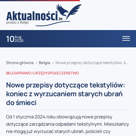
10
Aug
2026
Strona główna
Belgia
Nowe przepisy dotyczące tekstyliów: koniec z wyrzucaniem starych ubrań do śmieci
/
/
BELGIA
PRAWO I URZĘDY
SPOŁECZEŃSTWO
Nowe przepisy dotyczące tekstyliów:
koniec z wyrzucaniem starych ubrań
do śmieci
Od 1 stycznia 2024 roku obowiązują nowe przepisy
dotyczące zarządzania odpadami tekstylnymi. Mieszkańcy
nie mogą już wyrzucać starych ubrań, pościeli czy