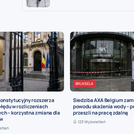
BRUKSELA
Konstytucyjny rozszerza
Siedziba AXA Belgium zam
łędu w rozliczeniach
powodu skażenia wody – 
ch – korzystna zmiana dla
przeszli na pracę zdalną
ów
123 Wyświetleń
etleń