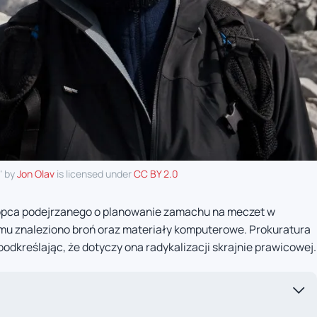
" by
Jon Olav
is licensed under
CC BY 2.0
hłopca podejrzanego o planowanie zamachu na meczet w
mu znaleziono broń oraz materiały komputerowe. Prokuratura
podkreślając, że dotyczy ona radykalizacji skrajnie prawicowej.