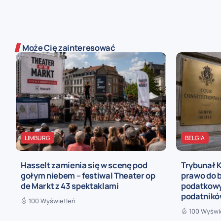
Może Cię zainteresować
LIMBURG
BELGIA
Hasselt zamienia się w scenę pod
Trybunał 
gołym niebem – festiwal Theater op
prawo do b
de Markt z 43 spektaklami
podatkowy
podatnik
100 Wyświetleń
100 Wyświ