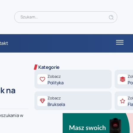
takt
Kategorie
Zobacz
Zo
Polityka
Po
k na
Zobacz
Zo
Bruksela
Fl
eszukania w