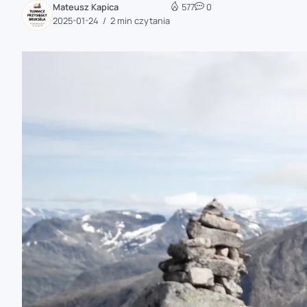
Mateusz Kapica
577
0
zaobserwuj nas
2025-01-24
2 min czytania
zaobserwuj nas
zaobserwuj nas
zaobserwuj nas