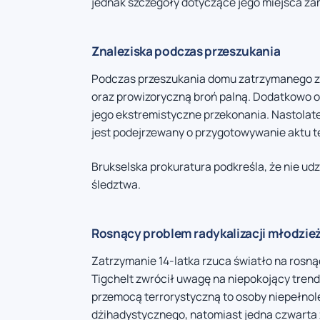
jednak szczegóły dotyczące jego miejsca zam
Znaleziska podczas przeszukania
Podczas przeszukania domu zatrzymanego z
oraz prowizoryczną broń palną. Dodatkowo o
jego ekstremistyczne przekonania. Nastola
jest podejrzewany o przygotowywanie aktu t
Brukselska prokuratura podkreśla, że nie udz
śledztwa.
Rosnący problem radykalizacji młodzie
Zatrzymanie 14-latka rzuca światło na rosną
Tigchelt zwrócił uwagę na niepokojący tren
przemocą terrorystyczną to osoby niepełnol
dżihadystycznego, natomiast jedna czwarta