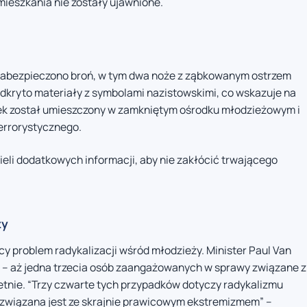
ieszkania nie zostały ujawnione.
abezpieczono broń, w tym dwa noże z ząbkowanym ostrzem
dkryto materiały z symbolami nazistowskimi, co wskazuje na
tek został umieszczony w zamkniętym ośrodku młodzieżowym i
errorystycznego.
ieli dodatkowych informacji, aby nie zakłócić trwającego
ży
cy problem radykalizacji wśród młodzieży. Minister Paul Van
d – aż jedna trzecia osób zaangażowanych w sprawy związane z
etnie. “Trzy czwarte tych przypadków dotyczy radykalizmu
 związana jest ze skrajnie prawicowym ekstremizmem” –