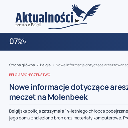
07
Aug
2026
Strona główna
Belgia
Nowe informacje dotyczące aresztowanego
/
/
BELGIA
SPOŁECZEŃSTWO
Nowe informacje dotyczące ares
meczet na Molenbeek
zaobserwuj nas
Belgijska policja zatrzymała 14-letniego chłopca podejrz
jego domu znaleziono broń oraz materiały komputerowe. Pro
zaobserwuj nas