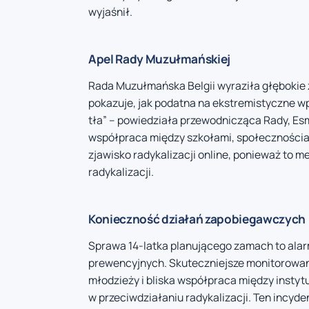
wyjaśnił.
Apel Rady Muzułmańskiej
Rada Muzułmańska Belgii wyraziła głębokie 
pokazuje, jak podatna na ekstremistyczne w
tła” – powiedziała przewodnicząca Rady, Esm
współpraca między szkołami, społecznościam
zjawisko radykalizacji online, ponieważ to 
radykalizacji.
Konieczność działań zapobiegawczych
Sprawa 14-latka planującego zamach to alar
prewencyjnych. Skuteczniejsze monitorowani
młodzieży i bliska współpraca między insty
w przeciwdziałaniu radykalizacji. Ten incyd