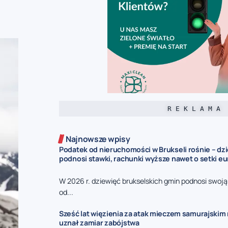
R E K L A M A
Najnowsze wpisy
Podatek od nieruchomości w Brukseli rośnie – dz
podnosi stawki, rachunki wyższe nawet o setki eu
W 2026 r. dziewięć brukselskich gmin podnosi swoj
od...
Sześć lat więzienia za atak mieczem samurajskim n
uznał zamiar zabójstwa