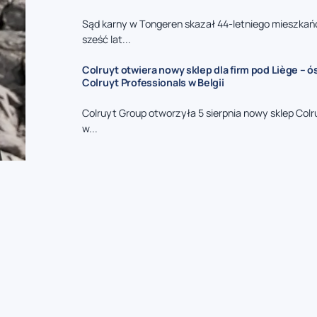
Sąd karny w Tongeren skazał 44-letniego mieszkań
sześć lat...
Colruyt otwiera nowy sklep dla firm pod Liège – 
Colruyt Professionals w Belgii
Colruyt Group otworzyła 5 sierpnia nowy sklep Colr
w...