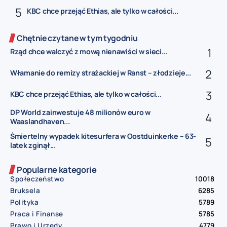
KBC chce przejąć Ethias, ale tylko w całości...
Chętnie czytane w tym tygodniu
Rząd chce walczyć z mową nienawiści w sieci...
Włamanie do remizy strażackiej w Ranst – złodzieje...
KBC chce przejąć Ethias, ale tylko w całości...
DP World zainwestuje 48 milionów euro w
Waaslandhaven...
Śmiertelny wypadek kitesurfera w Oostduinkerke – 63-
latek zginął...
Popularne kategorie
Społeczeństwo
10018
Bruksela
6285
Polityka
5789
Praca i Finanse
5785
Prawo i Urzędy
4779