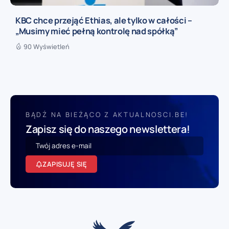
KBC chce przejąć Ethias, ale tylko w całości –
„Musimy mieć pełną kontrolę nad spółką”
90 Wyświetleń
BĄDŹ NA BIEŻĄCO Z AKTUALNOSCI.BE!
Zapisz się do naszego newslettera!
ZAPISUJĘ SIĘ