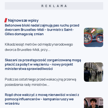
R E K L A M A
Najnowsze wpisy
Betonowe bloki nadal zajmują pas ruchu przed
dworcem Bruxelles-Midi – burmistrz Saint-
Gilles domaga się zmian
Kilkadziesiąt metrów od międzynarodowego
dworca Bruxelles-Midi, przy...
Skazani za przestępczość zorganizowaną mogą
płacić za pobyt w więzieniu – nowy projekt
ministerstwa sprawiedliwości
Podczas ostatniego przed wakacyjną przerwą
posiedzenia rady ministrów...
Rząd chce walczyć z mową nienawiści w sieci z
pomocą influencerów – kampania ruszy we
wrześniu