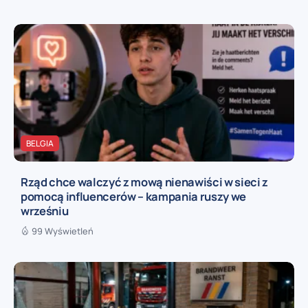
BELGIA
Rząd chce walczyć z mową nienawiści w sieci z
pomocą influencerów – kampania ruszy we
wrześniu
99 Wyświetleń