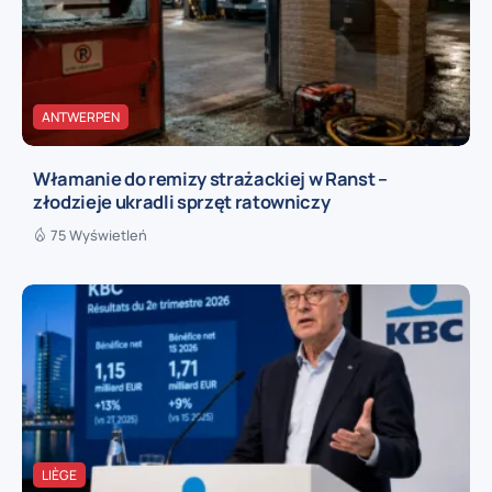
ANTWERPEN
Włamanie do remizy strażackiej w Ranst –
złodzieje ukradli sprzęt ratowniczy
75 Wyświetleń
LIÈGE