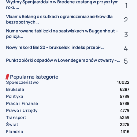
Wydmy Spanjaardduin w Bredene zostaną w przyszłym
roku...
Vlaams Belang o skutkach ograniczenia zasiłków dla
bezrobotnych...
Numerowane tabliczki na pastwiskach w Buggenhout –
policja...
Nowy rekord Bel 20 – brukselski indeks przebił...
Punkt zbiórki odpadów w Lovendegem znów otwarty –...
Popularne kategorie
Społeczeństwo
10022
Bruksela
6287
Polityka
5789
Praca i Finanse
5788
Prawo i Urzędy
4779
Transport
4259
Świat
2275
Flandria
1316