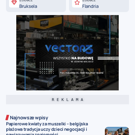
Bruksela
Flandria
R E K L A M A
Najnowsze wpisy
Papierowe kwiaty za muszelki – belgijska
plażowa tradycja uczy dzieci negocjacji i
nawiązywania znajomości