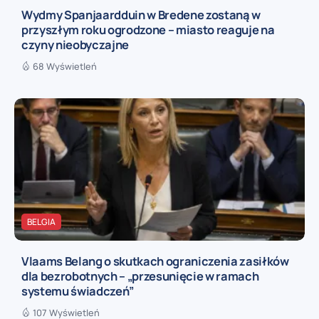
Wydmy Spanjaardduin w Bredene zostaną w
przyszłym roku ogrodzone – miasto reaguje na
czyny nieobyczajne
68 Wyświetleń
BELGIA
Vlaams Belang o skutkach ograniczenia zasiłków
dla bezrobotnych – „przesunięcie w ramach
systemu świadczeń”
107 Wyświetleń