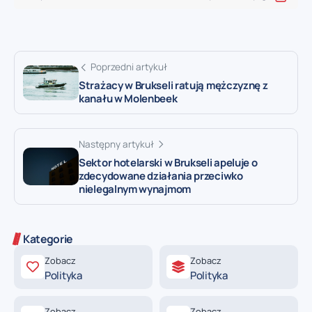
Poprzedni artykuł
Strażacy w Brukseli ratują mężczyznę z
kanału w Molenbeek
Następny artykuł
Sektor hotelarski w Brukseli apeluje o
zdecydowane działania przeciwko
nielegalnym wynajmom
Kategorie
Zobacz
Zobacz
Polityka
Polityka
Zobacz
Zobacz