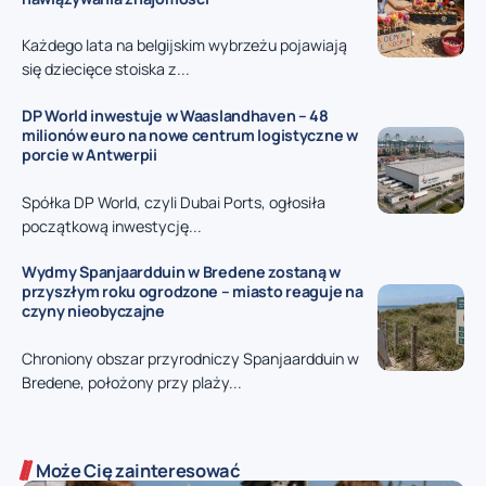
Każdego lata na belgijskim wybrzeżu pojawiają
się dziecięce stoiska z...
DP World inwestuje w Waaslandhaven – 48
milionów euro na nowe centrum logistyczne w
porcie w Antwerpii
Spółka DP World, czyli Dubai Ports, ogłosiła
początkową inwestycję...
Wydmy Spanjaardduin w Bredene zostaną w
przyszłym roku ogrodzone – miasto reaguje na
czyny nieobyczajne
Chroniony obszar przyrodniczy Spanjaardduin w
Bredene, położony przy plaży...
Może Cię zainteresować