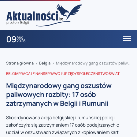
09
Aug
2026
Strona główna
Belgia
Międzynarodowy gang oszustów paliwowych rozbity: 17 osób zatrzymanych w Belgii i Rumunii
/
/
BELGIA
PRACA I FINANSE
PRAWO I URZĘDY
SPOŁECZEŃSTWO
ŚWIAT
Międzynarodowy gang oszustów
paliwowych rozbity: 17 osób
zatrzymanych w Belgii i Rumunii
Skoordynowana akcja belgijskiej i rumuńskiej policji
zakończyła się zatrzymaniem 17 osób podejrzanych o
udział w oszustwach związanych z kopiowaniem kart