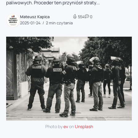
paliwowych. Proceder ten przyniósł straty...
Mateusz Kapica
554
0
2025-01-24
2 min czytania
Photo by
ev
on
Unsplash