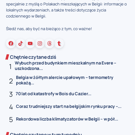
specjalnie z myślą o Polakach mieszkających w Belgii: informacje o
lokalnych wydarzeniach, a także treści dotyczące życia
codziennego w Belgii.
Śledź nas, aby być na bieżąco z tym, co ważne!
Chętnie czytane dziś
Wybuch przed budynkiem mieszkalnym na Evere –
uszkodzona...
Belgia w żółtym alercie upałowym – termometry
pokażą...
70 lat od katastrofy w Bois du Cazier...
Coraz trudniejszy start na belgijskim rynku pracy –...
Rekordowa liczba klimatyzatorów w Belgii – w pół...
Chętnie czytane w tym tygodniu