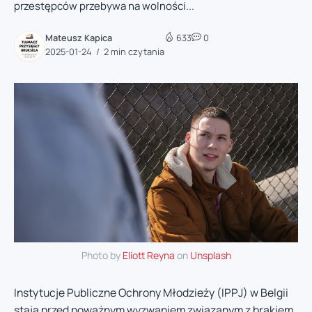
przestępców przebywa na wolności...
Mateusz Kapica
633
0
2025-01-24
2 min czytania
Photo by
Eliott Reyna
on
Unsplash
Instytucje Publiczne Ochrony Młodzieży (IPPJ) w Belgii
stają przed poważnym wyzwaniem związanym z brakiem