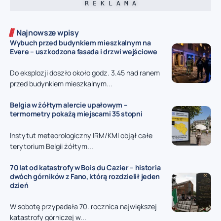
R E K L A M A
Najnowsze wpisy
Wybuch przed budynkiem mieszkalnym na
Evere – uszkodzona fasada i drzwi wejściowe
Do eksplozji doszło około godz. 3.45 nad ranem
przed budynkiem mieszkalnym...
Belgia w żółtym alercie upałowym –
termometry pokażą miejscami 35 stopni
Instytut meteorologiczny IRM/KMI objął całe
terytorium Belgii żółtym...
70 lat od katastrofy w Bois du Cazier – historia
dwóch górników z Fano, którą rozdzielił jeden
dzień
W sobotę przypadała 70. rocznica największej
katastrofy górniczej w...