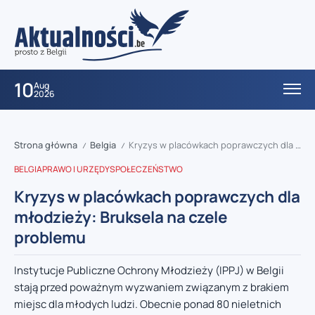
10
Aug
2026
Strona główna
Belgia
Kryzys w placówkach poprawczych dla młodzieży: Bruksela na czele problemu
/
/
BELGIA
PRAWO I URZĘDY
SPOŁECZEŃSTWO
Kryzys w placówkach poprawczych dla
młodzieży: Bruksela na czele
problemu
Instytucje Publiczne Ochrony Młodzieży (IPPJ) w Belgii
stają przed poważnym wyzwaniem związanym z brakiem
miejsc dla młodych ludzi. Obecnie ponad 80 nieletnich