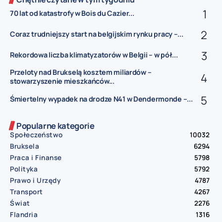
70 lat od katastrofy w Bois du Cazier...
Coraz trudniejszy start na belgijskim rynku pracy –...
Rekordowa liczba klimatyzatorów w Belgii – w pół...
Przeloty nad Brukselą kosztem miliardów –
stowarzyszenie mieszkańców...
Śmiertelny wypadek na drodze N41 w Dendermonde –...
Popularne kategorie
Społeczeństwo
10032
Bruksela
6294
Praca i Finanse
5798
Polityka
5792
Prawo i Urzędy
4787
Transport
4267
Świat
2276
Flandria
1316